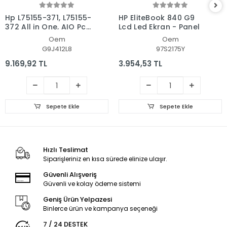
Hp L75155-371, L75155-
HP EliteBook 840 G9
372 All in One, AIO Pc
Lcd Led Ekran - Panel
Ekran - Panel
Oem
Oem
G9J412L8
97S2175Y
9.169,92 TL
3.954,53 TL
Sepete Ekle
Sepete Ekle
Hızlı Teslimat
Siparişleriniz en kısa sürede elinize ulaşır.
Güvenli Alışveriş
Güvenli ve kolay ödeme sistemi
Geniş Ürün Yelpazesi
Binlerce ürün ve kampanya seçeneği
7 / 24 DESTEK