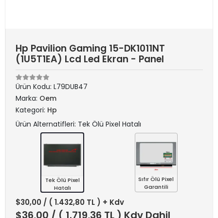
Hp Pavilion Gaming 15-DK1011NT
(1U5T1EA) Lcd Led Ekran - Panel
Ürün Kodu:
L79DUB47
Marka:
Oem
Kategori:
Hp
Ürün Alternatifleri: Tek Ölü Pixel Hatalı
Sıfır Ölü Pixel
Tek Ölü Pixel
Garantili
Hatalı
$30,00
/ ( 1.432,80 TL ) + Kdv
$36,00
/ ( 1.719,36 TL ) Kdv Dahil