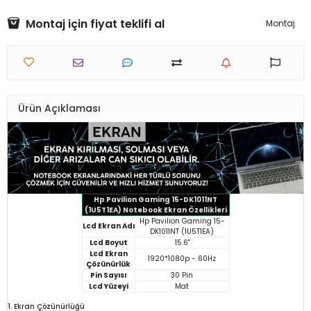
Montaj için fiyat teklifi al
Montaj
Ürün Açıklaması
Hp Pavilion Gaming 15-DK1011NT
(1U5T1EA) Notebook Ekran Özellikleri
Hp Pavilion Gaming 15-
Lcd Ekran Adı
DK1011NT (1U5T1EA)
Lcd Boyut
15.6"
Lcd Ekran
1920*1080p - 60Hz
Çözünürlük
Pin Sayısı
30 Pin
Lcd Yüzeyi
Mat
1. Ekran Çözünürlüğü