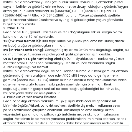
Kaliteli bir laptop ekranı yüksek çözünürlük sunar. Çözünürlük, ekrandaki piksel
sayısını belirler ve görüntülerin ne kadar net ve detaylı olduğunu gösterir. Yaygın
ekran çözünürlükleri arasında HD (1366x768),Full HD (1920x1080),Quad HD
(2560x1440) ve 4K Ultra HD (3840x2160) bulunur. Yüksek çözünürlük, özellikle
grafik tasarımı, video düzenleme ve oyun gibi görsel açıdan yoğun görevlerde
büyük bir fark yaratır.
2. Panel Türü
Ekran panel türü, görüntü kalitesini ve renk doğruluğunu etkiler. Yaygın olarak
kullanılan panel türleri şunlardır:
TN (Twisted Nematic):
Hızlı tepki süresi ve yüksek yenileme hızı sunar, ancak
renk doğruluğu ve görüş açıları sınırlıdır.
IPS (In-Plane Switching):
Geniş görüş açıları ve üstün renk doğruluğu sağlar, bu
da multimedya tüketimi ve profesyonel grafik çalışmaları için idealdir.
OLED (Organic Light-Emitting Diode):
Derin siyahlar, canlı renkler ve yüksek
kontrast oranı sunar. Enerji verimliliği yüksektir ve ince tasarımlar sağlar.
3. Renk Doğruluğu ve Gamut
Kaliteli bir laptop ekranı, doğru ve canlı renkler sunmalıdır. Renk gamutu, ekranın
gösterebildiği renk aralığını ifade eder. %100 sRGB veya daha geniş bir renk
gamutu (Adobe RGB, DCI-P3) sunan ekranlar, özellikle fotoğraf düzenleme, video
düzenleme ve grafik tasarımı gibi profesyonel işler için önemlidir. Renk
doğruluğu, ekranın gerçek renkleri ne kadar doğru gösterdiğini belirtir ve bu,
kalibrasyonla daha da iyileştirilebilir.
4. Parlaklık ve Yansımayı Önleme
Ekran parlaklığı, ekranın maksimum ışık çıkışını ifade eder ve genellikle nit
birimiyle ölçülür. Yüksek parlaklık seviyesi, özellikle dış mekan kullanımı veya
parlak ortamlarda çalışırken önemlidir. Yansımayı önleme özelliği, ekran
yüzeyindeki parlamaları azaltarak görüntülerin net ve okunabilir kalmasını
sağlar. Mat ekran kaplamaları, yansıma problemlerini minimize ederken, parlak
ekranlar daha canlı renkler sunar ancak daha fazla yansımaya neden olabilir.