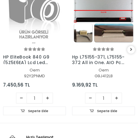
HP EliteBook 840 G9
Hp L75155-371, L75155-
(5Z5E6EA) Lcd Led
372 All in One, AIO Pc
Ekran - Panel
Ekran - Panel
Oem
Oem
92Y2PNMD
G9J412L8
7.450,56 TL
9.169,92 TL
Sepete Ekle
Sepete Ekle
Hızlı Teslimat