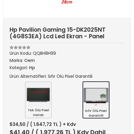
Hp Pavilion Gaming 15-DK2025NT
(4G8S3EA) Lcd Led Ekran - Panel
Ürün Kodu:
QQBH8H99
Marka:
Oem
Kategori:
Hp
Ürün Alternatifleri: Sıfır Ölü Pixel Garantili
Tek Ölü Pixel
Sıfır Ölü Pixel
Hatalı
Garantili
$34,50
/ ( 1.647,72 TL ) + Kdv
$41,40
/ ( 1.977,26 TL ) Kdv Dahil