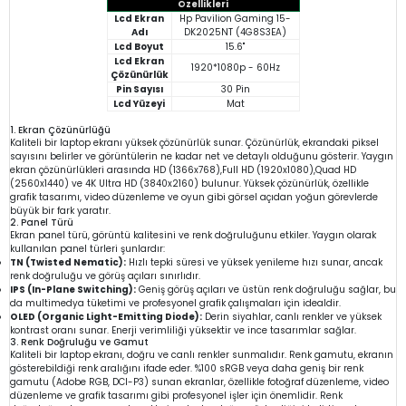
Özellikleri
Lcd Ekran
Hp Pavilion Gaming 15-
Adı
DK2025NT (4G8S3EA)
Lcd Boyut
15.6"
Lcd Ekran
1920*1080p - 60Hz
Çözünürlük
Pin Sayısı
30 Pin
Lcd Yüzeyi
Mat
1. Ekran Çözünürlüğü
Kaliteli bir laptop ekranı yüksek çözünürlük sunar. Çözünürlük, ekrandaki piksel
sayısını belirler ve görüntülerin ne kadar net ve detaylı olduğunu gösterir. Yaygın
ekran çözünürlükleri arasında HD (1366x768),Full HD (1920x1080),Quad HD
(2560x1440) ve 4K Ultra HD (3840x2160) bulunur. Yüksek çözünürlük, özellikle
grafik tasarımı, video düzenleme ve oyun gibi görsel açıdan yoğun görevlerde
büyük bir fark yaratır.
2. Panel Türü
Ekran panel türü, görüntü kalitesini ve renk doğruluğunu etkiler. Yaygın olarak
kullanılan panel türleri şunlardır:
TN (Twisted Nematic):
Hızlı tepki süresi ve yüksek yenileme hızı sunar, ancak
renk doğruluğu ve görüş açıları sınırlıdır.
IPS (In-Plane Switching):
Geniş görüş açıları ve üstün renk doğruluğu sağlar, bu
da multimedya tüketimi ve profesyonel grafik çalışmaları için idealdir.
OLED (Organic Light-Emitting Diode):
Derin siyahlar, canlı renkler ve yüksek
kontrast oranı sunar. Enerji verimliliği yüksektir ve ince tasarımlar sağlar.
3. Renk Doğruluğu ve Gamut
Kaliteli bir laptop ekranı, doğru ve canlı renkler sunmalıdır. Renk gamutu, ekranın
gösterebildiği renk aralığını ifade eder. %100 sRGB veya daha geniş bir renk
gamutu (Adobe RGB, DCI-P3) sunan ekranlar, özellikle fotoğraf düzenleme, video
düzenleme ve grafik tasarımı gibi profesyonel işler için önemlidir. Renk