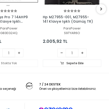
a Pro 7 14AHP9
Hp M27955-001, M27955-
H
lavye Işıklı
141 Klavye Işıklı (Gümüş TR)
1
ParsPower
ParsPower
G83EG24Q
S9TYAR6O
L
2.005,92 TL
2
Stokta Yok
Sepete Ekle
7 / 24 DESTEK
a seçeneği
Öneri ve şikayetlerinizi bize iletebilirsiniz.