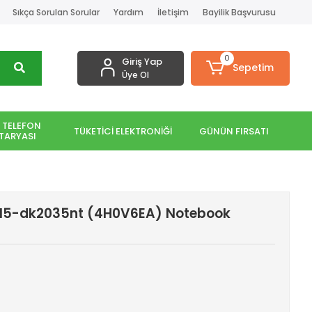
Sıkça Sorulan Sorular
Yardım
İletişim
Bayilik Başvurusu
0
Giriş Yap
Sepetim
Üye Ol
 TELEFON
TÜKETİCİ ELEKTRONİĞİ
GÜNÜN FIRSATI
TARYASI
 15-dk2035nt (4H0V6EA) Notebook