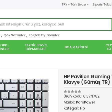
TRY - Türk Lirası
Sipariş Takip
r
,
Çok Satanlar
,
En Çok Oylananlar
ORK -
TEKNİK SERVİS
CEP
BGA MAKİNESİ
NLERİ
EKİPMANLARI
BA
HP Pavilion Gaming
Klavye (Gümüş TR)
Ürün Kodu:
6157N782
Marka:
ParsPower
Kategori:
Hp