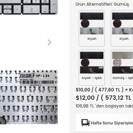
Ürün Alternatifleri: Gümüş
Siyah
Siyah
Siyah - Işıklı
Gümüş - Işık
$10,00
/ ( 477,60 TL ) + 
$12,00
/ ( 573,12 TL
106,98 TL 'den başlayan taks
Hafta Sonu Siparişle