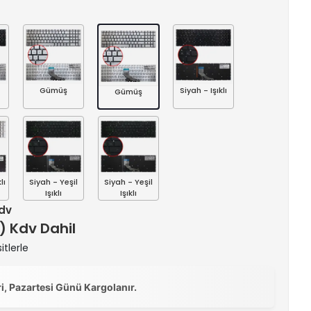
Gümüş
Siyah - Işıklı
Gümüş
lı
Siyah - Yeşil
Siyah - Yeşil
Işıklı
Işıklı
Kdv
 ) Kdv Dahil
itlerle
ri, Pazartesi Günü Kargolanır.