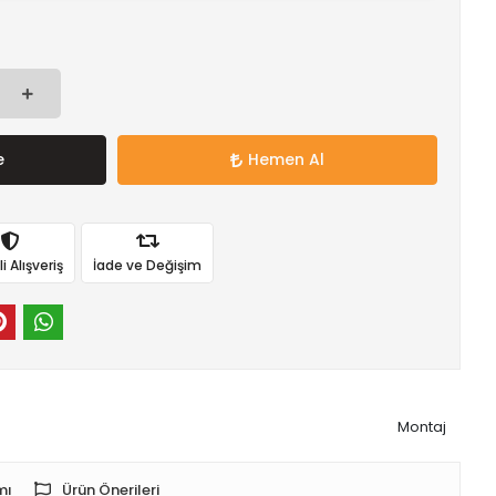
e
Hemen Al
 Alışveriş
İade ve Değişim
Montaj
mı
Ürün Önerileri