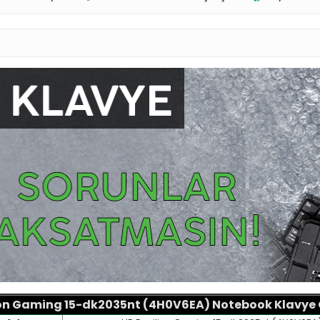
ion Gaming 15-dk2035nt (4H0V6EA) Notebook Klavye Öz