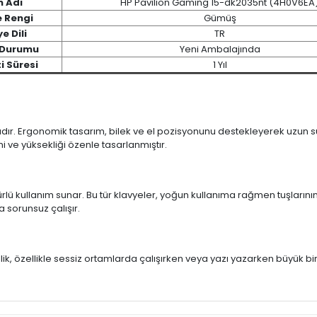
n Adı
HP Pavilion Gaming 15-dk2035nt (4H0V6EA
e Rengi
Gümüş
e Dili
TR
 Durumu
Yeni Ambalajında
i Süresi
1 Yıl
ıdır. Ergonomik tasarım, bilek ve el pozisyonunu destekleyerek uzun sür
mi ve yüksekliği özenle tasarlanmıştır.
rlü kullanım sunar. Bu tür klavyeler, yoğun kullanıma rağmen tuşlarının
a sorunsuz çalışır.
u
llik, özellikle sessiz ortamlarda çalışırken veya yazı yazarken büyük bi