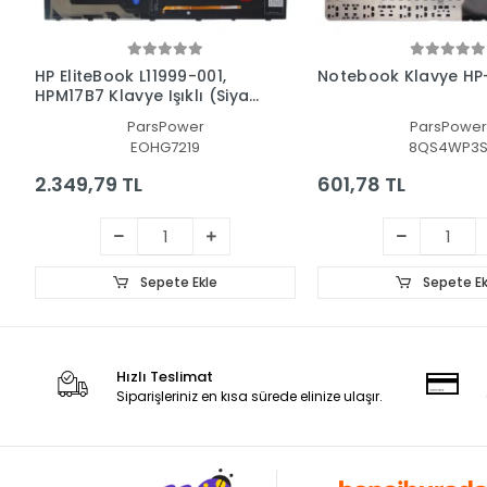
HP EliteBook L11999-001,
Notebook Klavye HP
HPM17B7 Klavye Işıklı (Siyah
TR)
ParsPower
ParsPower
EOHG7219
8QS4WP3
2.349,79 TL
601,78 TL
Sepete Ekle
Sepete Ek
Hızlı Teslimat
Siparişleriniz en kısa sürede elinize ulaşır.