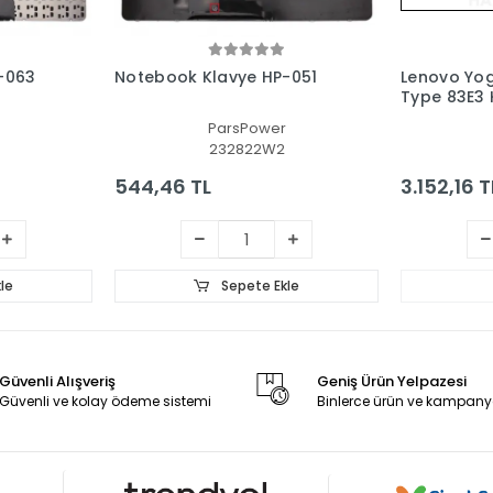
-063
Notebook Klavye HP-051
Lenovo Yog
Type 83E3 K
(Füme TR)
ParsPower
S
232822W2
544,46 TL
3.152,16 T
le
Sepete Ekle
Güvenli Alışveriş
Geniş Ürün Yelpazesi
Güvenli ve kolay ödeme sistemi
Binlerce ürün ve kampany