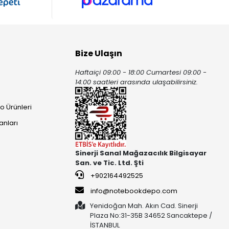
Bize Ulaşın
Haftaiçi 09:00 - 18:00 Cumartesi 09:00 -
ı
14:00 saatleri arasında ulaşabilirsiniz.
o Ürünleri
anları
Sinerji Sanal Mağazacılık Bilgisayar
San. ve Tic. Ltd. Şti
+902164492525
info@notebookdepo.com
Yenidoğan Mah. Akın Cad. Sinerji
Plaza No:31-35B 34652 Sancaktepe /
İSTANBUL