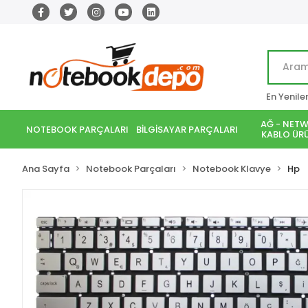
En Yenile
AĞ - NETW
NOTEBOOK PARÇALARI
BİLGİSAYAR PARÇALARI
KABLO ÜRÜ
Ana Sayfa
Notebook Parçaları
Notebook Klavye
Hp