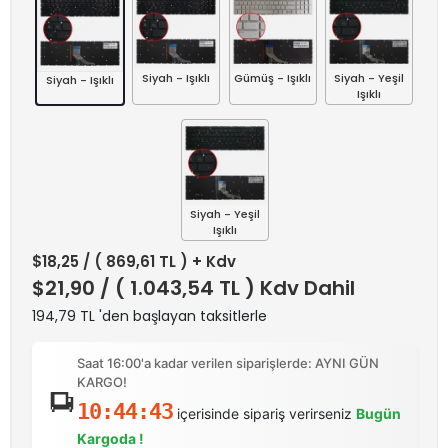
Siyah - Işıklı
Gümüş - Işıklı
Siyah - Yeşil
Siyah - Işıklı
Işıklı
Siyah - Yeşil
Işıklı
$18,25
/ ( 869,61 TL ) + Kdv
$21,90
/ ( 1.043,54 TL ) Kdv Dahil
194,79 TL 'den başlayan taksitlerle
Saat 16:00'a kadar verilen siparişlerde: AYNI GÜN
KARGO!
10:44:43
içerisinde sipariş verirseniz
Bugün
Kargoda !