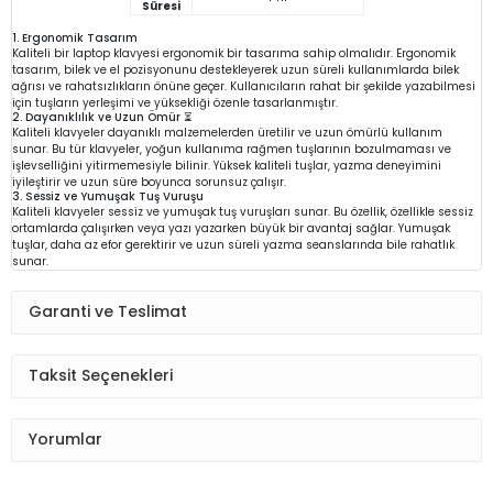
Süresi
1. Ergonomik Tasarım
Kaliteli bir laptop klavyesi ergonomik bir tasarıma sahip olmalıdır. Ergonomik
tasarım, bilek ve el pozisyonunu destekleyerek uzun süreli kullanımlarda bilek
ağrısı ve rahatsızlıkların önüne geçer. Kullanıcıların rahat bir şekilde yazabilmesi
için tuşların yerleşimi ve yüksekliği özenle tasarlanmıştır.
2. Dayanıklılık ve Uzun Ömür ⏳
Kaliteli klavyeler dayanıklı malzemelerden üretilir ve uzun ömürlü kullanım
sunar. Bu tür klavyeler, yoğun kullanıma rağmen tuşlarının bozulmaması ve
işlevselliğini yitirmemesiyle bilinir. Yüksek kaliteli tuşlar, yazma deneyimini
iyileştirir ve uzun süre boyunca sorunsuz çalışır.
3. Sessiz ve Yumuşak Tuş Vuruşu
Kaliteli klavyeler sessiz ve yumuşak tuş vuruşları sunar. Bu özellik, özellikle sessiz
ortamlarda çalışırken veya yazı yazarken büyük bir avantaj sağlar. Yumuşak
tuşlar, daha az efor gerektirir ve uzun süreli yazma seanslarında bile rahatlık
sunar.
Garanti ve Teslimat
Taksit Seçenekleri
Yorumlar