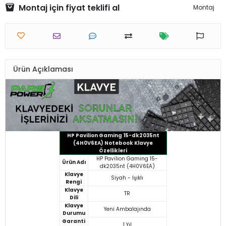
Montaj için fiyat teklifi al
Montaj
Ürün Açıklaması
HP Pavilion Gaming 15-dk2035nt
(4H0V6EA) Notebook Klavye
Özellikleri
HP Pavilion Gaming 15-
Ürün Adı
dk2035nt (4H0V6EA)
Klavye
Siyah - Işıklı
Rengi
Klavye
TR
Dili
Klavye
Yeni Ambalajında
Durumu
Garanti
1 Yıl