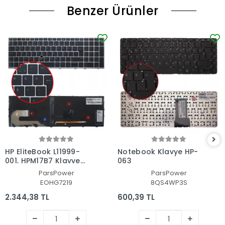
Benzer Ürünler
HP EliteBook L11999-
Notebook Klavye HP-
001, HPM17B7 Klavye
063
Işıklı (Siyah TR)
ParsPower
ParsPower
EOHG7219
8QS4WP3S
2.344,38 TL
600,39 TL