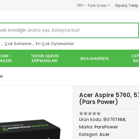
TRY - Türk Lirası
Sipariş Takip
r
,
Çok Satanlar
,
En Çok Oylananlar
ORK -
TEKNİK SERVİS
CEP
BGA MAKİNESİ
NLERİ
EKİPMANLARI
BA
er
Acer Aspire 5760, 5
(Pars Power)
Ürün Kodu:
8G76TNML
Marka:
ParsPower
Kategori:
Acer