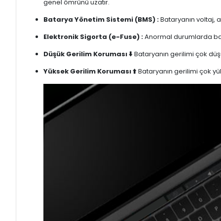
genel ömrünü uzatır.
Batarya Yönetim Sistemi (BMS) :
Bataryanın voltaj, 
Elektronik Sigorta (e-Fuse) :
Anormal durumlarda bata
Düşük Gerilim Koruması ⬇️
Bataryanın gerilimi çok düşü
Yüksek Gerilim Koruması ⬆️
Bataryanın gerilimi çok yük