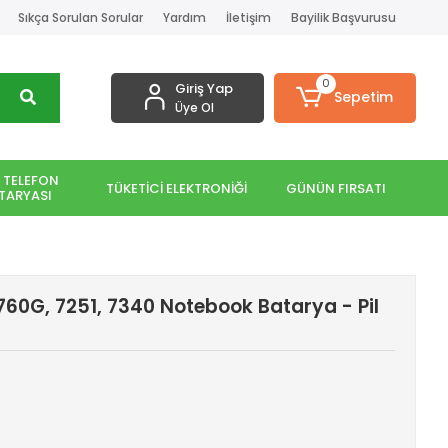
Sıkça Sorulan Sorular
Yardım
İletişim
Bayilik Başvurusu
0
Giriş Yap
Sepetim
Üye Ol
 TELEFON
TÜKETİCİ ELEKTRONİĞİ
GÜNÜN FIRSATI
TARYASI
760G, 7251, 7340 Notebook Batarya - Pil