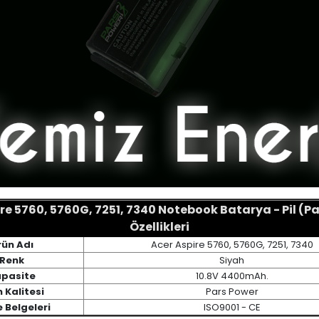
re 5760, 5760G, 7251, 7340 Notebook Batarya - Pil (P
Özellikleri
rün Adı
Acer Aspire 5760, 5760G, 7251, 7340
Renk
Siyah
pasite
10.8V 4400mAh.
 Kalitesi
Pars Power
e Belgeleri
ISO9001 - CE