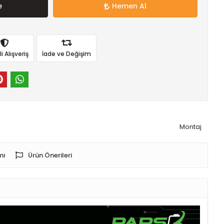
e
Hemen Al
 Alışveriş
İade ve Değişim
Montaj
mı
Ürün Önerileri