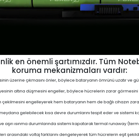
lik en önemli şartımızdır. Tüm Not
koruma mekanizmaları vardır:
yesinin üzerine çıkmasını önler, böylece bataryanın ömrünü uzatır ve güve
viyesinin altına düşmesini engeller, böylece hücrelerin zarar görmesini
 çekilmesini engelleyerek hem bataryanın hem de bağlı cihazın zara
eydana gelebilecek kısa devre durumlarını tespit eder ve sistemi kap
 ve aşırı ısınma durumlarında sistemi kapatarak termal runaway (termal 
ri arasındaki voltaj farklarını dengeleyerek tüm hücrelerin eşit şekil