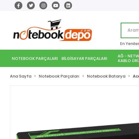
En Yenile
AĞ - NETW
NOTEBOOK PARÇALARI
BİLGİSAYAR PARÇALARI
KABLO ÜRÜ
Ana Sayfa
Notebook Parçaları
Notebook Batarya
Ac