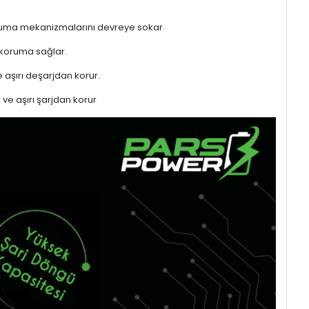
 koruma mekanizmalarını devreye sokar.
 koruma sağlar.
 aşırı deşarjdan korur.
 ve aşırı şarjdan korur