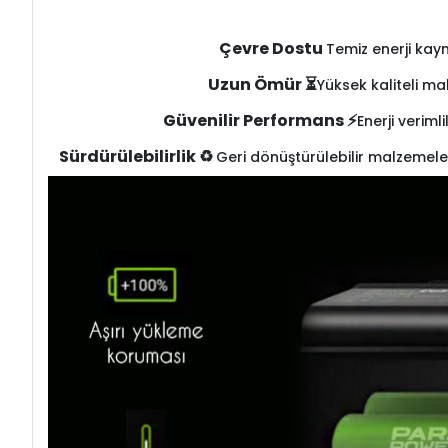
Çevre Dostu
Temiz enerji kay
Uzun Ömür ⏳
Yüksek kaliteli ma
Güvenilir Performans ⚡
Enerji veriml
Sürdürülebilirlik ♻️
Geri dönüştürülebilir malzemele