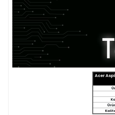
Acer Aspi
Ü
Ka
Ürün
Kalit