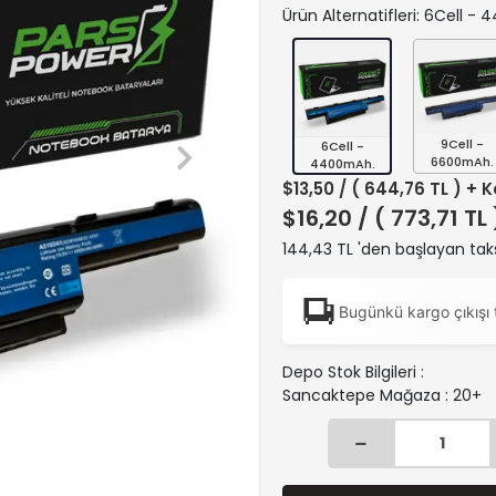
Ürün Alternatifleri: 6Cell -
9Cell -
6Cell -
6600mAh.
4400mAh.
$13,50
/ ( 644,76 TL ) + 
$16,20
/ ( 773,71 TL
144,43 TL 'den başlayan taks
Bugünkü kargo çıkışı 
Depo Stok Bilgileri :
Sancaktepe Mağaza : 20+