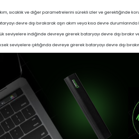
akım, sıcaklık ve diğer parametrelerini sürekli izler ve gerektiğinde
ryayı devre dışı bırakarak aşırı akım veya kısa devre durumlarında
k seviyelere indiğinde devreye girerek bataryayı devre dışı bırakır ve
sek seviyelere çıktığında devreye girerek bataryayı devre dışı bırakır