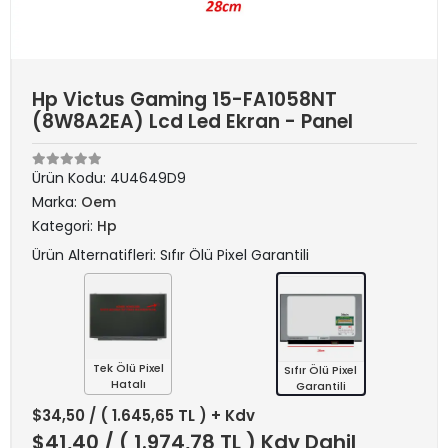
Hp Victus Gaming 15-FA1058NT
(8W8A2EA) Lcd Led Ekran - Panel
Ürün Kodu:
4U4649D9
Marka:
Oem
Kategori:
Hp
Ürün Alternatifleri: Sıfır Ölü Pixel Garantili
Tek Ölü Pixel
Sıfır Ölü Pixel
Hatalı
Garantili
$34,50
/ ( 1.645,65 TL ) + Kdv
$41,40
/ ( 1.974,78 TL ) Kdv Dahil