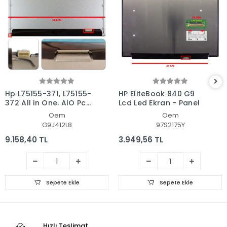
Hp L75155-371, L75155-
HP EliteBook 840 G9
372 All in One, AIO Pc
Lcd Led Ekran - Panel
Ekran - Panel
Oem
Oem
G9J412L8
97S2175Y
9.158,40 TL
3.949,56 TL
Sepete Ekle
Sepete Ekle
Hızlı Teslimat