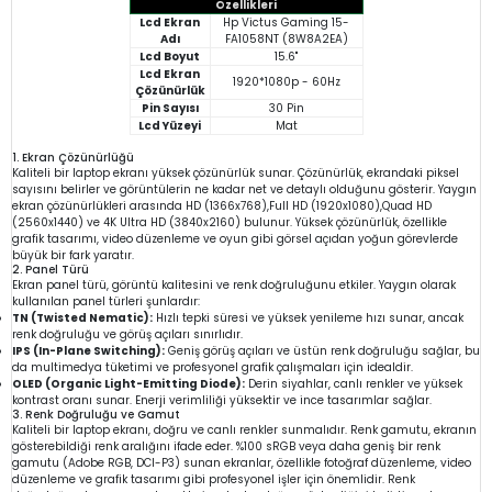
Özellikleri
Lcd Ekran
Hp Victus Gaming 15-
Adı
FA1058NT (8W8A2EA)
Lcd Boyut
15.6"
Lcd Ekran
1920*1080p - 60Hz
Çözünürlük
Pin Sayısı
30 Pin
Lcd Yüzeyi
Mat
1. Ekran Çözünürlüğü
Kaliteli bir laptop ekranı yüksek çözünürlük sunar. Çözünürlük, ekrandaki piksel
sayısını belirler ve görüntülerin ne kadar net ve detaylı olduğunu gösterir. Yaygın
ekran çözünürlükleri arasında HD (1366x768),Full HD (1920x1080),Quad HD
(2560x1440) ve 4K Ultra HD (3840x2160) bulunur. Yüksek çözünürlük, özellikle
grafik tasarımı, video düzenleme ve oyun gibi görsel açıdan yoğun görevlerde
büyük bir fark yaratır.
2. Panel Türü
Ekran panel türü, görüntü kalitesini ve renk doğruluğunu etkiler. Yaygın olarak
kullanılan panel türleri şunlardır:
TN (Twisted Nematic):
Hızlı tepki süresi ve yüksek yenileme hızı sunar, ancak
renk doğruluğu ve görüş açıları sınırlıdır.
IPS (In-Plane Switching):
Geniş görüş açıları ve üstün renk doğruluğu sağlar, bu
da multimedya tüketimi ve profesyonel grafik çalışmaları için idealdir.
OLED (Organic Light-Emitting Diode):
Derin siyahlar, canlı renkler ve yüksek
kontrast oranı sunar. Enerji verimliliği yüksektir ve ince tasarımlar sağlar.
3. Renk Doğruluğu ve Gamut
Kaliteli bir laptop ekranı, doğru ve canlı renkler sunmalıdır. Renk gamutu, ekranın
gösterebildiği renk aralığını ifade eder. %100 sRGB veya daha geniş bir renk
gamutu (Adobe RGB, DCI-P3) sunan ekranlar, özellikle fotoğraf düzenleme, video
düzenleme ve grafik tasarımı gibi profesyonel işler için önemlidir. Renk