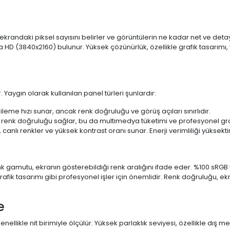
 ekrandaki piksel sayısını belirler ve görüntülerin ne kadar net ve det
a HD (3840x2160) bulunur. Yüksek çözünürlük, özellikle grafik tasarı
 Yaygın olarak kullanılan panel türleri şunlardır:
ileme hızı sunar, ancak renk doğruluğu ve görüş açıları sınırlıdır.
 renk doğruluğu sağlar, bu da multimedya tüketimi ve profesyonel grafi
 canlı renkler ve yüksek kontrast oranı sunar. Enerji verimliliği yüksekt
 Renk gamutu, ekranın gösterebildiği renk aralığını ifade eder. %100 
fik tasarımı gibi profesyonel işler için önemlidir. Renk doğruluğu, ekr
e
enellikle nit birimiyle ölçülür. Yüksek parlaklık seviyesi, özellikle dış