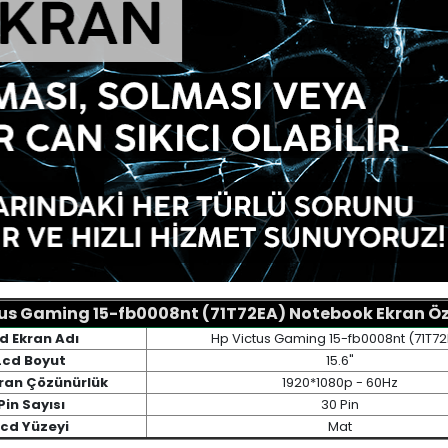
us Gaming 15-fb0008nt (71T72EA) Notebook Ekran Öze
d Ekran Adı
Hp Victus Gaming 15-fb0008nt (71T7
Lcd Boyut
15.6"
ran Çözünürlük
1920*1080p - 60Hz
Pin Sayısı
30 Pin
Lcd Yüzeyi
Mat