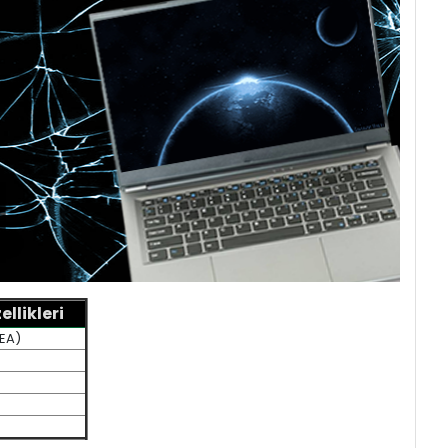
llikleri
2EA)