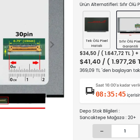
Ürün Alternatifleri: Sıfır Ölü P
Tek Ölü Pixel
Sıfır Ölü Pix
Hatalı
Garantili
$34,50
/ ( 1.647,72 TL ) 
$41,40
/ ( 1.977,26 
369,09 TL 'den başlayan taks
Saat 16:00'a kadar ver
08:35:45
içerisi
Depo Stok Bilgileri :
Sancaktepe Mağaza : 20+