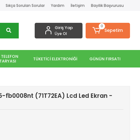
Sıkça Sorulan Sorular
Yardım
İletişim
Bayilik Başvurusu
0
Giriş Yap
Sepetim
Üye Ol
 TELEFON
TÜKETİCİ ELEKTRONİĞİ
GÜNÜN FIRSATI
TARYASI
5-fb0008nt (71T72EA) Lcd Led Ekran -