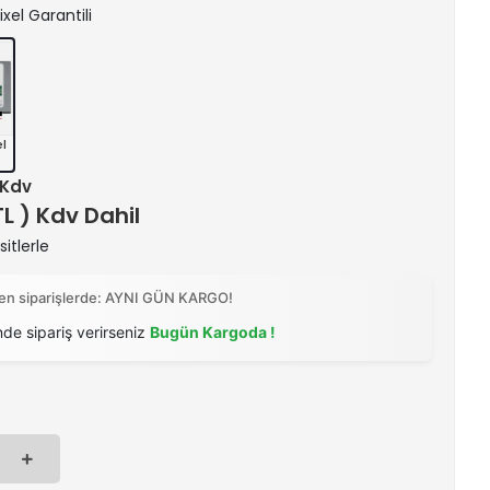
ixel Garantili
el
+ Kdv
TL ) Kdv Dahil
itlerle
ilen siparişlerde: AYNI GÜN KARGO!
nde sipariş verirseniz
Bugün Kargoda !