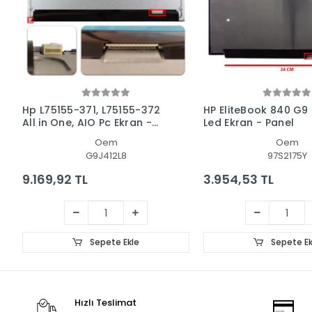
Hp L75155-371, L75155-372
HP EliteBook 840 G9
All in One, AIO Pc Ekran -
Led Ekran - Panel
Panel
Oem
Oem
G9J412L8
97S2175Y
9.169,92 TL
3.954,53 TL
Sepete Ekle
Sepete Ek
Hızlı Teslimat