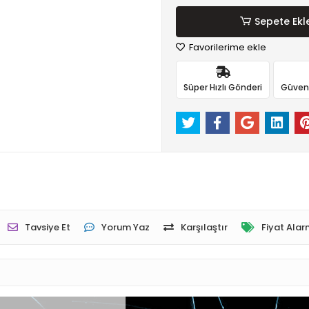
Sepete Ekl
Favorilerime ekle
Süper Hızlı Gönderi
Güvenli
Tavsiye Et
Yorum Yaz
Karşılaştır
Fiyat Alar