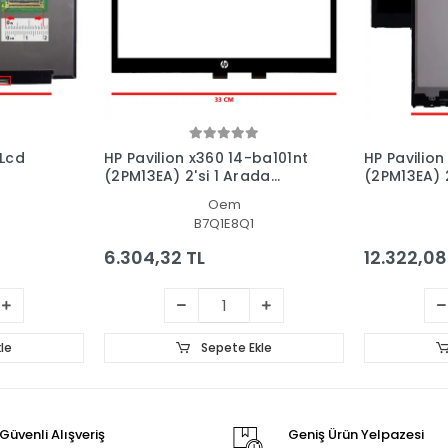
 Lcd
HP Pavilion x360 14-ba101nt
HP Pavilion
(2PM13EA) 2'si 1 Arada
(2PM13EA) 2
Dokunmatik Ön Cam Panel
Dokunmatik
Oem
- Ekran
Panel Set
B7Q1E8Q1
6.304,32 TL
12.322,08
le
Sepete Ekle
Güvenli Alışveriş
Geniş Ürün Yelpazesi