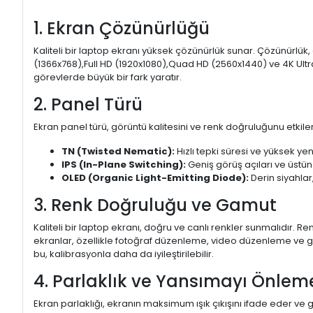
1. Ekran Çözünürlüğü
Kaliteli bir laptop ekranı yüksek çözünürlük sunar. Çözünürlük,
(1366x768),Full HD (1920x1080),Quad HD (2560x1440) ve 4K Ultr
görevlerde büyük bir fark yaratır.
2. Panel Türü
Ekran panel türü, görüntü kalitesini ve renk doğruluğunu etkiler.
TN (Twisted Nematic):
Hızlı tepki süresi ve yüksek yen
IPS (In-Plane Switching):
Geniş görüş açıları ve üstün
OLED (Organic Light-Emitting Diode):
Derin siyahlar,
3. Renk Doğruluğu ve Gamut
Kaliteli bir laptop ekranı, doğru ve canlı renkler sunmalıdır.
ekranlar, özellikle fotoğraf düzenleme, video düzenleme ve gra
bu, kalibrasyonla daha da iyileştirilebilir.
4. Parlaklık ve Yansımayı Önlem
Ekran parlaklığı, ekranın maksimum ışık çıkışını ifade eder ve g