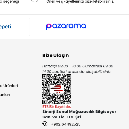
a seçeneği
Öneri ve şikayetlerinizi bize iletebilirsiniz.
Bize Ulaşın
Haftaiçi 09:00 - 18:00 Cumartesi 09:00 -
ı
14:00 saatleri arasında ulaşabilirsiniz.
o Ürünleri
anları
Sinerji Sanal Mağazacılık Bilgisayar
San. ve Tic. Ltd. Şti
+902164492525