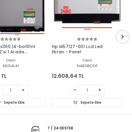
 x360 14-ba101nt
Hp M57127-001 Lcd Led
H
'si 1 Arada
Ekran - Panel
L
 + Led Ekran
Oem
Oem
661S4L41
N4BGRODF
 TL
12.608,64 TL
1
Sepete Ekle
Sepete Ekle
7 / 24 DESTEK