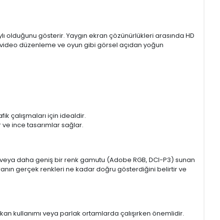
aylı olduğunu gösterir. Yaygın ekran çözünürlükleri arasında HD
mı, video düzenleme ve oyun gibi görsel açıdan yoğun
k çalışmaları için idealdir.
ir ve ince tasarımlar sağlar.
sRGB veya daha geniş bir renk gamutu (Adobe RGB, DCI-P3) sunan
anın gerçek renkleri ne kadar doğru gösterdiğini belirtir ve
 mekan kullanımı veya parlak ortamlarda çalışırken önemlidir.