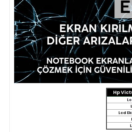
Hp Vict
Lc
Lcd Ek