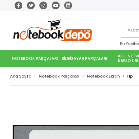
En Yenile
AĞ - NETW
NOTEBOOK PARÇALARI
BİLGİSAYAR PARÇALARI
KABLO ÜRÜ
Ana Sayfa
Notebook Parçaları
Notebook Ekran
Hp