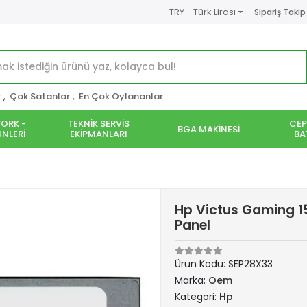
TRY - Türk Lirası
Sipariş Takip
r
,
Çok Satanlar
,
En Çok Oylananlar
ORK -
TEKNİK SERVİS
CEP
BGA MAKİNESİ
NLERİ
EKİPMANLARI
BA
Hp Victus Gaming 1
Panel
Ürün Kodu:
SEP28X33
Marka:
Oem
Kategori:
Hp