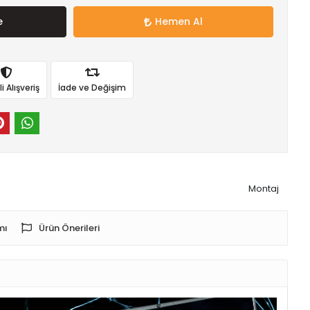
e
Hemen Al
 Alışveriş
İade ve Değişim
Montaj
mı
Ürün Önerileri