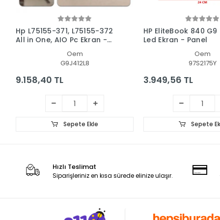
Hp L75155-371, L75155-372
HP EliteBook 840 G9
All in One, AIO Pc Ekran -
Led Ekran - Panel
Panel
Oem
Oem
G9J412L8
97S2175Y
9.158,40 TL
3.949,56 TL
Sepete Ekle
Sepete Ek
Hızlı Teslimat
Siparişleriniz en kısa sürede elinize ulaşır.