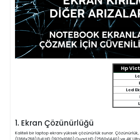
Hp Vict
Lc
Lcd E
1. Ekran Çözünürlüğü
Kaliteli bir laptop ekranı yüksek çözünürlük sunar. Çözünürlük,
(1366x768),Full HD (1920x1080),Quad HD (2560x1440) ve 4K Ultr