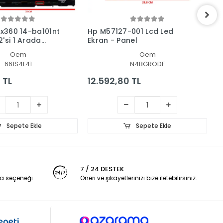
 x360 14-ba101nt
Hp M57127-001 Lcd Led
H
'si 1 Arada
Ekran - Panel
L
 + Led Ekran
Oem
Oem
661S4L41
N4BGRODF
 TL
12.592,80 TL
1
Sepete Ekle
Sepete Ekle
7 / 24 DESTEK
a seçeneği
Öneri ve şikayetlerinizi bize iletebilirsiniz.