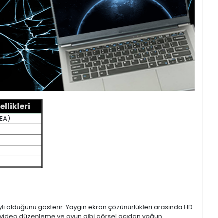
llikleri
5EA)
aylı olduğunu gösterir. Yaygın ekran çözünürlükleri arasında HD
mı, video düzenleme ve oyun gibi görsel açıdan yoğun