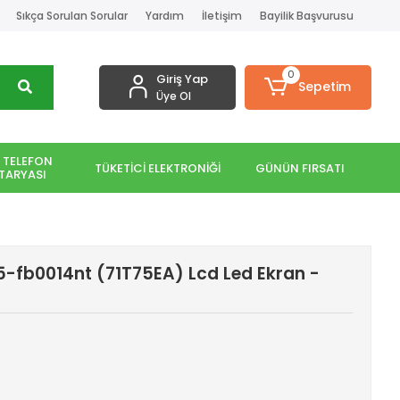
Sıkça Sorulan Sorular
Yardım
İletişim
Bayilik Başvurusu
0
Giriş Yap
Sepetim
Üye Ol
 TELEFON
TÜKETİCİ ELEKTRONİĞİ
GÜNÜN FIRSATI
TARYASI
5-fb0014nt (71T75EA) Lcd Led Ekran -