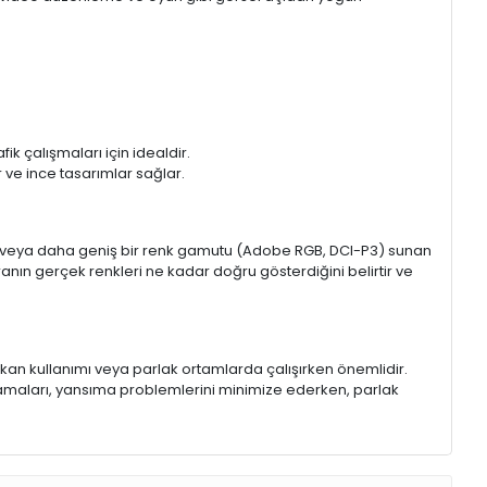
k çalışmaları için idealdir.
ir ve ince tasarımlar sağlar.
sRGB veya daha geniş bir renk gamutu (Adobe RGB, DCI-P3) sunan
anın gerçek renkleri ne kadar doğru gösterdiğini belirtir ve
 mekan kullanımı veya parlak ortamlarda çalışırken önemlidir.
lamaları, yansıma problemlerini minimize ederken, parlak