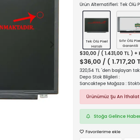
Ürün Alternatifleri: Tek Ölü P
Sıfır Ölü Pix
Tek Ölü Pixel
Garantili
Hatalı
$30,00
/ ( 1.431,00 TL ) +
$36,00
/ ( 1.717,20 
320,54 TL 'den başlayan taks
Depo Stok Bilgileri :
Sancaktepe Mağaza : Stokt
Ürünümüz Şu An İthalat
Stoğa Gelince Haber
Favorilerime ekle