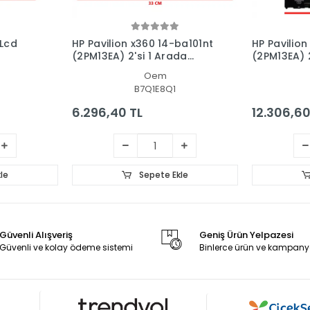
 Lcd
HP Pavilion x360 14-ba101nt
HP Pavilion
(2PM13EA) 2'si 1 Arada
(2PM13EA) 2
Dokunmatik Ön Cam Panel
Dokunmatik
Oem
- Ekran
Panel Set
B7Q1E8Q1
6.296,40 TL
12.306,60
le
Sepete Ekle
Güvenli Alışveriş
Geniş Ürün Yelpazesi
Güvenli ve kolay ödeme sistemi
Binlerce ürün ve kampany