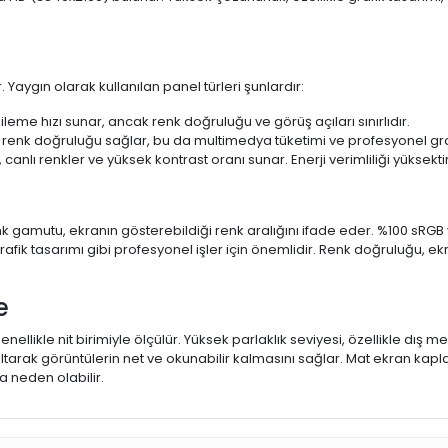
 Yaygın olarak kullanılan panel türleri şunlardır:
ileme hızı sunar, ancak renk doğruluğu ve görüş açıları sınırlıdır.
 renk doğruluğu sağlar, bu da multimedya tüketimi ve profesyonel grafi
 canlı renkler ve yüksek kontrast oranı sunar. Enerji verimliliği yüksekt
 Renk gamutu, ekranın gösterebildiği renk aralığını ifade eder. %100 
fik tasarımı gibi profesyonel işler için önemlidir. Renk doğruluğu, ekr
e
enellikle nit birimiyle ölçülür. Yüksek parlaklık seviyesi, özellikle dış
ltarak görüntülerin net ve okunabilir kalmasını sağlar. Mat ekran kap
 neden olabilir.