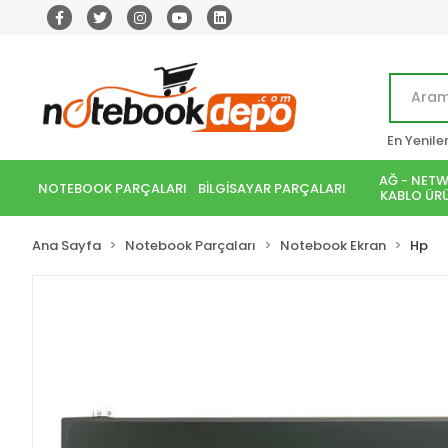
En Yenile
AĞ - NETW
NOTEBOOK PARÇALARI
BİLGİSAYAR PARÇALARI
KABLO ÜRÜ
Ana Sayfa
Notebook Parçaları
Notebook Ekran
Hp