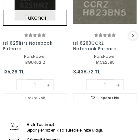
Tükendi
Isl 6251Hrz Notebook
Isl 6260CCRZ
Entegre
Notebook Entegre
ParsPower
ParsPower
BGUR6212
1ACE2J85
135,26 TL
3.438,72 TL
Stokta Yok
Sepete Ekle
Hızlı Teslimat
Siparişleriniz en kısa sürede elinize ulaşır.
Güvenli Alışveriş