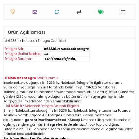
Ürün Açıklaması
Isl 6236 Irz
Notebook
Entegre Özellikleri:
Entegre Adı:
Isl 6236 Irz Notebook Entegre
Entegre Üretici Markası:
ISL
Entegre Durumu :
Yeni (Ambalajında)
Isl 6236 Irz Entegre
Stok Durumu:
İncelemekte olduğunuz
Isl 6236 Irz
Notebook Entegre
ile ilgili stok durumu
yukarıda fiyat bilgisinin üst tarafında belirtilmiştir. "Stokta Var" ibaresi
kullandığımız tüm ürünlerimiz stoklarımızda mevcuttur. Hafta içi 16:30, Cumartesi
günleri 12:30 a kadar almış olduğunuz bütün ürünlerin aynı gün içerisinde
Kargoya teslim edileceğinden emin
olabilirsiniz.
Isl 6236 Irz
Notebook Entegre
Garanti Bilgileri:
Sinerji Notebooktan alacağınız Isl 6236 Irz
Notebook Entegre
tarafınıza Faturası
Kesilmiş olarak ulaşacaktır. Entegre ürünleri teknikservis malzemesi
olduğundan
garanti verilmemektedir.
Sinerji Notebook Hiçbirşekilde ambalajı
açılmış ve işlem görmüş
Entegreleri iade almaz.
Ancak toplu aldığınız
Entegrelerde ilk kullanımdan sonra sorun yaşarsanız; ambalajı açılmamış kalan
ürünleri iade edebilirsiniz.
Bu Ürüne Ulaşırken Yapılan Aramalar: