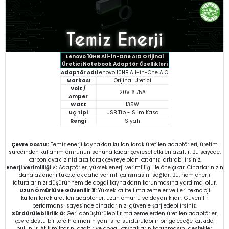
Lenovo 10HB All-in-One AIO
Orijinal
Üretici Notebook Adaptör Özellikleri
Adaptör Adı
Lenovo 10HB All-in-One AIO
Markası
Orijinal Üretici
Volt /
20V 6.75A
Amper
Watt
135W
Uç Tipi
USB Tip - Slim Kasa
Rengi
Siyah
Çevre Dostu :
Temiz enerji kaynakları kullanılarak üretilen adaptörleri, üretim
sürecinden kullanım ömrünün sonuna kadar çevresel etkileri azaltır. Bu sayede,
karbon ayak izinizi azaltarak çevreye olan katkınızı artırabilirsiniz.
Enerji Verimliliği ⚡:
Adaptörler, yüksek enerji verimliliği ile öne çıkar. Cihazlarınızın
daha az enerji tüketerek daha verimli çalışmasını sağlar. Bu, hem enerji
faturalarınızı düşürür hem de doğal kaynakların korunmasına yardımcı olur.
Uzun Ömürlü ve Güvenilir ⏳:
Yüksek kaliteli malzemeler ve ileri teknoloji
kullanılarak üretilen adaptörler, uzun ömürlü ve dayanıklıdır. Güvenilir
performansı sayesinde cihazlarınızı güvenle şarj edebilirsiniz.
Sürdürülebilirlik ♻️:
Geri dönüştürülebilir malzemelerden üretilen adaptörler,
çevre dostu bir tercih olmanın yanı sıra sürdürülebilir bir geleceğe katkıda
bulunur. Atık miktarını azaltır ve doğal kaynakların korunmasını destekler.