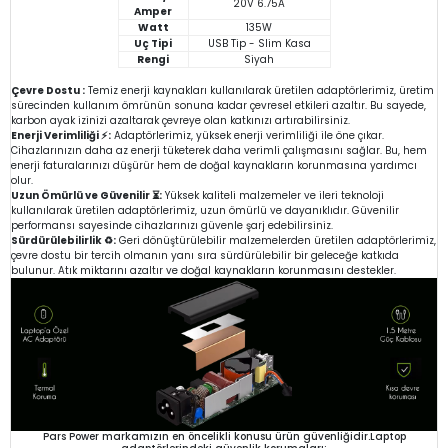
20V 6.75A
Amper
Watt
135W
Uç Tipi
USB Tip - Slim Kasa
Rengi
Siyah
Çevre Dostu :
Temiz enerji kaynakları kullanılarak üretilen adaptörlerimiz, üretim
sürecinden kullanım ömrünün sonuna kadar çevresel etkileri azaltır. Bu sayede,
karbon ayak izinizi azaltarak çevreye olan katkınızı artırabilirsiniz.
Enerji Verimliliği ⚡:
Adaptörlerimiz, yüksek enerji verimliliği ile öne çıkar.
Cihazlarınızın daha az enerji tüketerek daha verimli çalışmasını sağlar. Bu, hem
enerji faturalarınızı düşürür hem de doğal kaynakların korunmasına yardımcı
olur.
Uzun Ömürlü ve Güvenilir ⏳:
Yüksek kaliteli malzemeler ve ileri teknoloji
kullanılarak üretilen adaptörlerimiz, uzun ömürlü ve dayanıklıdır. Güvenilir
performansı sayesinde cihazlarınızı güvenle şarj edebilirsiniz.
Sürdürülebilirlik ♻️:
Geri dönüştürülebilir malzemelerden üretilen adaptörlerimiz,
çevre dostu bir tercih olmanın yanı sıra sürdürülebilir bir geleceğe katkıda
bulunur. Atık miktarını azaltır ve doğal kaynakların korunmasını destekler.
Pars Power markamızın en öncelikli konusu ürün güvenliğidir.Laptop