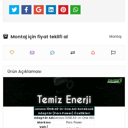
Montaj için fiyat teklifi al
Montaj
Ürün Açıklaması
Lenovo 10HB All-in-One AIO Notebook
Adaptör (Pars Power) Özellikleri
Adaptör Adı
Lenovo 10HB All-in-One AIO
Markası
Pars Power
Volt /