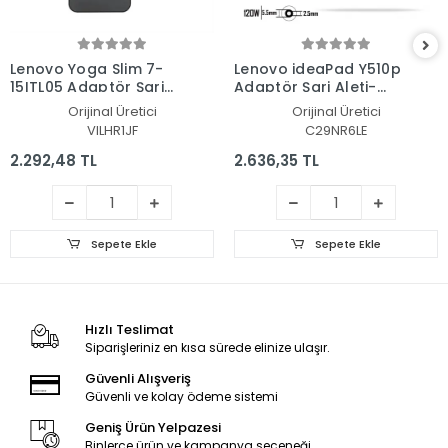
Lenovo Yoga Slim 7-
Lenovo ideaPad Y510p
15ITL05 Adaptör Şarj
Adaptör Şarj Aleti-
Aleti-Cihazı
Cihazı
Orijinal Üretici
Orijinal Üretici
VILHR1JF
C29NR6LE
2.292,48 TL
2.636,35 TL
Sepete Ekle
Sepete Ekle
Hızlı Teslimat
Siparişleriniz en kısa sürede elinize ulaşır.
Güvenli Alışveriş
Güvenli ve kolay ödeme sistemi
Geniş Ürün Yelpazesi
Binlerce ürün ve kampanya seçeneği