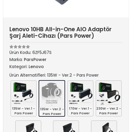
Lenovo 10HB All-in-One AIO Adaptör
Şarj Aleti-Cihazı (Pars Power)
Ürün Kodu:
6ZF5J67S
Marka:
ParsPower
Kategori:
Lenovo
Ürün Alternatifleri: 135W - Ver.2 - Pars Power
135W - Ver.1 -
170W - Ver.1 -
230W - Ver.2 -
135W - Ver.2 -
Pars Power
Pars Power
Pars Power
Pars Power