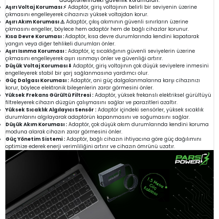
adaptörlerindeki güvenlik korumaları:
Aşırı Voltaj Koruması ⚡
Adaptör, giriş voltajının belirli bir seviyenin üzerine
çıkmasını engelleyerek cihazınızı yüksek voltajdan korur.
Aşırı Akım Koruması ⚠️
Adaptör, çıkış akımının güvenli sınırların üzerine
çıkmasını engeller, böylece hem adaptör hem de bağlı cihazlar korunur.
Kısa Devre Koruması :
Adaptör, kısa devre durumlarında kendini kapatarak
yangın veya diğer tehlikeli durumları önler.
Aşırı Isınma Koruması :
Adaptör, iç sıcaklığının güvenli seviyelerin üzerine
çıkmasını engelleyerek aşırı ısınmayı önler ve güvenliği artırır.
Düşük Voltaj Koruması ⬇️
Adaptör, giriş voltajının çok düşük seviyelere inmesini
engelleyerek stabil bir şarj sağlanmasına yardımcı olur.
Güç Dalgası Koruması :
Adaptör, ani güç dalgalanmalarına karşı cihazınızı
korur, böylece elektronik bileşenlerin zarar görmesini önler.
Yüksek Frekans Gürültü Filtresi :
Adaptör, yüksek frekanslı elektriksel gürültüyü
filtreleyerek cihazın düzgün çalışmasını sağlar ve parazitleri azaltır.
Yüksek Sıcaklık Algılayıcı Sensör :
Adaptör içindeki sensörler, yüksek sıcaklık
durumlarını algılayarak adaptörün kapanmasını ve soğumasını sağlar.
Düşük Akım Koruması :
Adaptör, çok düşük akım durumlarında kendini koruma
moduna alarak cihazın zarar görmesini önler.
Güç Yönetim Sistemi :
Adaptör, bağlı cihazın ihtiyacına göre güç dağılımını
optimize ederek enerji verimliliğini artırır ve cihazın ömrünü uzatır.