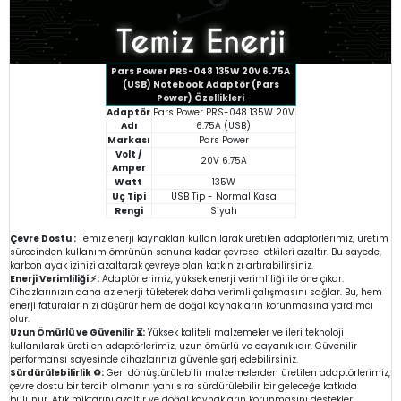
Pars Power PRS-048 135W 20V 6.75A
(USB) Notebook Adaptör (Pars
Power) Özellikleri
Adaptör
Pars Power PRS-048 135W 20V
Adı
6.75A (USB)
Markası
Pars Power
Volt /
20V 6.75A
Amper
Watt
135W
Uç Tipi
USB Tip - Normal Kasa
Rengi
Siyah
Çevre Dostu :
Temiz enerji kaynakları kullanılarak üretilen adaptörlerimiz, üretim
sürecinden kullanım ömrünün sonuna kadar çevresel etkileri azaltır. Bu sayede,
karbon ayak izinizi azaltarak çevreye olan katkınızı artırabilirsiniz.
Enerji Verimliliği ⚡:
Adaptörlerimiz, yüksek enerji verimliliği ile öne çıkar.
Cihazlarınızın daha az enerji tüketerek daha verimli çalışmasını sağlar. Bu, hem
enerji faturalarınızı düşürür hem de doğal kaynakların korunmasına yardımcı
olur.
Uzun Ömürlü ve Güvenilir ⏳:
Yüksek kaliteli malzemeler ve ileri teknoloji
kullanılarak üretilen adaptörlerimiz, uzun ömürlü ve dayanıklıdır. Güvenilir
performansı sayesinde cihazlarınızı güvenle şarj edebilirsiniz.
Sürdürülebilirlik ♻️:
Geri dönüştürülebilir malzemelerden üretilen adaptörlerimiz,
çevre dostu bir tercih olmanın yanı sıra sürdürülebilir bir geleceğe katkıda
bulunur. Atık miktarını azaltır ve doğal kaynakların korunmasını destekler.