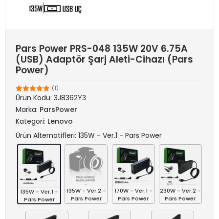
Pars Power PRS-048 135W 20V 6.75A
(USB) Adaptör Şarj Aleti-Cihazı (Pars
Power)
(1)
Ürün Kodu:
3J8362Y3
Marka:
ParsPower
Kategori:
Lenovo
Ürün Alternatifleri: 135W - Ver.1 - Pars Power
135W - Ver.2 -
170W - Ver.1 -
230W - Ver.2 -
135W - Ver.1 -
Pars Power
Pars Power
Pars Power
Pars Power