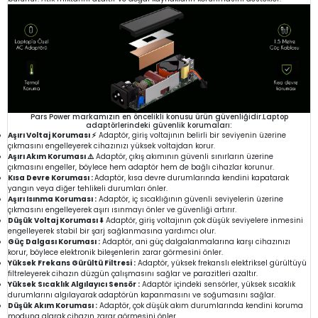
Pars Power markamızın en öncelikli konusu ürün güvenliğidir.Laptop
adaptörlerindeki güvenlik korumaları:
Aşırı Voltaj Koruması ⚡
Adaptör, giriş voltajının belirli bir seviyenin üzerine
çıkmasını engelleyerek cihazınızı yüksek voltajdan korur.
Aşırı Akım Koruması ⚠️
Adaptör, çıkış akımının güvenli sınırların üzerine
çıkmasını engeller, böylece hem adaptör hem de bağlı cihazlar korunur.
Kısa Devre Koruması :
Adaptör, kısa devre durumlarında kendini kapatarak
yangın veya diğer tehlikeli durumları önler.
Aşırı Isınma Koruması :
Adaptör, iç sıcaklığının güvenli seviyelerin üzerine
çıkmasını engelleyerek aşırı ısınmayı önler ve güvenliği artırır.
Düşük Voltaj Koruması ⬇️
Adaptör, giriş voltajının çok düşük seviyelere inmesini
engelleyerek stabil bir şarj sağlanmasına yardımcı olur.
Güç Dalgası Koruması :
Adaptör, ani güç dalgalanmalarına karşı cihazınızı
korur, böylece elektronik bileşenlerin zarar görmesini önler.
Yüksek Frekans Gürültü Filtresi :
Adaptör, yüksek frekanslı elektriksel gürültüyü
filtreleyerek cihazın düzgün çalışmasını sağlar ve parazitleri azaltır.
Yüksek Sıcaklık Algılayıcı Sensör :
Adaptör içindeki sensörler, yüksek sıcaklık
durumlarını algılayarak adaptörün kapanmasını ve soğumasını sağlar.
Düşük Akım Koruması :
Adaptör, çok düşük akım durumlarında kendini koruma
moduna alarak cihazın zarar görmesini önler.