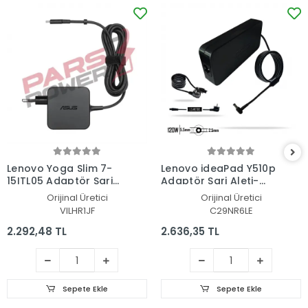
Lenovo Yoga Slim 7-
Lenovo ideaPad Y510p
15ITL05 Adaptör Şarj
Adaptör Şarj Aleti-
Aleti-Cihazı
Cihazı
Orijinal Üretici
Orijinal Üretici
VILHR1JF
C29NR6LE
2.292,48 TL
2.636,35 TL
Sepete Ekle
Sepete Ekle