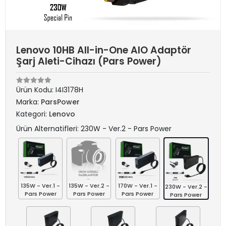
Lenovo 10HB All-in-One AIO Adaptör
Şarj Aleti-Cihazı (Pars Power)
Ürün Kodu:
I4I3178H
Marka:
ParsPower
Kategori:
Lenovo
Ürün Alternatifleri: 230W - Ver.2 - Pars Power
135W - Ver.1 -
135W - Ver.2 -
170W - Ver.1 -
230W - Ver.2 -
Pars Power
Pars Power
Pars Power
Pars Power