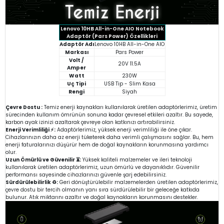
Lenovo 10HB All-in-One AIO Notebook
Adaptör (Pars Power) Özellikleri
Adaptör Adı
Lenovo 10HB All-in-One AIO
Markası
Pars Power
Volt /
20V 11.5A
Amper
Watt
230W
Uç Tipi
USB Tip - Slim Kasa
Rengi
Siyah
Çevre Dostu :
Temiz enerji kaynakları kullanılarak üretilen adaptörlerimiz, üretim
sürecinden kullanım ömrünün sonuna kadar çevresel etkileri azaltır. Bu sayede,
karbon ayak izinizi azaltarak çevreye olan katkınızı artırabilirsiniz.
Enerji Verimliliği ⚡:
Adaptörlerimiz, yüksek enerji verimliliği ile öne çıkar.
Cihazlarınızın daha az enerji tüketerek daha verimli çalışmasını sağlar. Bu, hem
enerji faturalarınızı düşürür hem de doğal kaynakların korunmasına yardımcı
olur.
Uzun Ömürlü ve Güvenilir ⏳:
Yüksek kaliteli malzemeler ve ileri teknoloji
kullanılarak üretilen adaptörlerimiz, uzun ömürlü ve dayanıklıdır. Güvenilir
performansı sayesinde cihazlarınızı güvenle şarj edebilirsiniz.
Sürdürülebilirlik ♻️:
Geri dönüştürülebilir malzemelerden üretilen adaptörlerimiz,
çevre dostu bir tercih olmanın yanı sıra sürdürülebilir bir geleceğe katkıda
bulunur. Atık miktarını azaltır ve doğal kaynakların korunmasını destekler.