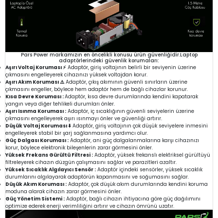
Pars Power markamızın en öncelikli konusu ürün güvenliğidir.Laptop
adaptörlerindeki güvenlik korumaları:
Aşırı Voltaj Koruması ⚡
Adaptör, giriş voltajının belirli bir seviyenin üzerine
çıkmasını engelleyerek cihazınızı yüksek voltajdan korur.
Aşırı Akım Koruması ⚠️
Adaptör, çıkış akımının güvenli sınırların üzerine
çıkmasını engeller, böylece hem adaptör hem de bağlı cihazlar korunur.
Kısa Devre Koruması :
Adaptör, kısa devre durumlarında kendini kapatarak
yangın veya diğer tehlikeli durumları önler.
Aşırı Isınma Koruması :
Adaptör, iç sıcaklığının güvenli seviyelerin üzerine
çıkmasını engelleyerek aşırı ısınmayı önler ve güvenliği artırır.
Düşük Voltaj Koruması ⬇️
Adaptör, giriş voltajının çok düşük seviyelere inmesini
engelleyerek stabil bir şarj sağlanmasına yardımcı olur.
Güç Dalgası Koruması :
Adaptör, ani güç dalgalanmalarına karşı cihazınızı
korur, böylece elektronik bileşenlerin zarar görmesini önler.
Yüksek Frekans Gürültü Filtresi :
Adaptör, yüksek frekanslı elektriksel gürültüyü
filtreleyerek cihazın düzgün çalışmasını sağlar ve parazitleri azaltır.
Yüksek Sıcaklık Algılayıcı Sensör :
Adaptör içindeki sensörler, yüksek sıcaklık
durumlarını algılayarak adaptörün kapanmasını ve soğumasını sağlar.
Düşük Akım Koruması :
Adaptör, çok düşük akım durumlarında kendini koruma
moduna alarak cihazın zarar görmesini önler.
Güç Yönetim Sistemi :
Adaptör, bağlı cihazın ihtiyacına göre güç dağılımını
optimize ederek enerji verimliliğini artırır ve cihazın ömrünü uzatır.