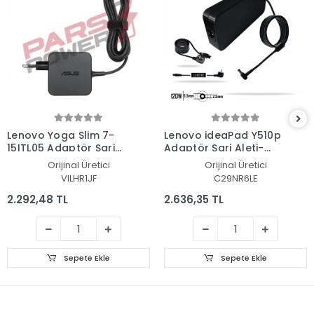
Lenovo Yoga Slim 7-
Lenovo ideaPad Y510p
15ITL05 Adaptör Şarj
Adaptör Şarj Aleti-
Aleti-Cihazı
Cihazı
Orijinal Üretici
Orijinal Üretici
VILHR1JF
C29NR6LE
2.292,48 TL
2.636,35 TL
Sepete Ekle
Sepete Ekle