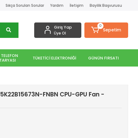
Sıkça Sorulan Sorular
Yardım
İletişim
Bayilik Başvurusu
0
Giriş Yap
Sepetim
Üye Ol
 TELEFON
TÜKETİCİ ELEKTRONİĞİ
GÜNÜN FIRSATI
TARYASI
S5K22B15673N-FNBN CPU-GPU Fan -