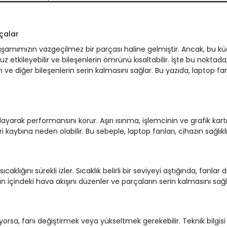
çalar
 yaşamımızın vazgeçilmez bir parçası haline gelmiştir. Ancak, bu k
etkileyebilir ve bileşenlerin ömrünü kısaltabilir. İşte bu noktada,
ın ve diğer bileşenlerin serin kalmasını sağlar. Bu yazıda, laptop f
yarak performansını korur. Aşırı ısınma, işlemcinin ve grafik kartı
 kaybına neden olabilir. Bu sebeple, laptop fanları, cihazın sağlıklı 
sıcaklığını sürekli izler. Sıcaklık belirli bir seviyeyi aştığında, fan
n içindeki hava akışını düzenler ve parçaların serin kalmasını sağl
rsa, fanı değiştirmek veya yükseltmek gerekebilir. Teknik bilgisi ol