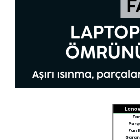
Lenov
Fan
Parç
Fan K
Garant