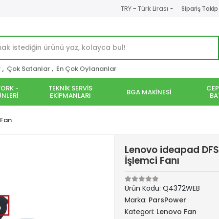
TRY - Türk Lirası
Sipariş Takip
r
,
Çok Satanlar
,
En Çok Oylananlar
ORK -
TEKNİK SERVİS
CEP
BGA MAKİNESİ
NLERİ
EKİPMANLARI
BA
 Fan
Lenovo ideapad DF
İşlemci Fanı
Ürün Kodu:
Q4372WEB
Marka:
ParsPower
Kategori:
Lenovo Fan