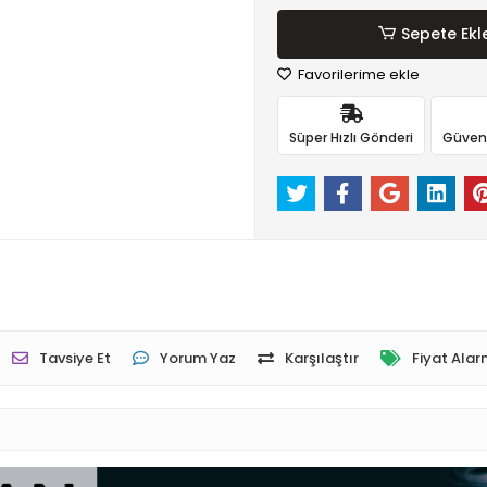
Sepete Ekl
Favorilerime ekle
Süper Hızlı Gönderi
Güvenli
Tavsiye Et
Yorum Yaz
Karşılaştır
Fiyat Alar