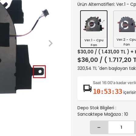
Ürün Alternatifleri: Ver.1 - 
Ver.2 - Cp
Ver.1 - Cpu
Fan
Fan
$30,00
/ ( 1.431,00 TL ) +
$36,00
/ ( 1.717,20 
320,54 TL 'den başlayan taks
Saat 16:00'a kadar ver
10:53:32
içerisi
Depo Stok Bilgileri :
Sancaktepe Mağaza : 10