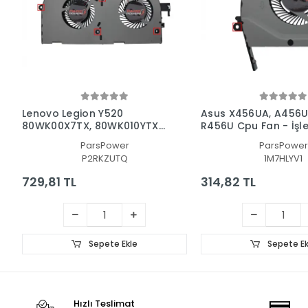
Lenovo Legion Y520
Asus X456UA, A456U
80WK00X7TX, 80WK010YTX
R456U Cpu Fan - İşl
Cpu Fan - İşlemci Fanı
Fanı
ParsPower
ParsPower
P2RKZUTQ
1M7HLYV1
729,81 TL
314,82 TL
Sepete Ekle
Sepete Ek
Hızlı Teslimat