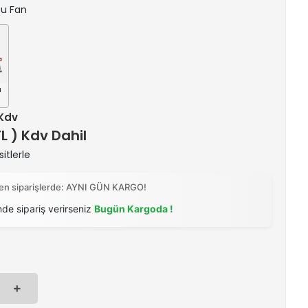
Cpu Fan
u
 Kdv
TL ) Kdv Dahil
itlerle
ilen siparişlerde: AYNI GÜN KARGO!
nde sipariş verirseniz
Bugün Kargoda !