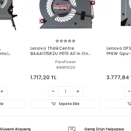
,
Lenovo ThinkCentre
Lenovo DFS
emci
BAAA1115R2U P015 All in One,
FPKW Gpu-
AIO Pc Fan
Kartı Fanı
ParsPower
4169P6QG
1.717,20 TL
3.777,84 
le
Sepete Ekle
Güvenli Alışveriş
Geniş Ürün Yelpazesi