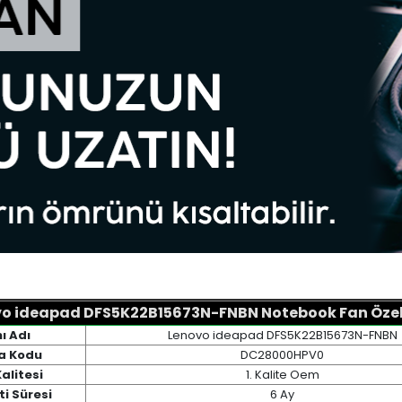
o ideapad DFS5K22B15673N-FNBN Notebook Fan Özell
ı Adı
Lenovo ideapad DFS5K22B15673N-FNBN
a Kodu
DC28000HPV0
alitesi
1. Kalite Oem
i Süresi
6 Ay