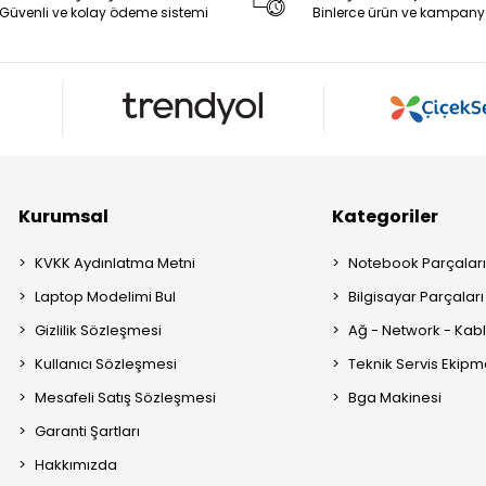
Güvenli ve kolay ödeme sistemi
Binlerce ürün ve kampany
Kurumsal
Kategoriler
KVKK Aydınlatma Metni
Notebook Parçalar
Laptop Modelimi Bul
Bilgisayar Parçaları
Gizlilik Sözleşmesi
Ağ - Network - Kabl
Kullanıcı Sözleşmesi
Teknik Servis Ekipm
Mesafeli Satış Sözleşmesi
Bga Makinesi
Garanti Şartları
Hakkımızda