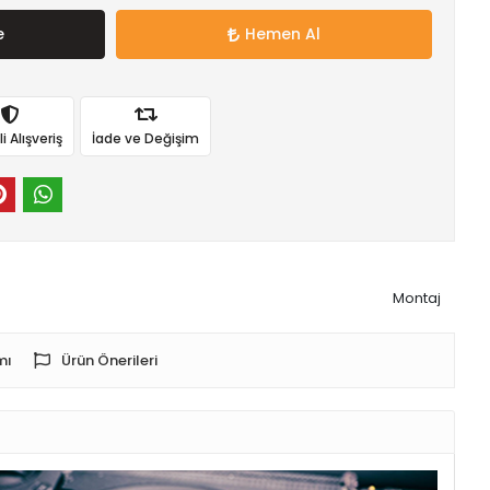
e
Hemen Al
 Alışveriş
İade ve Değişim
Montaj
mı
Ürün Önerileri