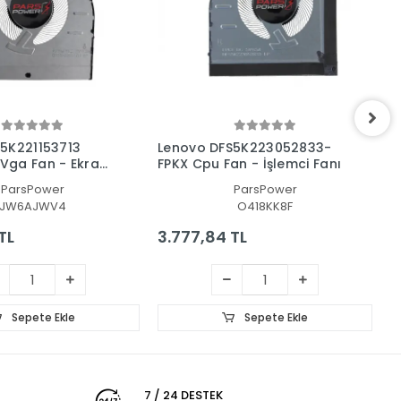
5K221153713
Lenovo DFS5K223052833-
F
Vga Fan - Ekran
FPKX Cpu Fan - İşlemci Fanı
E
ParsPower
ParsPower
JW6AJWV4
O418KK8F
TL
3.777,84 TL
2
Sepete Ekle
Sepete Ekle
7 / 24 DESTEK