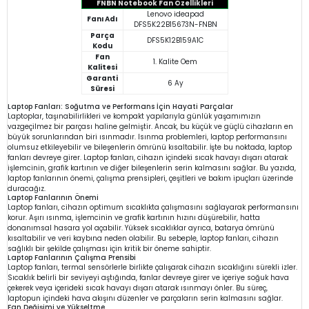
FNBN Notebook Fan Özellikleri
Lenovo ideapad
Fanı Adı
DFS5K22B15673N-FNBN
Parça
DFS5K12B159A1C
Kodu
Fan
1. Kalite Oem
Kalitesi
Garanti
6 Ay
Süresi
Laptop Fanları: Soğutma ve Performans İçin Hayati Parçalar
Laptoplar, taşınabilirlikleri ve kompakt yapılarıyla günlük yaşamımızın
vazgeçilmez bir parçası haline gelmiştir. Ancak, bu küçük ve güçlü cihazların en
büyük sorunlarından biri ısınmadır. Isınma problemleri, laptop performansını
olumsuz etkileyebilir ve bileşenlerin ömrünü kısaltabilir. İşte bu noktada, laptop
fanları devreye girer. Laptop fanları, cihazın içindeki sıcak havayı dışarı atarak
işlemcinin, grafik kartının ve diğer bileşenlerin serin kalmasını sağlar. Bu yazıda,
laptop fanlarının önemi, çalışma prensipleri, çeşitleri ve bakım ipuçları üzerinde
duracağız.
Laptop Fanlarının Önemi
Laptop fanları, cihazın optimum sıcaklıkta çalışmasını sağlayarak performansını
korur. Aşırı ısınma, işlemcinin ve grafik kartının hızını düşürebilir, hatta
donanımsal hasara yol açabilir. Yüksek sıcaklıklar ayrıca, batarya ömrünü
kısaltabilir ve veri kaybına neden olabilir. Bu sebeple, laptop fanları, cihazın
sağlıklı bir şekilde çalışması için kritik bir öneme sahiptir.
Laptop Fanlarının Çalışma Prensibi
Laptop fanları, termal sensörlerle birlikte çalışarak cihazın sıcaklığını sürekli izler.
Sıcaklık belirli bir seviyeyi aştığında, fanlar devreye girer ve içeriye soğuk hava
çekerek veya içerideki sıcak havayı dışarı atarak ısınmayı önler. Bu süreç,
laptopun içindeki hava akışını düzenler ve parçaların serin kalmasını sağlar.
Fan Değişimi ve Yükseltme