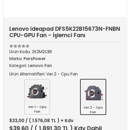
Lenovo ideapad DFS5K22B15673N-FNBN
CPU-GPU Fan - İşlemci Fanı
Ürün Kodu:
ZK2M2CBE
Marka:
ParsPower
Kategori:
Lenovo Fan
Ürün Alternatifleri: Ver.2 - Cpu Fan
Ver.1 - Cpu
Ver.2 - Cpu
Fan
Fan
$33,00
/ ( 1.576,08 TL ) + Kdv
$39,60
/ ( 1.891,30 TL ) Kdv Dahil