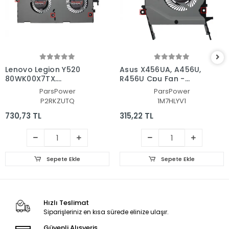
Lenovo Legion Y520
Asus X456UA, A456U,
80WK00X7TX,
R456U Cpu Fan -
80WK010YTX Cpu Fan -
İşlemci Fanı
ParsPower
ParsPower
İşlemci Fanı
P2RKZUTQ
1M7HLYV1
730,73 TL
315,22 TL
Sepete Ekle
Sepete Ekle
Hızlı Teslimat
Siparişleriniz en kısa sürede elinize ulaşır.
Güvenli Alışveriş