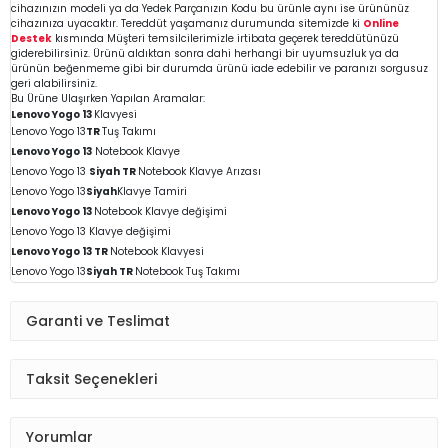
cihazınızın modeli ya da Yedek Parçanızın Kodu bu ürünle aynı ise ürününüz
cihazınıza uyacaktır. Tereddüt yaşamanız durumunda sitemizde ki
Online
Destek
kısmında Müşteri temsilcilerimizle irtibata geçerek tereddütünüzü
giderebilirsiniz. Ürünü aldıktan sonra dahi herhangi bir uyumsuzluk ya da
ürünün beğenmeme gibi bir durumda ürünü iade edebilir ve paranızı sorgusuz
geri alabilirsiniz.
Bu Ürüne Ulaşırken Yapılan Aramalar:
Lenovo Yogo 13
Klavyesi
Lenovo Yogo 13
TR
Tuş Takımı
Lenovo Yogo 13
Notebook Klavye
Lenovo Yogo 13
Siyah TR
Notebook Klavye Arızası
Lenovo Yogo 13
Siyah
Klavye Tamiri
Lenovo Yogo 13
Notebook Klavye değişimi
Lenovo Yogo 13
Klavye değişimi
Lenovo Yogo 13
TR
Notebook
Klavyesi
Lenovo Yogo 13
Siyah TR
Notebook
Tuş Takımı
Garanti ve Teslimat
Taksit Seçenekleri
Yorumlar