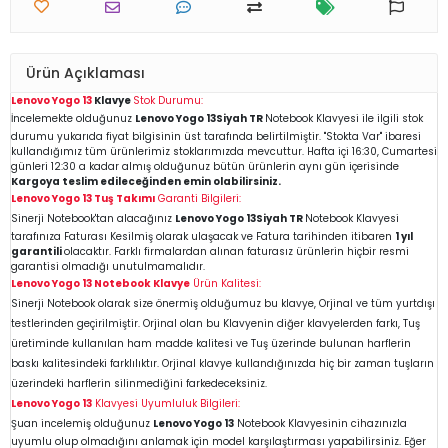
Ürün Açıklaması
Lenovo Yogo 13
Klavye
Stok Durumu:
İncelemekte olduğunuz
Lenovo Yogo 13
Siyah TR
Notebook Klavyesi ile ilgili stok
durumu yukarıda fiyat bilgisinin üst tarafında belirtilmiştir. "Stokta Var" ibaresi
kullandığımız tüm ürünlerimiz stoklarımızda mevcuttur. Hafta içi 16:30, Cumartesi
günleri 12:30 a kadar almış olduğunuz bütün ürünlerin aynı gün içerisinde
Kargoya teslim edileceğinden emin
olabilirsiniz.
Lenovo Yogo 13
Tuş Takımı
Garanti Bilgileri:
Sinerji Notebook'tan alacağınız
Lenovo Yogo 13
Siyah TR
Notebook Klavyesi
tarafınıza Faturası Kesilmiş olarak ulaşacak ve Fatura tarihinden itibaren
1 yıl
garantili
olacaktır. Farklı firmalardan alınan faturasız ürünlerin hiçbir resmi
garantisi olmadığı unutulmamalıdır.
Lenovo Yogo 13
Notebook Klavye
Ürün Kalitesi:
Sinerji Notebook olarak size önermiş olduğumuz bu klavye, Orjinal ve tüm yurtdışı
testlerinden geçirilmiştir. Orjinal olan bu Klavyenin diğer klavyelerden farkı, Tuş
üretiminde kullanılan ham madde kalitesi ve Tuş üzerinde bulunan harflerin
baskı kalitesindeki farklılıktır. Orjinal klavye kullandığınızda hiç bir zaman tuşların
üzerindeki
harflerin silinmediğini farkedeceksiniz.
Lenovo Yogo 13
Klavyesi Uyumluluk Bilgileri:
Şuan incelemiş olduğunuz
Lenovo Yogo 13
Notebook Klavyesinin cihazınızla
uyumlu olup olmadığını anlamak için model karşılaştırması yapabilirsiniz. Eğer