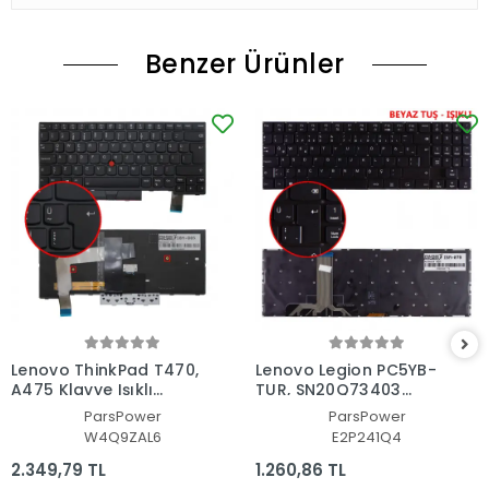
Benzer Ürünler
Lenovo ThinkPad T470,
Lenovo Legion PC5YB-
A475 Klavye Işıklı
TUR, SN20Q73403
(Siyah TR)
Klavye Işıklı (Siyah TR)
ParsPower
ParsPower
W4Q9ZAL6
E2P241Q4
2.349,79 TL
1.260,86 TL