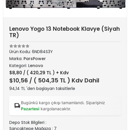
Lenovo Yogo 13 Notebook Klavye (Siyah
TR)
Ürün Kodu:
6ND84S3Y
Marka:
ParsPower
Kategori:
Lenovo
$8,80
/ ( 420,29 TL ) + Kdv
$10,56
/ ( 504,35 TL ) Kdv Dahil
94,14 TL 'den başlayan taksitlerle
Bugünkü kargo çıkışı tamamlandı. Siparişiniz
Pazartesi
kargolanacaktır.
Depo Stok Bilgileri :
Sancaktepe Mağaza : 7