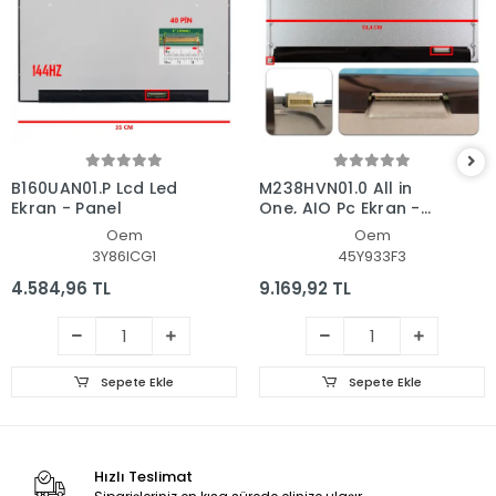
B160UAN01.P Lcd Led
M238HVN01.0 All in
Ekran - Panel
One, AIO Pc Ekran -
Panel
Oem
Oem
3Y86ICG1
45Y933F3
4.584,96 TL
9.169,92 TL
Sepete Ekle
Sepete Ekle
Hızlı Teslimat