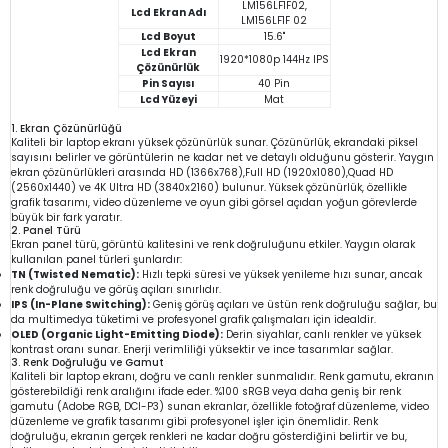
LM156LF1F02,
Lcd Ekran Adı
LM156LF1F 02
Lcd Boyut
15.6"
Lcd Ekran
1920*1080p 144Hz IPS
Çözünürlük
Pin Sayısı
40 Pin
Lcd Yüzeyi
Mat
1. Ekran Çözünürlüğü
Kaliteli bir laptop ekranı yüksek çözünürlük sunar. Çözünürlük, ekrandaki piksel
sayısını belirler ve görüntülerin ne kadar net ve detaylı olduğunu gösterir. Yaygın
ekran çözünürlükleri arasında HD (1366x768),Full HD (1920x1080),Quad HD
(2560x1440) ve 4K Ultra HD (3840x2160) bulunur. Yüksek çözünürlük, özellikle
grafik tasarımı, video düzenleme ve oyun gibi görsel açıdan yoğun görevlerde
büyük bir fark yaratır.
2. Panel Türü
Ekran panel türü, görüntü kalitesini ve renk doğruluğunu etkiler. Yaygın olarak
kullanılan panel türleri şunlardır:
TN (Twisted Nematic):
Hızlı tepki süresi ve yüksek yenileme hızı sunar, ancak
renk doğruluğu ve görüş açıları sınırlıdır.
IPS (In-Plane Switching):
Geniş görüş açıları ve üstün renk doğruluğu sağlar, bu
da multimedya tüketimi ve profesyonel grafik çalışmaları için idealdir.
OLED (Organic Light-Emitting Diode):
Derin siyahlar, canlı renkler ve yüksek
kontrast oranı sunar. Enerji verimliliği yüksektir ve ince tasarımlar sağlar.
3. Renk Doğruluğu ve Gamut
Kaliteli bir laptop ekranı, doğru ve canlı renkler sunmalıdır. Renk gamutu, ekranın
gösterebildiği renk aralığını ifade eder. %100 sRGB veya daha geniş bir renk
gamutu (Adobe RGB, DCI-P3) sunan ekranlar, özellikle fotoğraf düzenleme, video
düzenleme ve grafik tasarımı gibi profesyonel işler için önemlidir. Renk
doğruluğu, ekranın gerçek renkleri ne kadar doğru gösterdiğini belirtir ve bu,