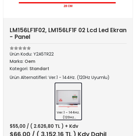
LM156LF1F02, LM156LF1F 02 Lcd Led Ekran
- Panel
Ürün Kodu:
Y2A5TR22
Marka:
Oem
Kategori:
Standart
Ürün Alternatifleri: Ver.1 - 144Hz. (120Hz Uyumlu)
Ver.1 - 144Hz.
(120Hz
Uyumlu)
$55,00
/ ( 2.626,80 TL ) + Kdv
$66,00
/ ( 3.152,16 TL ) Kdv Dahil