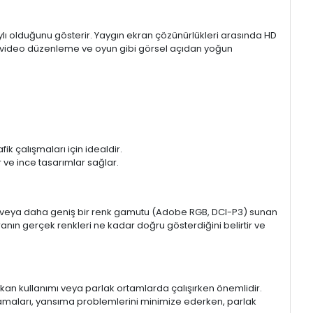
aylı olduğunu gösterir. Yaygın ekran çözünürlükleri arasında HD
mı, video düzenleme ve oyun gibi görsel açıdan yoğun
k çalışmaları için idealdir.
ir ve ince tasarımlar sağlar.
sRGB veya daha geniş bir renk gamutu (Adobe RGB, DCI-P3) sunan
anın gerçek renkleri ne kadar doğru gösterdiğini belirtir ve
 mekan kullanımı veya parlak ortamlarda çalışırken önemlidir.
lamaları, yansıma problemlerini minimize ederken, parlak