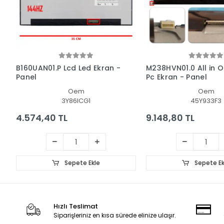
B160UAN01.P Lcd Led Ekran -
M238HVN01.0 All in O
Panel
Pc Ekran - Panel
Oem
Oem
3Y86ICG1
45Y933F3
4.574,40 TL
9.148,80 TL
Sepete Ekle
Sepete Ek
Hızlı Teslimat
Siparişleriniz en kısa sürede elinize ulaşır.