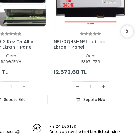
2 Rev.C5 All in
NE173QHM-NY1 Lcd Led
A
c Ekran - Panel
Ekran - Panel
-
Oem
Oem
526G2PVH
F39747Z5
 TL
12.579,60 TL
1
Sepete Ekle
Sepete Ekle
7 / 24 DESTEK
a seçeneği
Öneri ve şikayetlerinizi bize iletebilirsiniz.