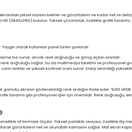
 ekrandaki piksel sayısını belirler ve görüntülerin ne kadar net ve det
a HD (3840x2160) bulunur. Yüksek çözünürlük, özellikle grafik tasarı
 Yaygın olarak kullanılan panel türleri şunlardır:
ileme hızı sunar, ancak renk doğruluğu ve görüş açıları sınırlıdır.
 renk doğruluğu sağlar, bu da multimedya tüketimi ve profesyonel grafi
 canlı renkler ve yüksek kontrast oranı sunar. Enerji verimliliği yüksekt
 Renk gamutu, ekranın gösterebildiği renk aralığını ifade eder. %100 
fik tasarımı gibi profesyonel işler için önemlidir. Renk doğruluğu, ekr
e
enellikle nit birimiyle ölçülür. Yüksek parlaklık seviyesi, özellikle dış
ltarak görüntülerin net ve okunabilir kalmasını sağlar. Mat ekran kap