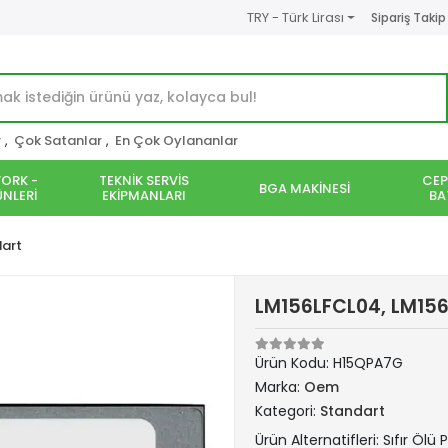
TRY - Türk Lirası
Sipariş Takip
r
,
Çok Satanlar
,
En Çok Oylananlar
ORK -
TEKNİK SERVİS
CEP
BGA MAKİNESİ
NLERİ
EKİPMANLARI
BA
art
LM156LFCL04, LM156L
Ürün Kodu:
H15QPA7G
Marka:
Oem
Kategori:
Standart
Ürün Alternatifleri: Sıfır Ölü P