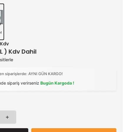
el
+ Kdv
TL ) Kdv Dahil
itlerle
ilen siparişlerde: AYNI GÜN KARGO!
nde sipariş verirseniz
Bugün Kargoda !