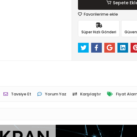
Sepete Ekl
Favorilerime ekle
Süper Hızlı Gönderi
Güvenli
Tavsiye Et
Yorum Yaz
Karşılaştır
Fiyat Alar