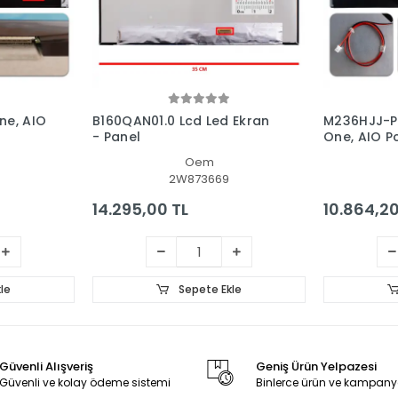
ne, AIO
B160QAN01.0 Lcd Led Ekran
M236HJJ-P0
- Panel
One, AIO P
Oem
2W873669
14.295,00 TL
10.864,20
le
Sepete Ekle
Güvenli Alışveriş
Geniş Ürün Yelpazesi
Güvenli ve kolay ödeme sistemi
Binlerce ürün ve kampany