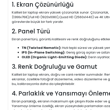
1. Ekran Çözünürlüğü
Kaliteli bir laptop ekranı yüksek çözünürlük sunar. Çözünürlük,
(1366x768),Full HD (1920x1080),Quad HD (2560x1440) ve 4K Ultr
görevlerde büyük bir fark yaratır.
2. Panel Türü
Ekran panel türü, görüntü kalitesini ve renk doğruluğunu etkiler.
TN (Twisted Nematic):
Hızlı tepki süresi ve yüksek yen
IPS (In-Plane Switching):
Geniş görüş açıları ve üstün
OLED (Organic Light-Emitting Diode):
Derin siyahlar,
3. Renk Doğruluğu ve Gamut
Kaliteli bir laptop ekranı, doğru ve canlı renkler sunmalıdır.
ekranlar, özellikle fotoğraf düzenleme, video düzenleme ve gra
bu, kalibrasyonla daha da iyileştirilebilir.
4. Parlaklık ve Yansımayı Önlem
Ekran parlaklığı, ekranın maksimum ışık çıkışını ifade eder ve g
Yansımayı önleme özelliği, ekran yüzeyindeki parlamaları aza