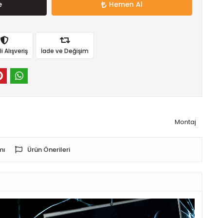
e
Hemen Al
 Alışveriş
İade ve Değişim
Montaj
mı
Ürün Önerileri