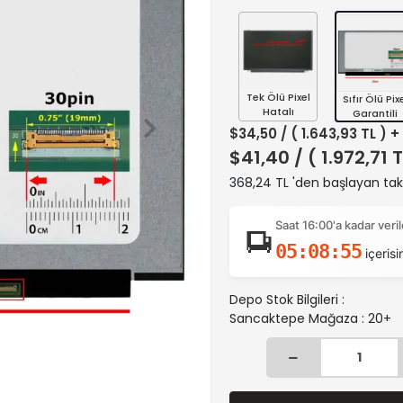
Tek Ölü Pixel
Sıfır Ölü Pix
Hatalı
Garantili
$34,50
/ ( 1.643,93 TL ) 
$41,40
/ ( 1.972,71 
368,24 TL 'den başlayan taks
Saat 16:00'a kadar ver
05:08:54
içerisi
Depo Stok Bilgileri :
Sancaktepe Mağaza : 20+