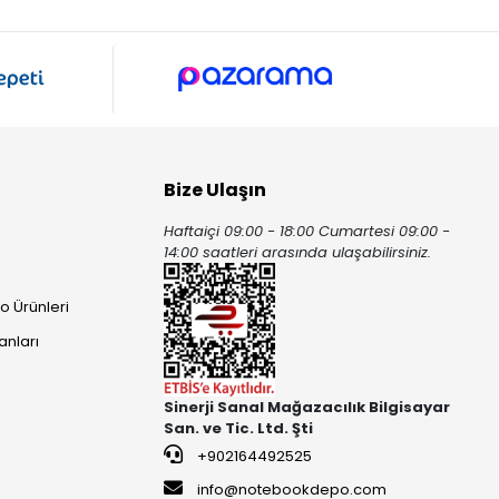
Bize Ulaşın
Haftaiçi 09:00 - 18:00 Cumartesi 09:00 -
ı
14:00 saatleri arasında ulaşabilirsiniz.
o Ürünleri
anları
Sinerji Sanal Mağazacılık Bilgisayar
San. ve Tic. Ltd. Şti
+902164492525
info@notebookdepo.com