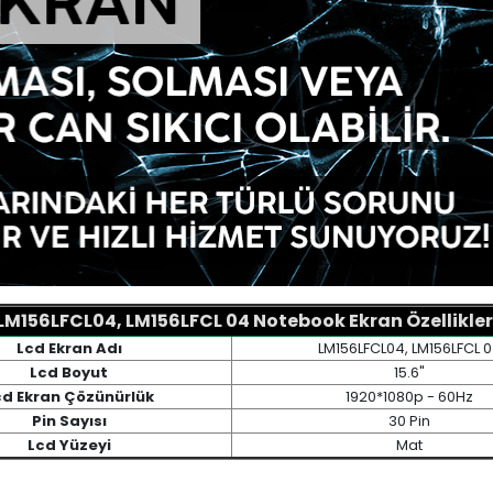
LM156LFCL04, LM156LFCL 04 Notebook Ekran Özellikler
Lcd Ekran Adı
LM156LFCL04, LM156LFCL 
Lcd Boyut
15.6"
cd Ekran Çözünürlük
1920*1080p - 60Hz
Pin Sayısı
30 Pin
Lcd Yüzeyi
Mat