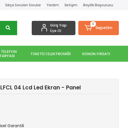
Sıkça Sorulan Sorular
Yardım
İletişim
Bayilik Başvurusu
0
Giriş Yap
Sepetim
Üye Ol
 TELEFON
TÜKETİCİ ELEKTRONİĞİ
GÜNÜN FIRSATI
TARYASI
FCL 04 Lcd Led Ekran - Panel
ixel Garantili