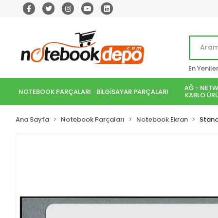
En Yenile
AĞ - NETW
NOTEBOOK PARÇALARI
BİLGİSAYAR PARÇALARI
KABLO ÜRÜ
Ana Sayfa
Notebook Parçaları
Notebook Ekran
Stand