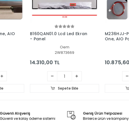
ne, AIO
B160QAN01.0 Lcd Led Ekran
M236HJJ-P0
- Panel
One, AIO P
Oem
2W873669
14.310,00 TL
10.875,60
le
Sepete Ekle
Güvenli Alışveriş
Geniş Ürün Yelpazesi
Güvenli ve kolay ödeme sistemi
Binlerce ürün ve kampany