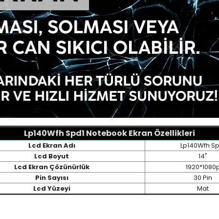
Lp140Wfh Spd1 Notebook Ekran Özellikleri
Lcd Ekran Adı
Lp140Wfh Sp
Lcd Boyut
14"
Lcd Ekran Çözünürlük
1920*1080
Pin Sayısı
30 Pin
Lcd Yüzeyi
Mat