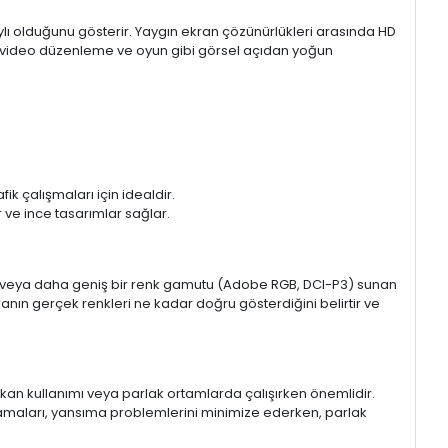
aylı olduğunu gösterir. Yaygın ekran çözünürlükleri arasında HD
mı, video düzenleme ve oyun gibi görsel açıdan yoğun
k çalışmaları için idealdir.
ir ve ince tasarımlar sağlar.
sRGB veya daha geniş bir renk gamutu (Adobe RGB, DCI-P3) sunan
anın gerçek renkleri ne kadar doğru gösterdiğini belirtir ve
 mekan kullanımı veya parlak ortamlarda çalışırken önemlidir.
lamaları, yansıma problemlerini minimize ederken, parlak