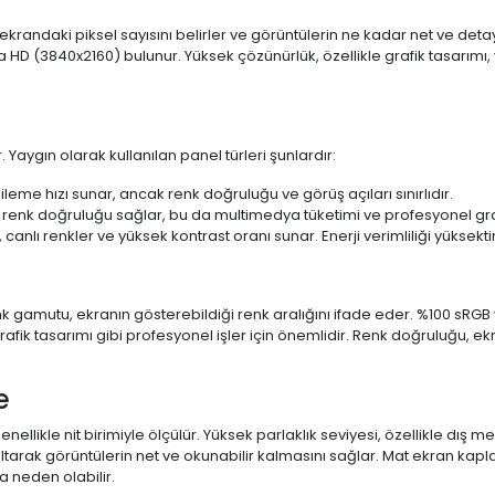
 ekrandaki piksel sayısını belirler ve görüntülerin ne kadar net ve det
a HD (3840x2160) bulunur. Yüksek çözünürlük, özellikle grafik tasarı
 Yaygın olarak kullanılan panel türleri şunlardır:
ileme hızı sunar, ancak renk doğruluğu ve görüş açıları sınırlıdır.
 renk doğruluğu sağlar, bu da multimedya tüketimi ve profesyonel grafi
 canlı renkler ve yüksek kontrast oranı sunar. Enerji verimliliği yüksekt
 Renk gamutu, ekranın gösterebildiği renk aralığını ifade eder. %100 
fik tasarımı gibi profesyonel işler için önemlidir. Renk doğruluğu, ekr
e
enellikle nit birimiyle ölçülür. Yüksek parlaklık seviyesi, özellikle dış
ltarak görüntülerin net ve okunabilir kalmasını sağlar. Mat ekran kap
 neden olabilir.