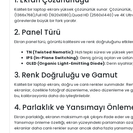
Kaliteli bir laptop ekranı yüksek çözünürlük sunar. Çözünürlük,
(1366x768),Full HD (1920x1080),Quad HD (2560x1440) ve 4K Ultr
görevlerde büyük bir fark yaratır.
2. Panel Türü
Ekran panel türü, görüntü kalitesini ve renk doğruluğunu etkiler.
TN (Twisted Nematic):
Hızlı tepki süresi ve yüksek yen
IPS (In-Plane Switching):
Geniş görüş açıları ve üstün
OLED (Organic Light-Emitting Diode):
Derin siyahlar,
3. Renk Doğruluğu ve Gamut
Kaliteli bir laptop ekranı, doğru ve canlı renkler sunmalıdır.
ekranlar, özellikle fotoğraf düzenleme, video düzenleme ve gra
bu, kalibrasyonla daha da iyileştirilebilir.
4. Parlaklık ve Yansımayı Önlem
Ekran parlaklığı, ekranın maksimum ışık çıkışını ifade eder ve g
Yansımayı önleme özelliği, ekran yüzeyindeki parlamaları aza
ekranlar daha canlı renkler sunar ancak daha fazla yansımaya