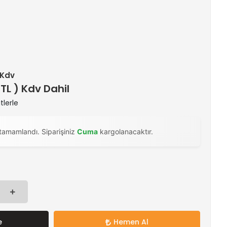
+ Kdv
 TL ) Kdv Dahil
tlerle
tamamlandı. Siparişiniz
Cuma
kargolanacaktır.
e
Hemen Al