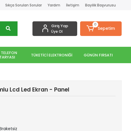
Sıkça Sorulan Sorular
Yardım
İletişim
Bayilik Başvurusu
0
Giriş Yap
Sepetim
Üye Ol
 TELEFON
TÜKETİCİ ELEKTRONİĞİ
GÜNÜN FIRSATI
TARYASI
lu Lcd Led Ekran - Panel
 Braketsiz