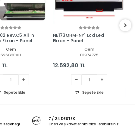
2 Rev.C5 All in
NE173QHM-NY1 Lcd Led
A
c Ekran - Panel
Ekran - Panel
-
Oem
Oem
526G2PVH
F39747Z5
 TL
12.592,80 TL
1
Sepete Ekle
Sepete Ekle
7 / 24 DESTEK
a seçeneği
Öneri ve şikayetlerinizi bize iletebilirsiniz.