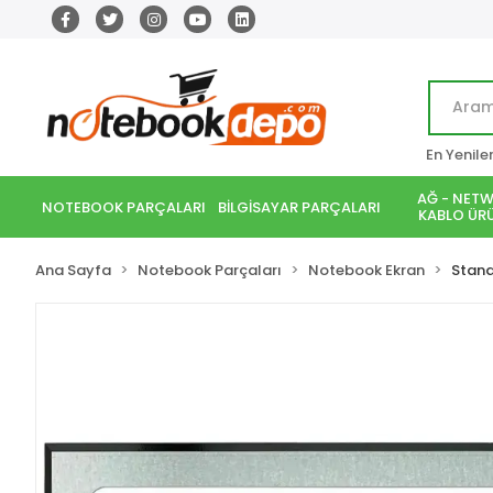
En Yenile
AĞ - NETW
NOTEBOOK PARÇALARI
BİLGİSAYAR PARÇALARI
KABLO ÜRÜ
Ana Sayfa
Notebook Parçaları
Notebook Ekran
Stand