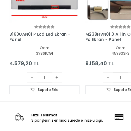
B160UAN01.P Lcd Led Ekran -
M238HVN01.0 All in O
Panel
Pc Ekran - Panel
Oem
Oem
3Y86ICG1
45Y933F3
4.579,20 TL
9.158,40 TL
Sepete Ekle
Sepete Ek
Hızlı Teslimat
Siparişleriniz en kısa sürede elinize ulaşır.