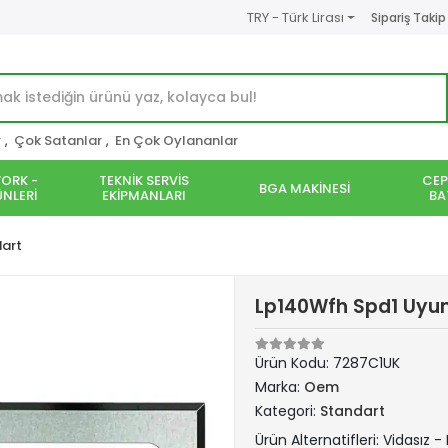
TRY - Türk Lirası
Sipariş Takip
r
,
Çok Satanlar
,
En Çok Oylananlar
ORK -
TEKNİK SERVİS
CEP
BGA MAKİNESİ
NLERİ
EKİPMANLARI
BA
art
Lp140Wfh Spd1 Uyum
Ürün Kodu:
7287C1UK
Marka:
Oem
Kategori:
Standart
Ürün Alternatifleri: Vidasız -