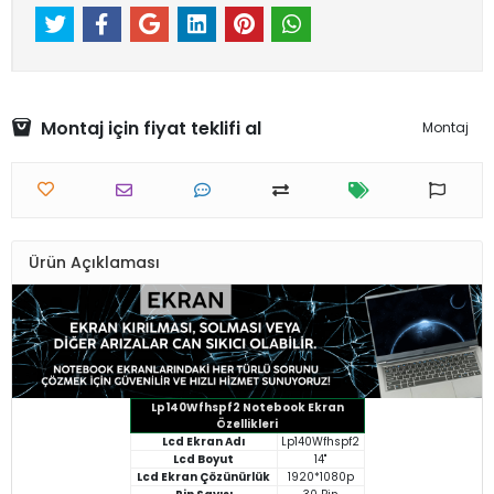
Montaj için fiyat teklifi al
Montaj
Ürün Açıklaması
Lp140Wfhspf2 Notebook Ekran
Özellikleri
Lcd Ekran Adı
Lp140Wfhspf2
Lcd Boyut
14"
Lcd Ekran Çözünürlük
1920*1080p