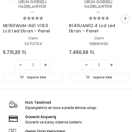
NE160WUM-NX1 V18.0
B140UAN02.4 Lcd Led
Lcd Led Ekran - Panel
Ekran - Panel
Oem
Oem
SX712T54
58B8Y83D
5.731,20 TL
7.450,56 TL
Sepete Ekle
Sepete Ekle
Hızlı Teslimat
Siparişleriniz en kısa sürede elinize ulaşır.
Güvenli Alışveriş
Güvenli ve kolay ödeme sistemi
Geniş Ürün Yelpazesi