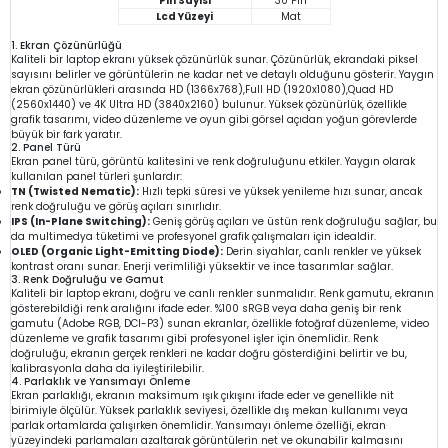
Pin Sayısı
30 Pin
Lcd Yüzeyi
Mat
1. Ekran Çözünürlüğü
Kaliteli bir laptop ekranı yüksek çözünürlük sunar. Çözünürlük, ekrandaki piksel
sayısını belirler ve görüntülerin ne kadar net ve detaylı olduğunu gösterir. Yaygın
ekran çözünürlükleri arasında HD (1366x768),Full HD (1920x1080),Quad HD
(2560x1440) ve 4K Ultra HD (3840x2160) bulunur. Yüksek çözünürlük, özellikle
grafik tasarımı, video düzenleme ve oyun gibi görsel açıdan yoğun görevlerde
büyük bir fark yaratır.
2. Panel Türü
Ekran panel türü, görüntü kalitesini ve renk doğruluğunu etkiler. Yaygın olarak
kullanılan panel türleri şunlardır:
TN (Twisted Nematic):
Hızlı tepki süresi ve yüksek yenileme hızı sunar, ancak
renk doğruluğu ve görüş açıları sınırlıdır.
IPS (In-Plane Switching):
Geniş görüş açıları ve üstün renk doğruluğu sağlar, bu
da multimedya tüketimi ve profesyonel grafik çalışmaları için idealdir.
OLED (Organic Light-Emitting Diode):
Derin siyahlar, canlı renkler ve yüksek
kontrast oranı sunar. Enerji verimliliği yüksektir ve ince tasarımlar sağlar.
3. Renk Doğruluğu ve Gamut
Kaliteli bir laptop ekranı, doğru ve canlı renkler sunmalıdır. Renk gamutu, ekranın
gösterebildiği renk aralığını ifade eder. %100 sRGB veya daha geniş bir renk
gamutu (Adobe RGB, DCI-P3) sunan ekranlar, özellikle fotoğraf düzenleme, video
düzenleme ve grafik tasarımı gibi profesyonel işler için önemlidir. Renk
doğruluğu, ekranın gerçek renkleri ne kadar doğru gösterdiğini belirtir ve bu,
kalibrasyonla daha da iyileştirilebilir.
4. Parlaklık ve Yansımayı Önleme
Ekran parlaklığı, ekranın maksimum ışık çıkışını ifade eder ve genellikle nit
birimiyle ölçülür. Yüksek parlaklık seviyesi, özellikle dış mekan kullanımı veya
parlak ortamlarda çalışırken önemlidir. Yansımayı önleme özelliği, ekran
yüzeyindeki parlamaları azaltarak görüntülerin net ve okunabilir kalmasını