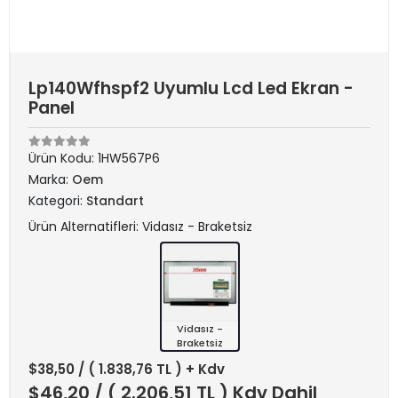
Lp140Wfhspf2 Uyumlu Lcd Led Ekran -
Panel
Ürün Kodu:
1HW567P6
Marka:
Oem
Kategori:
Standart
Ürün Alternatifleri: Vidasız - Braketsiz
Vidasız -
Braketsiz
$38,50
/ ( 1.838,76 TL ) + Kdv
$46,20
/ ( 2.206,51 TL ) Kdv Dahil