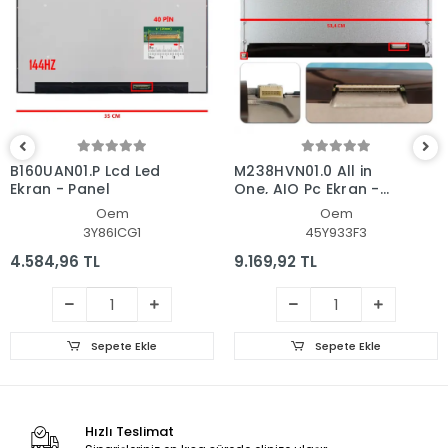
B160UAN01.P Lcd Led
M238HVN01.0 All in
Ekran - Panel
One, AIO Pc Ekran -
Panel
Oem
Oem
3Y86ICG1
45Y933F3
4.584,96 TL
9.169,92 TL
Sepete Ekle
Sepete Ekle
Hızlı Teslimat