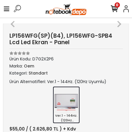
0
LP156WFG(SP)(B4), LP156WFG-SPB4
Lcd Led Ekran - Panel
Ürün Kodu:
D7G2X2P6
Marka:
Oem
Kategori:
Standart
Ürün Alternatifleri: Ver.1 - 144Hz. (120Hz Uyumlu)
Ver.1 - 144Hz.
(120Hz
Uyumlu)
$55,00
/ ( 2.626,80 TL ) + Kdv