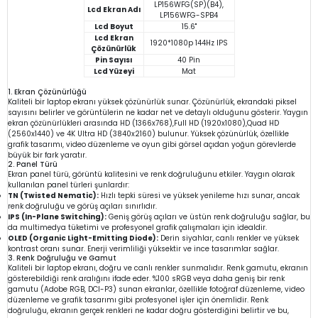
LP156WFG(SP)(B4),
Lcd Ekran Adı
LP156WFG-SPB4
Lcd Boyut
15.6"
Lcd Ekran
1920*1080p 144Hz IPS
Çözünürlük
Pin Sayısı
40 Pin
Lcd Yüzeyi
Mat
1. Ekran Çözünürlüğü
Kaliteli bir laptop ekranı yüksek çözünürlük sunar. Çözünürlük, ekrandaki piksel
sayısını belirler ve görüntülerin ne kadar net ve detaylı olduğunu gösterir. Yaygın
ekran çözünürlükleri arasında HD (1366x768),Full HD (1920x1080),Quad HD
(2560x1440) ve 4K Ultra HD (3840x2160) bulunur. Yüksek çözünürlük, özellikle
grafik tasarımı, video düzenleme ve oyun gibi görsel açıdan yoğun görevlerde
büyük bir fark yaratır.
2. Panel Türü
Ekran panel türü, görüntü kalitesini ve renk doğruluğunu etkiler. Yaygın olarak
kullanılan panel türleri şunlardır:
TN (Twisted Nematic):
Hızlı tepki süresi ve yüksek yenileme hızı sunar, ancak
renk doğruluğu ve görüş açıları sınırlıdır.
IPS (In-Plane Switching):
Geniş görüş açıları ve üstün renk doğruluğu sağlar, bu
da multimedya tüketimi ve profesyonel grafik çalışmaları için idealdir.
OLED (Organic Light-Emitting Diode):
Derin siyahlar, canlı renkler ve yüksek
kontrast oranı sunar. Enerji verimliliği yüksektir ve ince tasarımlar sağlar.
3. Renk Doğruluğu ve Gamut
Kaliteli bir laptop ekranı, doğru ve canlı renkler sunmalıdır. Renk gamutu, ekranın
gösterebildiği renk aralığını ifade eder. %100 sRGB veya daha geniş bir renk
gamutu (Adobe RGB, DCI-P3) sunan ekranlar, özellikle fotoğraf düzenleme, video
düzenleme ve grafik tasarımı gibi profesyonel işler için önemlidir. Renk
doğruluğu, ekranın gerçek renkleri ne kadar doğru gösterdiğini belirtir ve bu,