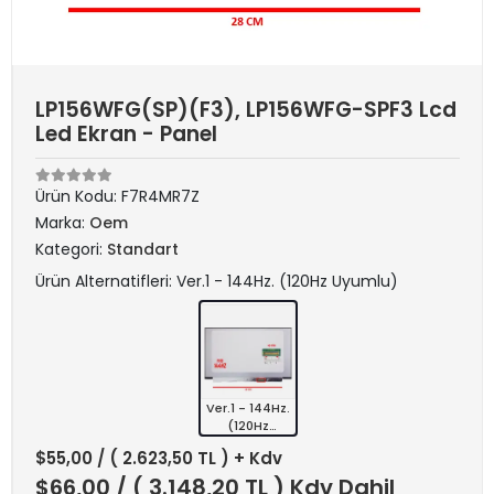
LP156WFG(SP)(F3), LP156WFG-SPF3 Lcd
Led Ekran - Panel
Ürün Kodu:
F7R4MR7Z
Marka:
Oem
Kategori:
Standart
Ürün Alternatifleri: Ver.1 - 144Hz. (120Hz Uyumlu)
Ver.1 - 144Hz.
(120Hz
Uyumlu)
$55,00
/ ( 2.623,50 TL ) + Kdv
$66,00
/ ( 3.148,20 TL ) Kdv Dahil