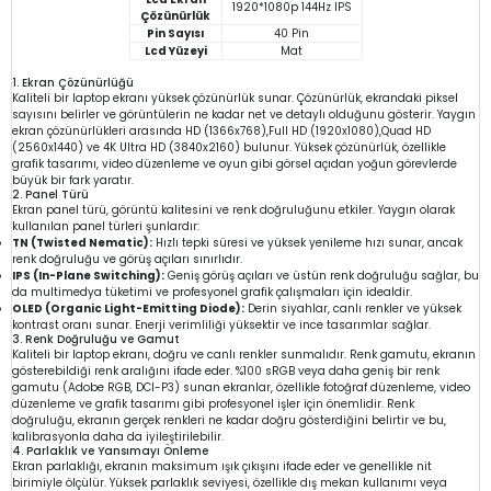
1920*1080p 144Hz IPS
Çözünürlük
Pin Sayısı
40 Pin
Lcd Yüzeyi
Mat
1. Ekran Çözünürlüğü
Kaliteli bir laptop ekranı yüksek çözünürlük sunar. Çözünürlük, ekrandaki piksel
sayısını belirler ve görüntülerin ne kadar net ve detaylı olduğunu gösterir. Yaygın
ekran çözünürlükleri arasında HD (1366x768),Full HD (1920x1080),Quad HD
(2560x1440) ve 4K Ultra HD (3840x2160) bulunur. Yüksek çözünürlük, özellikle
grafik tasarımı, video düzenleme ve oyun gibi görsel açıdan yoğun görevlerde
büyük bir fark yaratır.
2. Panel Türü
Ekran panel türü, görüntü kalitesini ve renk doğruluğunu etkiler. Yaygın olarak
kullanılan panel türleri şunlardır:
TN (Twisted Nematic):
Hızlı tepki süresi ve yüksek yenileme hızı sunar, ancak
renk doğruluğu ve görüş açıları sınırlıdır.
IPS (In-Plane Switching):
Geniş görüş açıları ve üstün renk doğruluğu sağlar, bu
da multimedya tüketimi ve profesyonel grafik çalışmaları için idealdir.
OLED (Organic Light-Emitting Diode):
Derin siyahlar, canlı renkler ve yüksek
kontrast oranı sunar. Enerji verimliliği yüksektir ve ince tasarımlar sağlar.
3. Renk Doğruluğu ve Gamut
Kaliteli bir laptop ekranı, doğru ve canlı renkler sunmalıdır. Renk gamutu, ekranın
gösterebildiği renk aralığını ifade eder. %100 sRGB veya daha geniş bir renk
gamutu (Adobe RGB, DCI-P3) sunan ekranlar, özellikle fotoğraf düzenleme, video
düzenleme ve grafik tasarımı gibi profesyonel işler için önemlidir. Renk
doğruluğu, ekranın gerçek renkleri ne kadar doğru gösterdiğini belirtir ve bu,
kalibrasyonla daha da iyileştirilebilir.
4. Parlaklık ve Yansımayı Önleme
Ekran parlaklığı, ekranın maksimum ışık çıkışını ifade eder ve genellikle nit
birimiyle ölçülür. Yüksek parlaklık seviyesi, özellikle dış mekan kullanımı veya