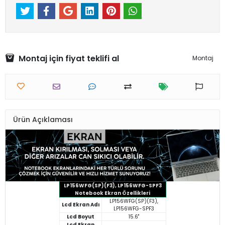
Montaj için fiyat teklifi al
Montaj
Ürün Açıklaması
LP156WFG(SP)(F3), LP156WFG-SPF3
Notebook Ekran Özellikleri
LP156WFG(SP)(F3),
Lcd Ekran Adı
LP156WFG-SPF3
Lcd Boyut
15.6"
Lcd Ekran