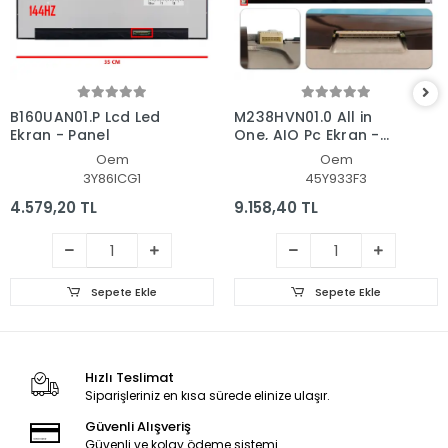
B160UAN01.P Lcd Led
M238HVN01.0 All in
Ekran - Panel
One, AIO Pc Ekran -
Panel
Oem
Oem
3Y86ICG1
45Y933F3
4.579,20 TL
9.158,40 TL
Sepete Ekle
Sepete Ekle
Hızlı Teslimat
Siparişleriniz en kısa sürede elinize ulaşır.
Güvenli Alışveriş
Güvenli ve kolay ödeme sistemi