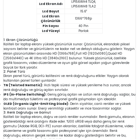
LP156WH4 TLQ4,
Lcd Ekran Adı
LP156WH8 TLA2
Lcd Boyut
15.6"
Lcd Ekran
1366*768p
Çözünürlük
Pin Sayısı
40 Pin
Lcd Yüzeyi
Parlak
1. Ekran Çözünürlüğü
Kaliteli bir laptop ekranı yüksek çözünürlük sunar. Çözünürlük, ekrandaki piksel
sayısını belirler ve görüntülerin ne kadar net ve detaylı olduğunu gösterir. Yaygın
ekran çözünürlükleri arasında HD (1366x768),Full HD (1920x1080),Quad HD
(2560x1440) ve 4K Ultra HD (3840x2160) bulunur. Yüksek çözünürlük, özellikle
grafik tasarımı, video düzenleme ve oyun gibi görsel açıdan yoğun görevlerde
büyük bir fark yaratır.
2. Panel Türü
Ekran panel türü, görüntü kalitesini ve renk doğruluğunu etkiler. Yaygın olarak
kullanılan panel türleri şunlardır:
TN (Twisted Nematic):
Hızlı tepki süresi ve yüksek yenileme hızı sunar, ancak
renk doğruluğu ve görüş açıları sınırlıdır.
IPS (In-Plane Switching):
Geniş görüş açıları ve üstün renk doğruluğu sağlar, bu
da multimedya tüketimi ve profesyonel grafik çalışmaları için idealdir.
OLED (Organic Light-Emitting Diode):
Derin siyahlar, canlı renkler ve yüksek
kontrast oranı sunar. Enerji verimliliği yüksektir ve ince tasarımlar sağlar.
3. Renk Doğruluğu ve Gamut
Kaliteli bir laptop ekranı, doğru ve canlı renkler sunmalıdır. Renk gamutu, ekranın
gösterebildiği renk aralığını ifade eder. %100 sRGB veya daha geniş bir renk
gamutu (Adobe RGB, DCI-P3) sunan ekranlar, özellikle fotoğraf düzenleme, video
düzenleme ve grafik tasarımı gibi profesyonel işler için önemlidir. Renk
doğruluğu, ekranın gerçek renkleri ne kadar doğru gösterdiğini belirtir ve bu,