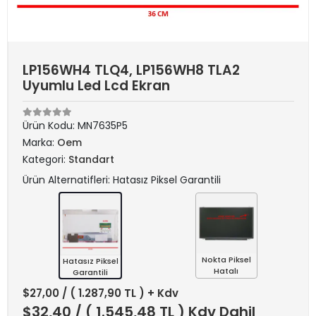
LP156WH4 TLQ4, LP156WH8 TLA2
Uyumlu Led Lcd Ekran
Ürün Kodu:
MN7635P5
Marka:
Oem
Kategori:
Standart
Ürün Alternatifleri: Hatasız Piksel Garantili
Nokta Piksel
Hatasız Piksel
Hatalı
Garantili
$27,00
/ ( 1.287,90 TL ) + Kdv
$32,40
/ ( 1.545,48 TL ) Kdv Dahil