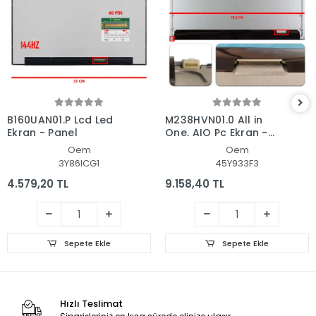
B160UAN01.P Lcd Led
M238HVN01.0 All in
Ekran - Panel
One, AIO Pc Ekran -
Panel
Oem
Oem
3Y86ICG1
45Y933F3
4.579,20 TL
9.158,40 TL
Sepete Ekle
Sepete Ekle
Hızlı Teslimat