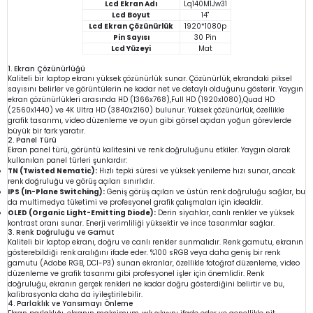
Lcd Ekran Adı
Lq140M1Jw31
Lcd Boyut
14"
Lcd Ekran Çözünürlük
1920*1080p
Pin Sayısı
30 Pin
Lcd Yüzeyi
Mat
1. Ekran Çözünürlüğü
Kaliteli bir laptop ekranı yüksek çözünürlük sunar. Çözünürlük, ekrandaki piksel
sayısını belirler ve görüntülerin ne kadar net ve detaylı olduğunu gösterir. Yaygın
ekran çözünürlükleri arasında HD (1366x768),Full HD (1920x1080),Quad HD
(2560x1440) ve 4K Ultra HD (3840x2160) bulunur. Yüksek çözünürlük, özellikle
grafik tasarımı, video düzenleme ve oyun gibi görsel açıdan yoğun görevlerde
büyük bir fark yaratır.
2. Panel Türü
Ekran panel türü, görüntü kalitesini ve renk doğruluğunu etkiler. Yaygın olarak
kullanılan panel türleri şunlardır:
TN (Twisted Nematic):
Hızlı tepki süresi ve yüksek yenileme hızı sunar, ancak
renk doğruluğu ve görüş açıları sınırlıdır.
IPS (In-Plane Switching):
Geniş görüş açıları ve üstün renk doğruluğu sağlar, bu
da multimedya tüketimi ve profesyonel grafik çalışmaları için idealdir.
OLED (Organic Light-Emitting Diode):
Derin siyahlar, canlı renkler ve yüksek
kontrast oranı sunar. Enerji verimliliği yüksektir ve ince tasarımlar sağlar.
3. Renk Doğruluğu ve Gamut
Kaliteli bir laptop ekranı, doğru ve canlı renkler sunmalıdır. Renk gamutu, ekranın
gösterebildiği renk aralığını ifade eder. %100 sRGB veya daha geniş bir renk
gamutu (Adobe RGB, DCI-P3) sunan ekranlar, özellikle fotoğraf düzenleme, video
düzenleme ve grafik tasarımı gibi profesyonel işler için önemlidir. Renk
doğruluğu, ekranın gerçek renkleri ne kadar doğru gösterdiğini belirtir ve bu,
kalibrasyonla daha da iyileştirilebilir.
4. Parlaklık ve Yansımayı Önleme