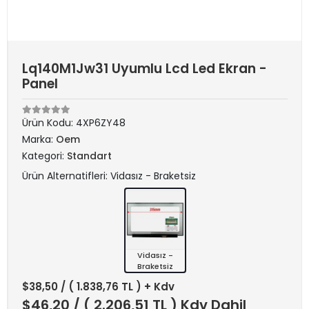
Lq140M1Jw31 Uyumlu Lcd Led Ekran -
Panel
Ürün Kodu:
4XP6ZY48
Marka:
Oem
Kategori:
Standart
Ürün Alternatifleri: Vidasız - Braketsiz
Vidasız -
Braketsiz
$38,50
/ ( 1.838,76 TL ) + Kdv
$46,20
/ ( 2.206,51 TL ) Kdv Dahil