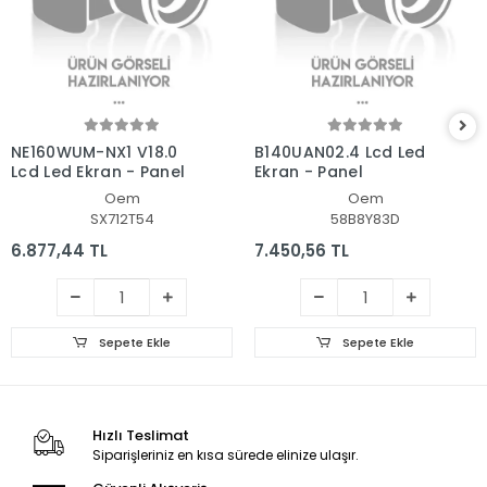
NE160WUM-NX1 V18.0
B140UAN02.4 Lcd Led
Lcd Led Ekran - Panel
Ekran - Panel
Oem
Oem
SX712T54
58B8Y83D
6.877,44 TL
7.450,56 TL
Sepete Ekle
Sepete Ekle
Hızlı Teslimat
Siparişleriniz en kısa sürede elinize ulaşır.