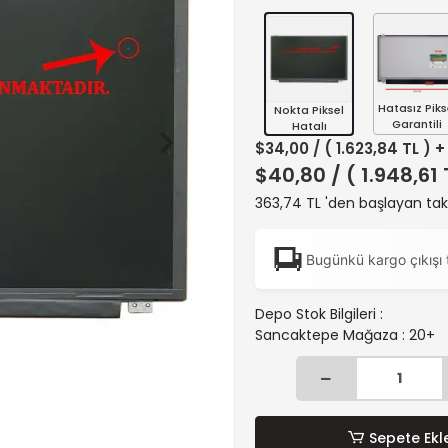
Hatasız Piks
Nokta Piksel
Garantili
Hatalı
$34,00
/ ( 1.623,84 TL ) 
$40,80
/ ( 1.948,61
363,74 TL 'den başlayan taks
Bugünkü kargo çıkışı 
Depo Stok Bilgileri :
Sancaktepe Mağaza : 20+
Sepete Ekl