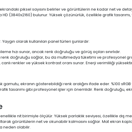
 ekrandaki piksel sayısını belirler ve görüntülerin ne kadar net ve det
a HD (3840x2160) bulunur. Yüksek çözünürlük, özellikle grafik tasarı
 Yaygın olarak kullanılan panel türleri şunlardır:
ileme hızı sunar, ancak renk doğruluğu ve görüş açıları sınırlıdır.
 renk doğruluğu sağlar, bu da multimedya tüketimi ve profesyonel grafi
 canlı renkler ve yüksek kontrast oranı sunar. Enerji verimliliği yüksekt
 Renk gamutu, ekranın gösterebildiği renk aralığını ifade eder. %100 
fik tasarımı gibi profesyonel işler için önemlidir. Renk doğruluğu, ekr
e
enellikle nit birimiyle ölçülür. Yüksek parlaklık seviyesi, özellikle dış
ltarak görüntülerin net ve okunabilir kalmasını sağlar. Mat ekran kap
 neden olabilir.