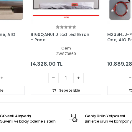
ne, AIO
B160QAN01.0 Lcd Led Ekran
M236HJJ-P0
- Panel
One, AIO P
Oem
2W873669
14.328,00 TL
10.889,28
le
Sepete Ekle
Güvenli Alışveriş
Geniş Ürün Yelpazesi
Güvenli ve kolay ödeme sistemi
Binlerce ürün ve kampany