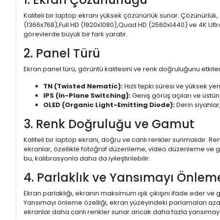
Kaliteli bir laptop ekranı yüksek çözünürlük sunar. Çözünürlük,
(1366x768),Full HD (1920x1080),Quad HD (2560x1440) ve 4K Ultr
görevlerde büyük bir fark yaratır.
2. Panel Türü
Ekran panel türü, görüntü kalitesini ve renk doğruluğunu etkiler.
TN (Twisted Nematic):
Hızlı tepki süresi ve yüksek yen
IPS (In-Plane Switching):
Geniş görüş açıları ve üstün
OLED (Organic Light-Emitting Diode):
Derin siyahlar,
3. Renk Doğruluğu ve Gamut
Kaliteli bir laptop ekranı, doğru ve canlı renkler sunmalıdır.
ekranlar, özellikle fotoğraf düzenleme, video düzenleme ve gra
bu, kalibrasyonla daha da iyileştirilebilir.
4. Parlaklık ve Yansımayı Önlem
Ekran parlaklığı, ekranın maksimum ışık çıkışını ifade eder ve g
Yansımayı önleme özelliği, ekran yüzeyindeki parlamaları aza
ekranlar daha canlı renkler sunar ancak daha fazla yansımaya