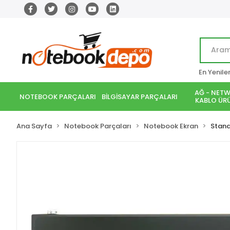
En Yenile
AĞ - NETW
NOTEBOOK PARÇALARI
BİLGİSAYAR PARÇALARI
KABLO ÜRÜ
Ana Sayfa
Notebook Parçaları
Notebook Ekran
Stand