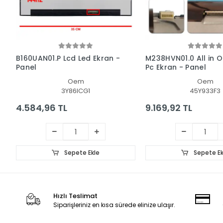
B160UAN01.P Lcd Led Ekran -
M238HVN01.0 All in O
Panel
Pc Ekran - Panel
Oem
Oem
3Y86ICG1
45Y933F3
4.584,96 TL
9.169,92 TL
Sepete Ekle
Sepete Ek
Hızlı Teslimat
Siparişleriniz en kısa sürede elinize ulaşır.