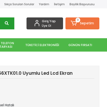
Sıkça Sorulan Sorular
Yardım
İletişim
Bayilik Başvurusu
0
Giriş Yap
Sepetim
Üye Ol
 TELEFON
TÜKETİCİ ELEKTRONİĞİ
GÜNÜN FIRSATI
TARYASI
56XTK01.0 Uyumlu Led Lcd Ekran
sel Hatalı