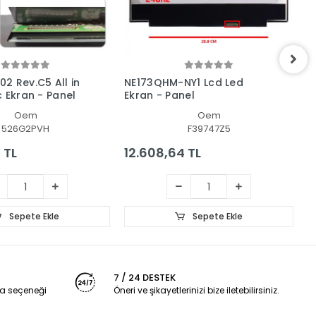
2 Rev.C5 All in
NE173QHM-NY1 Lcd Led
A
c Ekran - Panel
Ekran - Panel
-
Oem
Oem
526G2PVH
F39747Z5
 TL
12.608,64 TL
1
Sepete Ekle
Sepete Ekle
7 / 24 DESTEK
a seçeneği
Öneri ve şikayetlerinizi bize iletebilirsiniz.