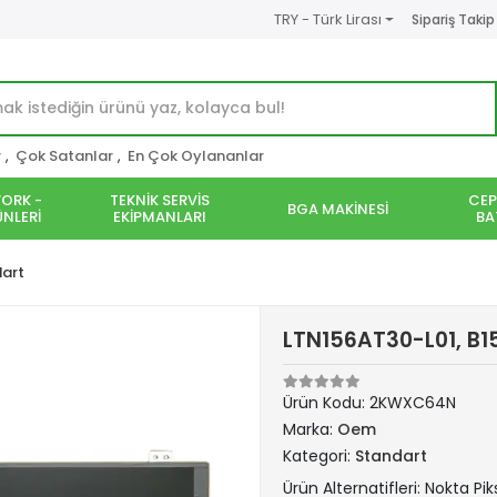
TRY - Türk Lirası
Sipariş Takip
r
,
Çok Satanlar
,
En Çok Oylananlar
ORK -
TEKNİK SERVİS
CEP
BGA MAKİNESİ
NLERİ
EKİPMANLARI
BA
art
LTN156AT30-L01, B1
Ürün Kodu:
2KWXC64N
Marka:
Oem
Kategori:
Standart
Ürün Alternatifleri: Nokta Pik