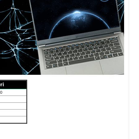
ri
.0