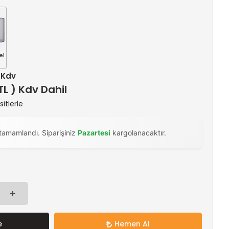
el
+ Kdv
 TL ) Kdv Dahil
itlerle
tamamlandı. Siparişiniz
Pazartesi
kargolanacaktır.
e
Hemen Al