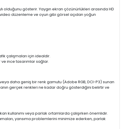
aylı olduğunu gösterir. Yaygın ekran çözünürlükleri arasında HD
mı, video düzenleme ve oyun gibi görsel açıdan yoğun
k çalışmaları için idealdir.
ir ve ince tasarımlar sağlar.
sRGB veya daha geniş bir renk gamutu (Adobe RGB, DCI-P3) sunan
anın gerçek renkleri ne kadar doğru gösterdiğini belirtir ve
 mekan kullanımı veya parlak ortamlarda çalışırken önemlidir.
lamaları, yansıma problemlerini minimize ederken, parlak