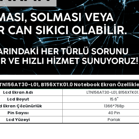
TN156AT30-L01, B156XTK01.0 Notebook Ekran Özellikle
Lcd Ekran Adı
LTN156AT30-L01, B156XTK01
Lcd Boyut
15.6"
d Ekran Çözünürlük
1366*768p
Pin Sayısı
40 Pin
Lcd Yüzeyi
Parlak