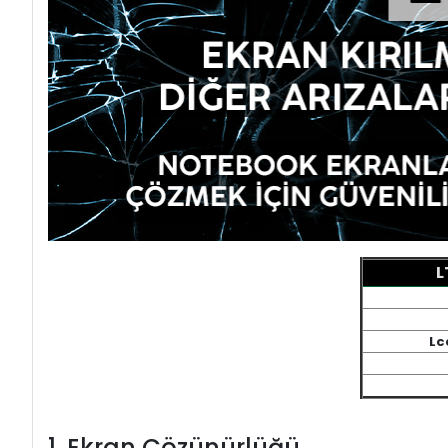
L
Lc
1. Ekran Çözünürlüğü