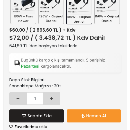
180W - Pars
120W - Orijinal
150W - Orijinal
180W - Orijinal
Power
Üretici
Üretici
Üretici
$60,00
/ ( 2.865,60 TL ) + Kdv
$72,00
/ ( 3.438,72 TL ) Kdv Dahil
641,89 TL 'den başlayan taksitlerle
Bugünkü kargo çıkışı tamamlandı. Siparişiniz
Pazartesi
kargolanacaktır.
Depo Stok Bilgileri :
Sancaktepe Mağaza : 20+
Sepete Ekle
Hemen Al
Favorilerime ekle