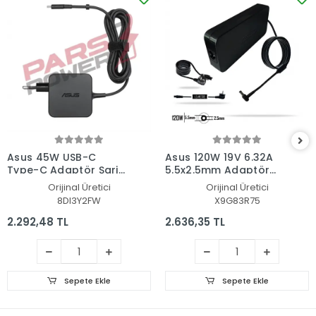
Asus 45W USB-C
Asus 120W 19V 6.32A
Type-C Adaptör Şarj
5.5x2.5mm Adaptör
Aleti-Cihazı
Şarj Aleti-Cihazı
Orijinal Üretici
Orijinal Üretici
8DI3Y2FW
X9G83R75
2.292,48 TL
2.636,35 TL
Sepete Ekle
Sepete Ekle