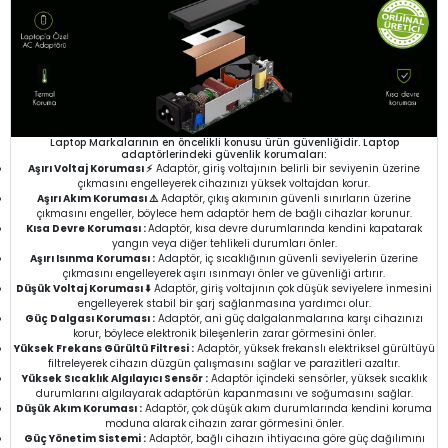
Laptop Markalarının en öncelikli konusu ürün güvenliğidir. Laptop
adaptörlerindeki güvenlik korumaları:
Aşırı Voltaj Koruması ⚡
Adaptör, giriş voltajının belirli bir seviyenin üzerine
çıkmasını engelleyerek cihazınızı yüksek voltajdan korur.
Aşırı Akım Koruması ⚠️
Adaptör, çıkış akımının güvenli sınırların üzerine
çıkmasını engeller, böylece hem adaptör hem de bağlı cihazlar korunur.
Kısa Devre Koruması :
Adaptör, kısa devre durumlarında kendini kapatarak
yangın veya diğer tehlikeli durumları önler.
Aşırı Isınma Koruması :
Adaptör, iç sıcaklığının güvenli seviyelerin üzerine
çıkmasını engelleyerek aşırı ısınmayı önler ve güvenliği artırır.
Düşük Voltaj Koruması ⬇️
Adaptör, giriş voltajının çok düşük seviyelere inmesini
engelleyerek stabil bir şarj sağlanmasına yardımcı olur.
Güç Dalgası Koruması :
Adaptör, ani güç dalgalanmalarına karşı cihazınızı
korur, böylece elektronik bileşenlerin zarar görmesini önler.
Yüksek Frekans Gürültü Filtresi :
Adaptör, yüksek frekanslı elektriksel gürültüyü
filtreleyerek cihazın düzgün çalışmasını sağlar ve parazitleri azaltır.
Yüksek Sıcaklık Algılayıcı Sensör :
Adaptör içindeki sensörler, yüksek sıcaklık
durumlarını algılayarak adaptörün kapanmasını ve soğumasını sağlar.
Düşük Akım Koruması :
Adaptör, çok düşük akım durumlarında kendini koruma
moduna alarak cihazın zarar görmesini önler.
Güç Yönetim Sistemi :
Adaptör, bağlı cihazın ihtiyacına göre güç dağılımını