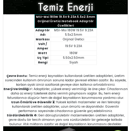
MSI-Msi 180W 19.5V 9.23A 5.5x2.5mm
Orijinal Üretici Notebook Adaptör
Özellikleri
Adaptör
MSI-Msi 180W 19.5V 9.23A
Adı
5.5x2.5mm
Markası
Orijinal Üretici
Volt /
19.5V 9.23A
Amper
Watt
180W
Uç Tipi
5.50x2.50mm
Rengi
Siyah
Çevre Dostu :
Temiz enerji kaynakları kullanılarak üretilen adaptörleri, üretim
sürecinden kullanım ömrünün sonuna kadar çevresel etkileri azaltır. Bu sayede,
karbon ayak izinizi azaltarak çevreye olan katkınızı artırabilirsiniz.
Enerji Verimliliği ⚡:
Adaptörler, yüksek enerji verimliliği ile öne çıkar. Cihazlarınızın
daha az enerji tüketerek daha verimli çalışmasını sağlar. Bu, hem enerji
faturalarınızı düşürür hem de doğal kaynakların korunmasına yardımcı olur.
Uzun Ömürlü ve Güvenilir ⏳:
Yüksek kaliteli malzemeler ve ileri teknoloji
kullanılarak üretilen adaptörler, uzun ömürlü ve dayanıklıdır. Güvenilir
performansı sayesinde cihazlarınızı güvenle şarj edebilirsiniz.
Sürdürülebilirlik ♻️:
Geri dönüştürülebilir malzemelerden üretilen adaptörler,
çevre dostu bir tercih olmanın yanı sıra sürdürülebilir bir geleceğe katkıda
bulunur. Atık miktarını azaltır ve doğal kaynakların korunmasını destekler.