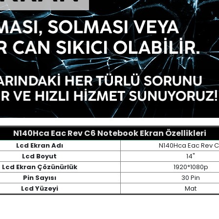
N140Hca Eac Rev C6 Notebook Ekran Özellikleri
Lcd Ekran Adı
N140Hca Eac Rev 
Lcd Boyut
14"
Lcd Ekran Çözünürlük
1920*1080p
Pin Sayısı
30 Pin
Lcd Yüzeyi
Mat