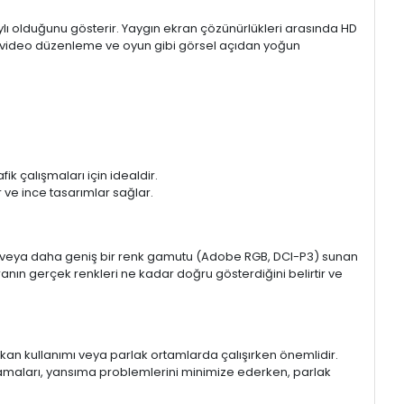
aylı olduğunu gösterir. Yaygın ekran çözünürlükleri arasında HD
mı, video düzenleme ve oyun gibi görsel açıdan yoğun
k çalışmaları için idealdir.
ir ve ince tasarımlar sağlar.
sRGB veya daha geniş bir renk gamutu (Adobe RGB, DCI-P3) sunan
anın gerçek renkleri ne kadar doğru gösterdiğini belirtir ve
 mekan kullanımı veya parlak ortamlarda çalışırken önemlidir.
lamaları, yansıma problemlerini minimize ederken, parlak