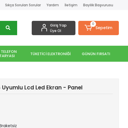
Sıkça Sorulan Sorular
Yardım
İletişim
Bayilik Başvurusu
0
Giriş Yap
Sepetim
Üye Ol
 TELEFON
TÜKETİCİ ELEKTRONİĞİ
GÜNÜN FIRSATI
TARYASI
 Uyumlu Lcd Led Ekran - Panel
 Braketsiz