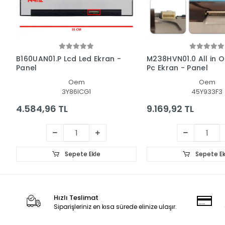
B160UAN01.P Lcd Led Ekran -
M238HVN01.0 All in O
Panel
Pc Ekran - Panel
Oem
Oem
3Y86ICG1
45Y933F3
4.584,96 TL
9.169,92 TL
Sepete Ekle
Sepete Ek
Hızlı Teslimat
Siparişleriniz en kısa sürede elinize ulaşır.