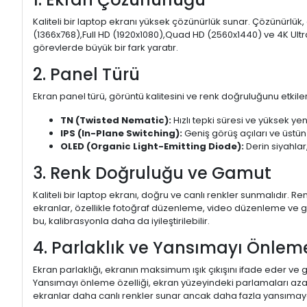
Kaliteli bir laptop ekranı yüksek çözünürlük sunar. Çözünürlük,
(1366x768),Full HD (1920x1080),Quad HD (2560x1440) ve 4K Ultr
görevlerde büyük bir fark yaratır.
2. Panel Türü
Ekran panel türü, görüntü kalitesini ve renk doğruluğunu etkiler.
TN (Twisted Nematic):
Hızlı tepki süresi ve yüksek yen
IPS (In-Plane Switching):
Geniş görüş açıları ve üstün
OLED (Organic Light-Emitting Diode):
Derin siyahlar,
3. Renk Doğruluğu ve Gamut
Kaliteli bir laptop ekranı, doğru ve canlı renkler sunmalıdır.
ekranlar, özellikle fotoğraf düzenleme, video düzenleme ve gra
bu, kalibrasyonla daha da iyileştirilebilir.
4. Parlaklık ve Yansımayı Önlem
Ekran parlaklığı, ekranın maksimum ışık çıkışını ifade eder ve g
Yansımayı önleme özelliği, ekran yüzeyindeki parlamaları aza
ekranlar daha canlı renkler sunar ancak daha fazla yansımaya