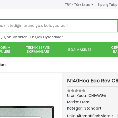
TRY - Türk Lirası
Sipariş Takip
r
,
Çok Satanlar
,
En Çok Oylananlar
ORK -
TEKNİK SERVİS
CEP
BGA MAKİNESİ
NLERİ
EKİPMANLARI
BA
art
N140Hca Eac Rev C6
Ürün Kodu:
ICH1VWG5
Marka:
Oem
Kategori:
Standart
Ürün Alternatifleri: Vidasız -