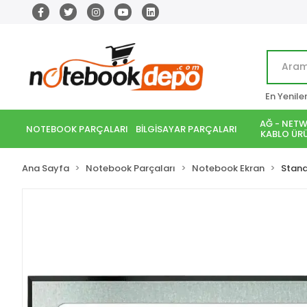
En Yenile
AĞ - NETW
NOTEBOOK PARÇALARI
BİLGİSAYAR PARÇALARI
KABLO ÜRÜ
Ana Sayfa
Notebook Parçaları
Notebook Ekran
Stand