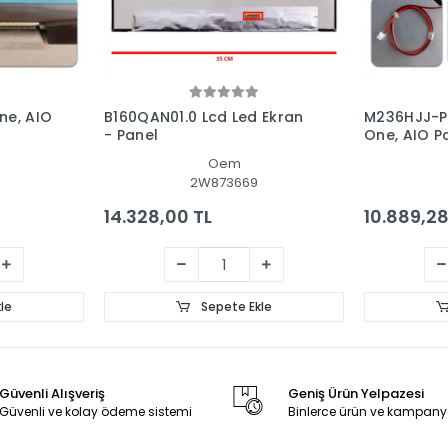
ne, AIO
B160QAN01.0 Lcd Led Ekran
M236HJJ-P0
- Panel
One, AIO P
Oem
2W873669
14.328,00 TL
10.889,28
le
Sepete Ekle
Güvenli Alışveriş
Geniş Ürün Yelpazesi
Güvenli ve kolay ödeme sistemi
Binlerce ürün ve kampany