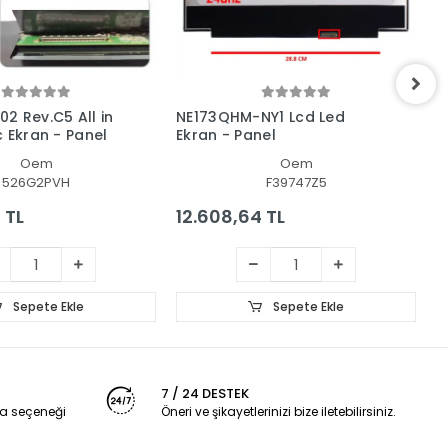
2 Rev.C5 All in
NE173QHM-NY1 Lcd Led
A
c Ekran - Panel
Ekran - Panel
-
Oem
Oem
526G2PVH
F39747Z5
 TL
12.608,64 TL
1
Sepete Ekle
Sepete Ekle
7 / 24 DESTEK
a seçeneği
Öneri ve şikayetlerinizi bize iletebilirsiniz.