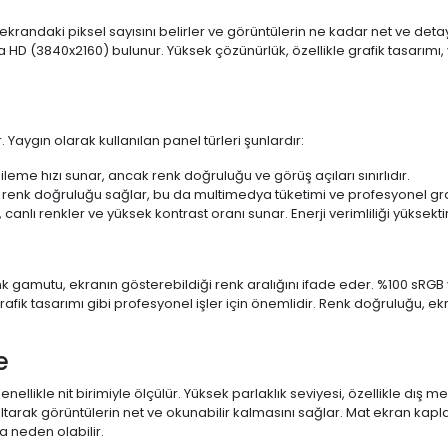
 ekrandaki piksel sayısını belirler ve görüntülerin ne kadar net ve det
a HD (3840x2160) bulunur. Yüksek çözünürlük, özellikle grafik tasarı
 Yaygın olarak kullanılan panel türleri şunlardır:
ileme hızı sunar, ancak renk doğruluğu ve görüş açıları sınırlıdır.
 renk doğruluğu sağlar, bu da multimedya tüketimi ve profesyonel grafi
 canlı renkler ve yüksek kontrast oranı sunar. Enerji verimliliği yüksekt
 Renk gamutu, ekranın gösterebildiği renk aralığını ifade eder. %100 
fik tasarımı gibi profesyonel işler için önemlidir. Renk doğruluğu, ekr
e
enellikle nit birimiyle ölçülür. Yüksek parlaklık seviyesi, özellikle dış
ltarak görüntülerin net ve okunabilir kalmasını sağlar. Mat ekran kap
 neden olabilir.