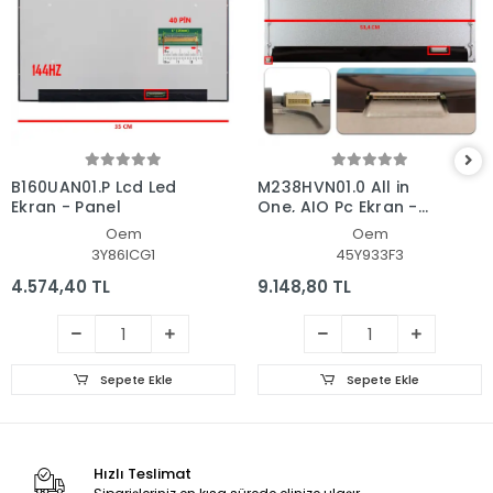
B160UAN01.P Lcd Led
M238HVN01.0 All in
Ekran - Panel
One, AIO Pc Ekran -
Panel
Oem
Oem
3Y86ICG1
45Y933F3
4.574,40 TL
9.148,80 TL
Sepete Ekle
Sepete Ekle
Hızlı Teslimat