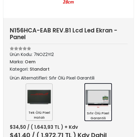
N156HCA-EAB REV.B1 Lcd Led Ekran -
Panel
Ürün Kodu:
7NOZ2YI2
Marka:
Oem
Kategori:
Standart
Ürün Alternatifleri: Sıfır Ölü Pixel Garantili
Tek Ölü Pixel
Sıfır Ölü Pixel
Hatalı
Garantili
$34,50
/ ( 1.643,93 TL ) + Kdv
$41,40
/ ( 1.972,71 TL ) Kdv Dahil