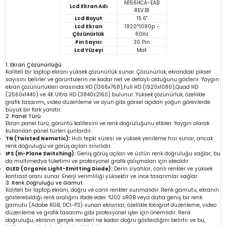
N156HCA-EAB
Lcd Ekran Adı
REV.B1
Lcd Boyut
15.6"
Lcd Ekran
1920*1080p -
Çözünürlük
60Hz
Pin Sayısı
30 Pin
Lcd Yüzeyi
Mat
1. Ekran Çözünürlüğü
Kaliteli bir laptop ekranı yüksek çözünürlük sunar. Çözünürlük, ekrandaki piksel
sayısını belirler ve görüntülerin ne kadar net ve detaylı olduğunu gösterir. Yaygın
ekran çözünürlükleri arasında HD (1366x768),Full HD (1920x1080),Quad HD
(2560x1440) ve 4K Ultra HD (3840x2160) bulunur. Yüksek çözünürlük, özellikle
grafik tasarımı, video düzenleme ve oyun gibi görsel açıdan yoğun görevlerde
büyük bir fark yaratır.
2. Panel Türü
Ekran panel türü, görüntü kalitesini ve renk doğruluğunu etkiler. Yaygın olarak
kullanılan panel türleri şunlardır:
TN (Twisted Nematic):
Hızlı tepki süresi ve yüksek yenileme hızı sunar, ancak
renk doğruluğu ve görüş açıları sınırlıdır.
IPS (In-Plane Switching):
Geniş görüş açıları ve üstün renk doğruluğu sağlar, bu
da multimedya tüketimi ve profesyonel grafik çalışmaları için idealdir.
OLED (Organic Light-Emitting Diode):
Derin siyahlar, canlı renkler ve yüksek
kontrast oranı sunar. Enerji verimliliği yüksektir ve ince tasarımlar sağlar.
3. Renk Doğruluğu ve Gamut
Kaliteli bir laptop ekranı, doğru ve canlı renkler sunmalıdır. Renk gamutu, ekranın
gösterebildiği renk aralığını ifade eder. %100 sRGB veya daha geniş bir renk
gamutu (Adobe RGB, DCI-P3) sunan ekranlar, özellikle fotoğraf düzenleme, video
düzenleme ve grafik tasarımı gibi profesyonel işler için önemlidir. Renk
doğruluğu, ekranın gerçek renkleri ne kadar doğru gösterdiğini belirtir ve bu,