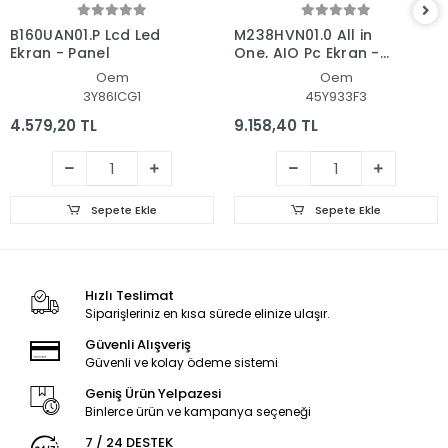
B160UAN01.P Lcd Led
M238HVN01.0 All in
Ekran - Panel
One, AIO Pc Ekran -
Panel
Oem
Oem
3Y86ICG1
45Y933F3
4.579,20 TL
9.158,40 TL
Sepete Ekle
Sepete Ekle
Hızlı Teslimat
Siparişleriniz en kısa sürede elinize ulaşır.
Güvenli Alışveriş
Güvenli ve kolay ödeme sistemi
Geniş Ürün Yelpazesi
Binlerce ürün ve kampanya seçeneği
7 / 24 DESTEK