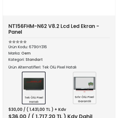
NT156FHM-N62 V8.2 Lcd Led Ekran -
Panel
Ürün Kodu:
679GY316
Marka:
Oem
Kategori:
Standart
Ürün Alternatifleri: Tek Ölü Pixel Hatalı
Sıfır Ölü Pixel
Tek Ölü Pixel
Garantili
Hatalı
$30,00
/ ( 1.431,00 TL ) + Kdv
$36,00
/ ( 1.717,20 TL ) Kdv Dahil