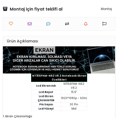
Montaj için fiyat teklifi al
Montaj
Ürün Açıklaması
NT156FHM-N62 V8.2 Notebook Ekran
Özellikleri
NT156FHM-N62
Lcd Ekran Adı
V8.2
Lcd Boyut
15.6"
Lcd Ekran
1920*1080p - 60Hz
Çözünürlük
Pin Sayısı
30 Pin
Lcd Yüzeyi
Mat
1. Ekran Çözünürlüğü