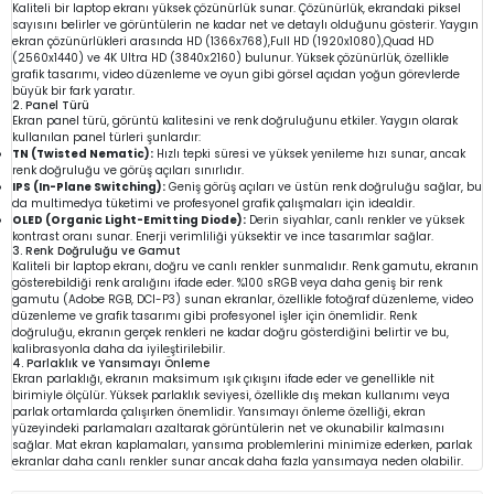
Kaliteli bir laptop ekranı yüksek çözünürlük sunar. Çözünürlük, ekrandaki piksel
sayısını belirler ve görüntülerin ne kadar net ve detaylı olduğunu gösterir. Yaygın
ekran çözünürlükleri arasında HD (1366x768),Full HD (1920x1080),Quad HD
(2560x1440) ve 4K Ultra HD (3840x2160) bulunur. Yüksek çözünürlük, özellikle
grafik tasarımı, video düzenleme ve oyun gibi görsel açıdan yoğun görevlerde
büyük bir fark yaratır.
2. Panel Türü
Ekran panel türü, görüntü kalitesini ve renk doğruluğunu etkiler. Yaygın olarak
kullanılan panel türleri şunlardır:
TN (Twisted Nematic):
Hızlı tepki süresi ve yüksek yenileme hızı sunar, ancak
renk doğruluğu ve görüş açıları sınırlıdır.
IPS (In-Plane Switching):
Geniş görüş açıları ve üstün renk doğruluğu sağlar, bu
da multimedya tüketimi ve profesyonel grafik çalışmaları için idealdir.
OLED (Organic Light-Emitting Diode):
Derin siyahlar, canlı renkler ve yüksek
kontrast oranı sunar. Enerji verimliliği yüksektir ve ince tasarımlar sağlar.
3. Renk Doğruluğu ve Gamut
Kaliteli bir laptop ekranı, doğru ve canlı renkler sunmalıdır. Renk gamutu, ekranın
gösterebildiği renk aralığını ifade eder. %100 sRGB veya daha geniş bir renk
gamutu (Adobe RGB, DCI-P3) sunan ekranlar, özellikle fotoğraf düzenleme, video
düzenleme ve grafik tasarımı gibi profesyonel işler için önemlidir. Renk
doğruluğu, ekranın gerçek renkleri ne kadar doğru gösterdiğini belirtir ve bu,
kalibrasyonla daha da iyileştirilebilir.
4. Parlaklık ve Yansımayı Önleme
Ekran parlaklığı, ekranın maksimum ışık çıkışını ifade eder ve genellikle nit
birimiyle ölçülür. Yüksek parlaklık seviyesi, özellikle dış mekan kullanımı veya
parlak ortamlarda çalışırken önemlidir. Yansımayı önleme özelliği, ekran
yüzeyindeki parlamaları azaltarak görüntülerin net ve okunabilir kalmasını
sağlar. Mat ekran kaplamaları, yansıma problemlerini minimize ederken, parlak
ekranlar daha canlı renkler sunar ancak daha fazla yansımaya neden olabilir.