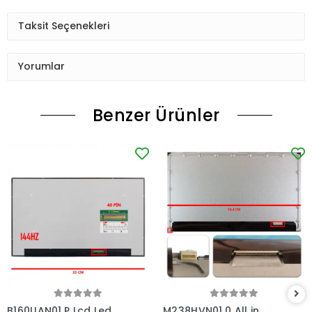
Taksit Seçenekleri
Yorumlar
Benzer Ürünler
B160UAN01.P Lcd Led
M238HVN01.0 All in