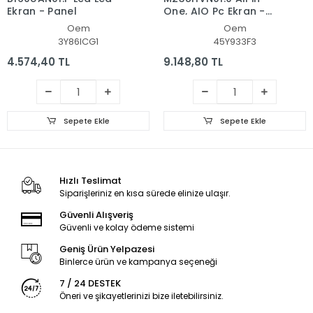
Ekran - Panel
One, AIO Pc Ekran -
Panel
Oem
Oem
3Y86ICG1
45Y933F3
4.574,40 TL
9.148,80 TL
Sepete Ekle
Sepete Ekle
Hızlı Teslimat
Siparişleriniz en kısa sürede elinize ulaşır.
Güvenli Alışveriş
Güvenli ve kolay ödeme sistemi
Geniş Ürün Yelpazesi
Binlerce ürün ve kampanya seçeneği
7 / 24 DESTEK
Öneri ve şikayetlerinizi bize iletebilirsiniz.