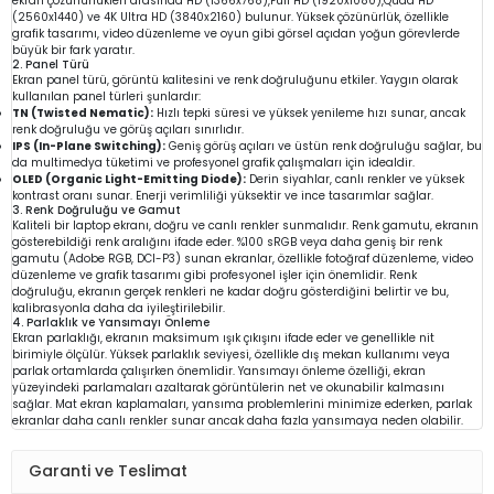
ekran çözünürlükleri arasında HD (1366x768),Full HD (1920x1080),Quad HD
(2560x1440) ve 4K Ultra HD (3840x2160) bulunur. Yüksek çözünürlük, özellikle
grafik tasarımı, video düzenleme ve oyun gibi görsel açıdan yoğun görevlerde
büyük bir fark yaratır.
2. Panel Türü
Ekran panel türü, görüntü kalitesini ve renk doğruluğunu etkiler. Yaygın olarak
kullanılan panel türleri şunlardır:
TN (Twisted Nematic):
Hızlı tepki süresi ve yüksek yenileme hızı sunar, ancak
renk doğruluğu ve görüş açıları sınırlıdır.
IPS (In-Plane Switching):
Geniş görüş açıları ve üstün renk doğruluğu sağlar, bu
da multimedya tüketimi ve profesyonel grafik çalışmaları için idealdir.
OLED (Organic Light-Emitting Diode):
Derin siyahlar, canlı renkler ve yüksek
kontrast oranı sunar. Enerji verimliliği yüksektir ve ince tasarımlar sağlar.
3. Renk Doğruluğu ve Gamut
Kaliteli bir laptop ekranı, doğru ve canlı renkler sunmalıdır. Renk gamutu, ekranın
gösterebildiği renk aralığını ifade eder. %100 sRGB veya daha geniş bir renk
gamutu (Adobe RGB, DCI-P3) sunan ekranlar, özellikle fotoğraf düzenleme, video
düzenleme ve grafik tasarımı gibi profesyonel işler için önemlidir. Renk
doğruluğu, ekranın gerçek renkleri ne kadar doğru gösterdiğini belirtir ve bu,
kalibrasyonla daha da iyileştirilebilir.
4. Parlaklık ve Yansımayı Önleme
Ekran parlaklığı, ekranın maksimum ışık çıkışını ifade eder ve genellikle nit
birimiyle ölçülür. Yüksek parlaklık seviyesi, özellikle dış mekan kullanımı veya
parlak ortamlarda çalışırken önemlidir. Yansımayı önleme özelliği, ekran
yüzeyindeki parlamaları azaltarak görüntülerin net ve okunabilir kalmasını
sağlar. Mat ekran kaplamaları, yansıma problemlerini minimize ederken, parlak
ekranlar daha canlı renkler sunar ancak daha fazla yansımaya neden olabilir.
Garanti ve Teslimat