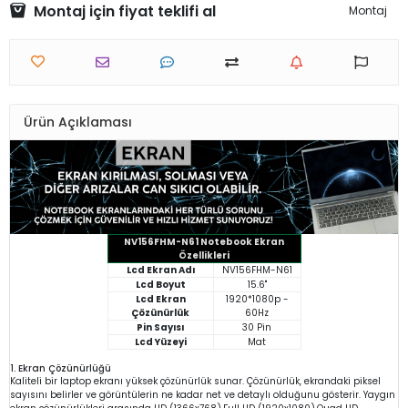
Montaj için fiyat teklifi al
Montaj
Ürün Açıklaması
NV156FHM-N61 Notebook Ekran
Özellikleri
Lcd Ekran Adı
NV156FHM-N61
Lcd Boyut
15.6"
Lcd Ekran
1920*1080p -
Çözünürlük
60Hz
Pin Sayısı
30 Pin
Lcd Yüzeyi
Mat
1. Ekran Çözünürlüğü
Kaliteli bir laptop ekranı yüksek çözünürlük sunar. Çözünürlük, ekrandaki piksel
sayısını belirler ve görüntülerin ne kadar net ve detaylı olduğunu gösterir. Yaygın