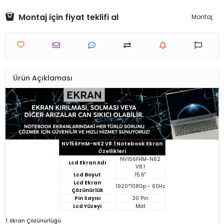
Montaj için fiyat teklifi al
Montaj
Ürün Açıklaması
NV156FHM-N62 V8.1 Notebook Ekran
Özellikleri
NV156FHM-N62
Lcd Ekran Adı
V8.1
Lcd Boyut
15.6"
Lcd Ekran
1920*1080p - 60Hz
Çözünürlük
Pin Sayısı
30 Pin
Lcd Yüzeyi
Mat
1. Ekran Çözünürlüğü