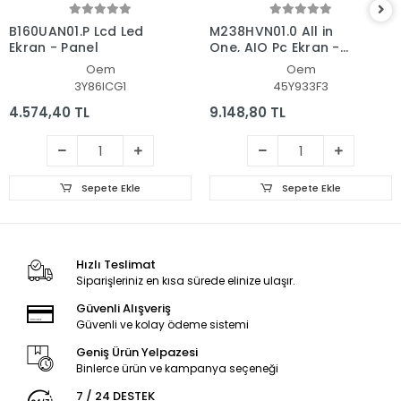
B160UAN01.P Lcd Led
M238HVN01.0 All in
Ekran - Panel
One, AIO Pc Ekran -
Panel
Oem
Oem
3Y86ICG1
45Y933F3
4.574,40 TL
9.148,80 TL
Sepete Ekle
Sepete Ekle
Hızlı Teslimat
Siparişleriniz en kısa sürede elinize ulaşır.
Güvenli Alışveriş
Güvenli ve kolay ödeme sistemi
Geniş Ürün Yelpazesi
Binlerce ürün ve kampanya seçeneği
7 / 24 DESTEK