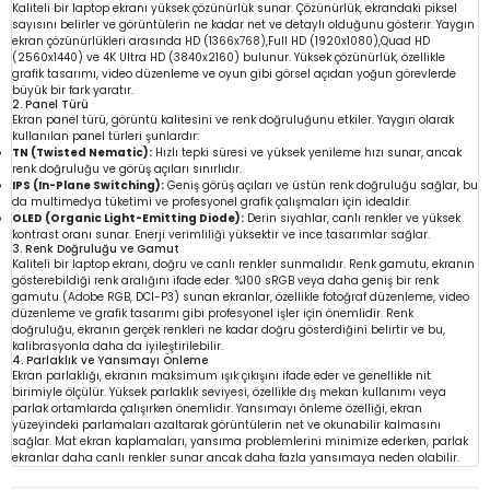
Kaliteli bir laptop ekranı yüksek çözünürlük sunar. Çözünürlük, ekrandaki piksel
sayısını belirler ve görüntülerin ne kadar net ve detaylı olduğunu gösterir. Yaygın
ekran çözünürlükleri arasında HD (1366x768),Full HD (1920x1080),Quad HD
(2560x1440) ve 4K Ultra HD (3840x2160) bulunur. Yüksek çözünürlük, özellikle
grafik tasarımı, video düzenleme ve oyun gibi görsel açıdan yoğun görevlerde
büyük bir fark yaratır.
2. Panel Türü
Ekran panel türü, görüntü kalitesini ve renk doğruluğunu etkiler. Yaygın olarak
kullanılan panel türleri şunlardır:
TN (Twisted Nematic):
Hızlı tepki süresi ve yüksek yenileme hızı sunar, ancak
renk doğruluğu ve görüş açıları sınırlıdır.
IPS (In-Plane Switching):
Geniş görüş açıları ve üstün renk doğruluğu sağlar, bu
da multimedya tüketimi ve profesyonel grafik çalışmaları için idealdir.
OLED (Organic Light-Emitting Diode):
Derin siyahlar, canlı renkler ve yüksek
kontrast oranı sunar. Enerji verimliliği yüksektir ve ince tasarımlar sağlar.
3. Renk Doğruluğu ve Gamut
Kaliteli bir laptop ekranı, doğru ve canlı renkler sunmalıdır. Renk gamutu, ekranın
gösterebildiği renk aralığını ifade eder. %100 sRGB veya daha geniş bir renk
gamutu (Adobe RGB, DCI-P3) sunan ekranlar, özellikle fotoğraf düzenleme, video
düzenleme ve grafik tasarımı gibi profesyonel işler için önemlidir. Renk
doğruluğu, ekranın gerçek renkleri ne kadar doğru gösterdiğini belirtir ve bu,
kalibrasyonla daha da iyileştirilebilir.
4. Parlaklık ve Yansımayı Önleme
Ekran parlaklığı, ekranın maksimum ışık çıkışını ifade eder ve genellikle nit
birimiyle ölçülür. Yüksek parlaklık seviyesi, özellikle dış mekan kullanımı veya
parlak ortamlarda çalışırken önemlidir. Yansımayı önleme özelliği, ekran
yüzeyindeki parlamaları azaltarak görüntülerin net ve okunabilir kalmasını
sağlar. Mat ekran kaplamaları, yansıma problemlerini minimize ederken, parlak
ekranlar daha canlı renkler sunar ancak daha fazla yansımaya neden olabilir.