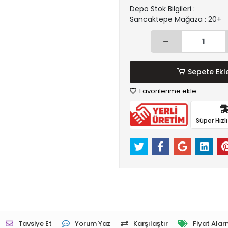
Depo Stok Bilgileri :
Sancaktepe Mağaza : 20+
Sepete Ekl
Favorilerime ekle
Süper Hızl
Tavsiye Et
Yorum Yaz
Karşılaştır
Fiyat Alar