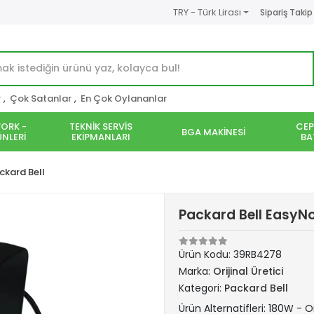
TRY - Türk Lirası
Sipariş Takip
r
,
Çok Satanlar
,
En Çok Oylananlar
ORK -
TEKNİK SERVİS
CEP
BGA MAKİNESİ
NLERİ
EKİPMANLARI
BA
ckard Bell
Packard Bell EasyNo
Ürün Kodu:
39RB4278
Marka:
Orijinal Üretici
Kategori:
Packard Bell
Ürün Alternatifleri: 180W - Or