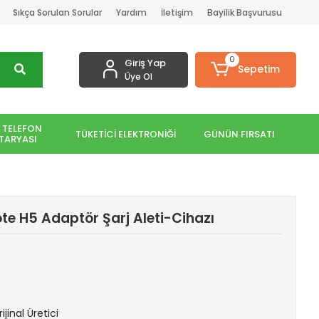
Sıkça Sorulan Sorular
Yardım
İletişim
Bayilik Başvurusu
0
Giriş Yap
Sepetim
Üye Ol
 TELEFON
TÜKETİCİ ELEKTRONİĞİ
GÜNÜN FIRSATI
TARYASI
te H5 Adaptör Şarj Aleti-Cihazı
ijinal Üretici