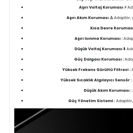
Aşırı Voltaj Koruması ⚡
Ada
Aşırı Akım Koruması ⚠️
Adaptör, ç
Kısa Devre Koruması
Aşırı Isınma Koruması :
Adapt
Düşük Voltaj Koruması ⬇️
Ada
Güç Dalgası Koruması :
Adap
Yüksek Frekans Gürültü Filtresi :
A
Yüksek Sıcaklık Algılayıcı Sensör :
Düşük Akım Koruması :
Güç Yönetim Sistemi :
Adaptör, 