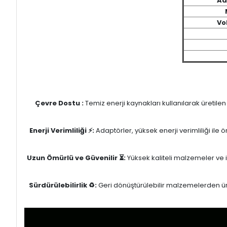
Ad
Vo
Çevre Dostu :
Temiz enerji kaynakları kullanılarak üretile
Enerji Verimliliği ⚡:
Adaptörler, yüksek enerji verimliliği ile
Uzun Ömürlü ve Güvenilir ⏳:
Yüksek kaliteli malzemeler ve il
Sürdürülebilirlik ♻️:
Geri dönüştürülebilir malzemelerden üret