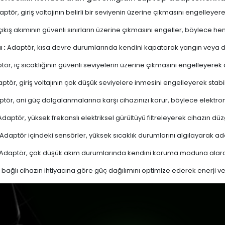
ptör, giriş voltajının belirli bir seviyenin üzerine çıkmasını engelleyer
ıkış akımının güvenli sınırların üzerine çıkmasını engeller, böylece 
 :
Adaptör, kısa devre durumlarında kendini kapatarak yangın veya diğ
ör, iç sıcaklığının güvenli seviyelerin üzerine çıkmasını engelleyerek aşı
ptör, giriş voltajının çok düşük seviyelere inmesini engelleyerek stabi
tör, ani güç dalgalanmalarına karşı cihazınızı korur, böylece elektron
daptör, yüksek frekanslı elektriksel gürültüyü filtreleyerek cihazın düz
Adaptör içindeki sensörler, yüksek sıcaklık durumlarını algılayarak 
Adaptör, çok düşük akım durumlarında kendini koruma moduna alarak
bağlı cihazın ihtiyacına göre güç dağılımını optimize ederek enerji verim