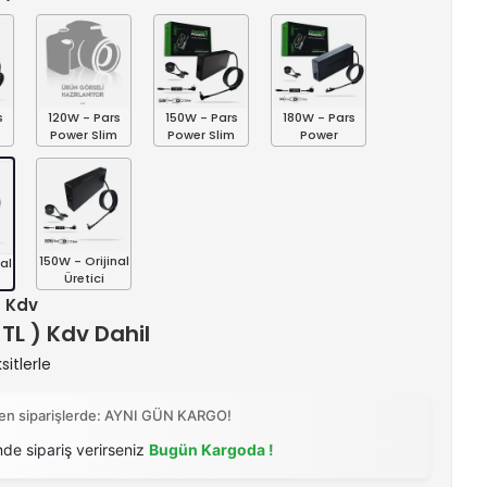
s
120W - Pars
150W - Pars
180W - Pars
Power Slim
Power Slim
Power
150W - Orijinal
al
Üretici
+ Kdv
 TL ) Kdv Dahil
itlerle
ilen siparişlerde: AYNI GÜN KARGO!
nde sipariş verirseniz
Bugün Kargoda !