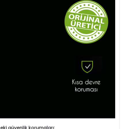
eki güvenlik korumaları: