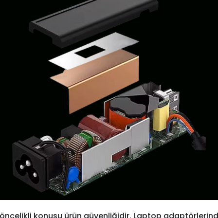
öncelikli konusu ürün güvenliğidir. Laptop adaptörlerind