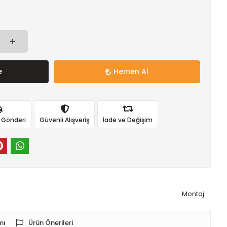
e
Hemen Al
ı Gönderi
Güvenli Alışveriş
İade ve Değişim
Montaj
mı
Ürün Önerileri