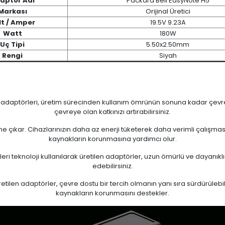
aptör Adı
Packard Bell EasyNote H5
Markası
Orijinal Üretici
lt / Amper
19.5V 9.23A
Watt
180W
Uç Tipi
5.50x2.50mm
Rengi
Siyah
n adaptörleri, üretim sürecinden kullanım ömrünün sonuna kadar çevrese
çevreye olan katkınızı artırabilirsiniz.
 öne çıkar. Cihazlarınızın daha az enerji tüketerek daha verimli çalışma
kaynakların korunmasına yardımcı olur.
eri teknoloji kullanılarak üretilen adaptörler, uzun ömürlü ve dayanıkl
edebilirsiniz.
ilen adaptörler, çevre dostu bir tercih olmanın yanı sıra sürdürülebili
kaynakların korunmasını destekler.