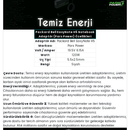
Packard Bell EasyNote H5 Notebook
Adaptör (Pars Power) Özellikleri
Adaptör Adı
Packard Bell EasyNote H5
Markası
Pars Power
Volt / Amper
19.5V 6.15A
Watt
120W
Uç Tipi
5.5x2.5mm
Rengi
Siyah
Çevre Dostu :
Temiz enerji kaynakları kullanılarak üretilen adaptörlerimiz, üretim
sürecinden kullanım ömrünün sonuna kadar çevresel etkileri azaltır. Bu sayede,
karbon ayak izinizi azaltarak çevreye olan katkınızı artırabilirsiniz.
Enerji Verimliliği ⚡:
Adaptörlerimiz, yüksek enerji verimliliği ile öne çıkar.
Cihazlarınızın daha az enerji tüketerek daha verimli çalışmasını sağlar. Bu, hem
enerji faturalarınızı düşürür hem de doğal kaynakların korunmasına yardımcı
olur.
Uzun Ömürlü ve Güvenilir ⏳:
Yüksek kaliteli malzemeler ve ileri teknoloji
kullanılarak üretilen adaptörlerimiz, uzun ömürlü ve dayanıklıdır. Güvenilir
performansı sayesinde cihazlarınızı güvenle şarj edebilirsiniz.
Sürdürülebilirlik ♻️:
Geri dönüştürülebilir malzemelerden üretilen adaptörlerimiz,
çevre dostu bir tercih olmanın yanı sıra sürdürülebilir bir geleceğe katkıda
bulunur. Atık miktarını azaltır ve doğal kaynakların korunmasını destekler.