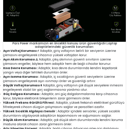
Pars Power markamızın en öncelikli konusu ürün güvenliğidir.Laptop
adaptörlerindeki güvenlik korumaları:
Aşırı Voltaj Koruması ⚡
Adaptör, giriş voltajının belirli bir seviyenin üzerine
çıkmasını engelleyerek cihazınızı yüksek voltajdan korur.
Aşırı Akım Koruması ⚠️
Adaptör, çıkış akımının güvenli sınırların üzerine
çıkmasını engeller, böylece hem adaptör hem de bağlı cihazlar korunur.
Kısa Devre Koruması :
Adaptör, kısa devre durumlarında kendini kapatarak
yangın veya diğer tehlikeli durumları önler.
Aşırı Isınma Koruması :
Adaptör, iç sıcaklığının güvenli seviyelerin üzerine
çıkmasını engelleyerek aşırı ısınmayı önler ve güvenliği artırır.
Düşük Voltaj Koruması ⬇️
Adaptör, giriş voltajının çok düşük seviyelere inmesini
engelleyerek stabil bir şarj sağlanmasına yardımcı olur.
Güç Dalgası Koruması :
Adaptör, ani güç dalgalanmalarına karşı cihazınızı
korur, böylece elektronik bileşenlerin zarar görmesini önler.
Yüksek Frekans Gürültü Filtresi :
Adaptör, yüksek frekanslı elektriksel gürültüyü
filtreleyerek cihazın düzgün çalışmasını sağlar ve parazitleri azaltır.
Yüksek Sıcaklık Algılayıcı Sensör :
Adaptör içindeki sensörler, yüksek sıcaklık
durumlarını algılayarak adaptörün kapanmasını ve soğumasını sağlar.
Düşük Akım Koruması :
Adaptör, çok düşük akım durumlarında kendini koruma
moduna alarak cihazın zarar görmesini önler.
Güç Yönetim Sistemi :
Adaptör, bağlı cihazın ihtiyacına göre güç dağılımını