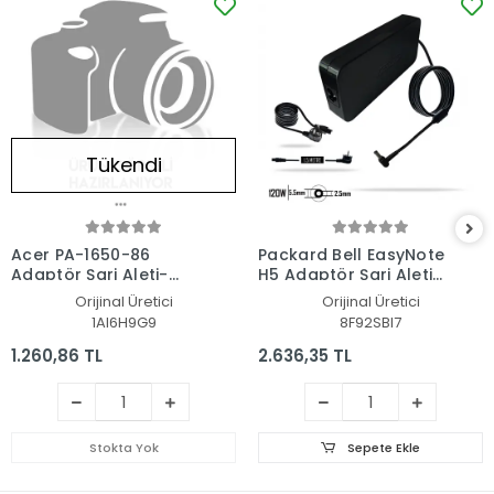
Tükendi
Acer PA-1650-86
Packard Bell EasyNote
Adaptör Şarj Aleti-
H5 Adaptör Şarj Aleti-
Cihazı
Cihazı
Orijinal Üretici
Orijinal Üretici
1AI6H9G9
8F92SBI7
1.260,86 TL
2.636,35 TL
Stokta Yok
Sepete Ekle