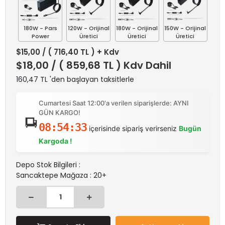
180W - Pars
120W - Orijinal
180W - Orijinal
150W - Orijinal
Power
Üretici
Üretici
Üretici
$15,00
/ ( 716,40 TL ) + Kdv
$18,00
/ ( 859,68 TL ) Kdv Dahil
160,47 TL 'den başlayan taksitlerle
Cumartesi Saat 12:00'a verilen siparişlerde: AYNI
GÜN KARGO!
08:54:33
içerisinde sipariş verirseniz
Bugün
Kargoda !
Depo Stok Bilgileri :
Sancaktepe Mağaza : 20+