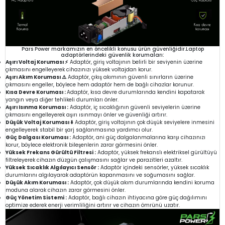
Pars Power markamızın en öncelikli konusu ürün güvenliğidir.Laptop
adaptörlerindeki güvenlik korumaları:
Aşırı Voltaj Koruması ⚡
Adaptör, giriş voltajının belirli bir seviyenin üzerine
çıkmasını engelleyerek cihazınızı yüksek voltajdan korur.
Aşırı Akım Koruması ⚠️
Adaptör, çıkış akımının güvenli sınırların üzerine
çıkmasını engeller, böylece hem adaptör hem de bağlı cihazlar korunur.
Kısa Devre Koruması :
Adaptör, kısa devre durumlarında kendini kapatarak
yangın veya diğer tehlikeli durumları önler.
Aşırı Isınma Koruması :
Adaptör, iç sıcaklığının güvenli seviyelerin üzerine
çıkmasını engelleyerek aşırı ısınmayı önler ve güvenliği artırır.
Düşük Voltaj Koruması ⬇️
Adaptör, giriş voltajının çok düşük seviyelere inmesini
engelleyerek stabil bir şarj sağlanmasına yardımcı olur.
Güç Dalgası Koruması :
Adaptör, ani güç dalgalanmalarına karşı cihazınızı
korur, böylece elektronik bileşenlerin zarar görmesini önler.
Yüksek Frekans Gürültü Filtresi :
Adaptör, yüksek frekanslı elektriksel gürültüyü
filtreleyerek cihazın düzgün çalışmasını sağlar ve parazitleri azaltır.
Yüksek Sıcaklık Algılayıcı Sensör :
Adaptör içindeki sensörler, yüksek sıcaklık
durumlarını algılayarak adaptörün kapanmasını ve soğumasını sağlar.
Düşük Akım Koruması :
Adaptör, çok düşük akım durumlarında kendini koruma
moduna alarak cihazın zarar görmesini önler.
Güç Yönetim Sistemi :
Adaptör, bağlı cihazın ihtiyacına göre güç dağılımını
optimize ederek enerji verimliliğini artırır ve cihazın ömrünü uzatır.