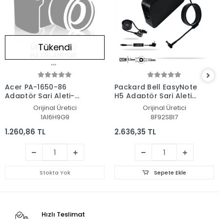
Tükendi
Acer PA-1650-86
Packard Bell EasyNote
Adaptör Şarj Aleti-
H5 Adaptör Şarj Aleti-
Cihazı
Cihazı
Orijinal Üretici
Orijinal Üretici
1AI6H9G9
8F92SBI7
1.260,86 TL
2.636,35 TL
Stokta Yok
Sepete Ekle
Hızlı Teslimat