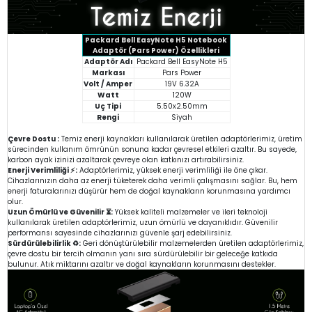
Packard Bell EasyNote H5 Notebook
Adaptör (Pars Power) Özellikleri
Adaptör Adı
Packard Bell EasyNote H5
Markası
Pars Power
Volt / Amper
19V 6.32A
Watt
120W
Uç Tipi
5.50x2.50mm
Rengi
Siyah
Çevre Dostu :
Temiz enerji kaynakları kullanılarak üretilen adaptörlerimiz, üretim
sürecinden kullanım ömrünün sonuna kadar çevresel etkileri azaltır. Bu sayede,
karbon ayak izinizi azaltarak çevreye olan katkınızı artırabilirsiniz.
Enerji Verimliliği ⚡:
Adaptörlerimiz, yüksek enerji verimliliği ile öne çıkar.
Cihazlarınızın daha az enerji tüketerek daha verimli çalışmasını sağlar. Bu, hem
enerji faturalarınızı düşürür hem de doğal kaynakların korunmasına yardımcı
olur.
Uzun Ömürlü ve Güvenilir ⏳:
Yüksek kaliteli malzemeler ve ileri teknoloji
kullanılarak üretilen adaptörlerimiz, uzun ömürlü ve dayanıklıdır. Güvenilir
performansı sayesinde cihazlarınızı güvenle şarj edebilirsiniz.
Sürdürülebilirlik ♻️:
Geri dönüştürülebilir malzemelerden üretilen adaptörlerimiz,
çevre dostu bir tercih olmanın yanı sıra sürdürülebilir bir geleceğe katkıda
bulunur. Atık miktarını azaltır ve doğal kaynakların korunmasını destekler.