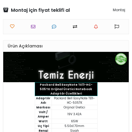
Montaj için fiyat teklifi al
Montaj
Ürün Açıklaması
Packard Bell EasyNote TE11-HC-
505TK Orijinal Üretici Notebook
Adaptör Özellikleri
Adaptör
Packard Bell EasyNote TE11-
Adı
HC-505TK
Markası
Orijinal Üretici
Volt /
19V 3.42A
Amper
Watt
65W
Uç Tipi
5.50x1.70mm
Rengi
Siyah