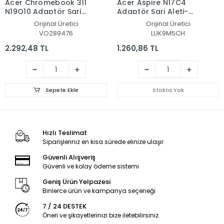
Acer Chromebook 311
Acer Aspire N17C4
N19Q10 Adaptör Şarj
Adaptör Şarj Aleti-
Aleti-Cihazı
Cihazı
Orijinal Üretici
Orijinal Üretici
VO289476
LUK9M5CH
2.292,48 TL
1.260,86 TL
Sepete Ekle
Stokta Yok
Hızlı Teslimat
Siparişleriniz en kısa sürede elinize ulaşır.
Güvenli Alışveriş
Güvenli ve kolay ödeme sistemi
Geniş Ürün Yelpazesi
Binlerce ürün ve kampanya seçeneği
7 / 24 DESTEK
Öneri ve şikayetlerinizi bize iletebilirsiniz.