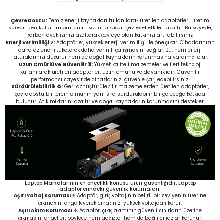
Çevre Dostu :
Temiz enerji kaynakları kullanılarak üretilen adaptörleri, üretim
sürecinden kullanım ömrünün sonuna kadar çevresel etkileri azaltır. Bu sayede,
karbon ayak izinizi azaltarak çevreye olan katkınızı artırabilirsiniz.
Enerji Verimliliği ⚡:
Adaptörler, yüksek enerji verimliliği ile öne çıkar. Cihazlarınızın
daha az enerji tüketerek daha verimli çalışmasını sağlar. Bu, hem enerji
faturalarınızı düşürür hem de doğal kaynakların korunmasına yardımcı olur.
Uzun Ömürlü ve Güvenilir ⏳:
Yüksek kaliteli malzemeler ve ileri teknoloji
kullanılarak üretilen adaptörler, uzun ömürlü ve dayanıklıdır. Güvenilir
performansı sayesinde cihazlarınızı güvenle şarj edebilirsiniz.
Sürdürülebilirlik ♻️:
Geri dönüştürülebilir malzemelerden üretilen adaptörler,
çevre dostu bir tercih olmanın yanı sıra sürdürülebilir bir geleceğe katkıda
bulunur. Atık miktarını azaltır ve doğal kaynakların korunmasını destekler.
Laptop Markalarının en öncelikli konusu ürün güvenliğidir. Laptop
adaptörlerindeki güvenlik korumaları:
Aşırı Voltaj Koruması ⚡
Adaptör, giriş voltajının belirli bir seviyenin üzerine
çıkmasını engelleyerek cihazınızı yüksek voltajdan korur.
Aşırı Akım Koruması ⚠️
Adaptör, çıkış akımının güvenli sınırların üzerine
çıkmasını engeller, böylece hem adaptör hem de bağlı cihazlar korunur.