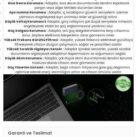
Kısa Devre Koruması :
Adaptör, kısa devre durumlarında kendini kapatarak
yangın veya diğer tehlikeli durumları önler.
Aşırı Isınma Koruması :
Adaptör, iç sıcaklığının güvenli seviyelerin üzerine
çıkmasını engelleyerek aşırı ısınmayı önler ve güvenliği artırır.
Düşük Voltaj Koruması ⬇️
Adaptör, giriş voltajının çok düşük seviyelere inmesini
engelleyerek stabil bir şarj sağlanmasına yardımcı olur.
Güç Dalgası Koruması :
Adaptör, ani güç dalgalanmalarına karşı cihazınızı
korur, böylece elektronik bileşenlerin zarar görmesini önler.
Yüksek Frekans Gürültü Filtresi :
Adaptör, yüksek frekanslı elektriksel gürültüyü
filtreleyerek cihazın düzgün çalışmasını sağlar ve parazitleri azaltır.
Yüksek Sıcaklık Algılayıcı Sensör :
Adaptör içindeki sensörler, yüksek sıcaklık
durumlarını algılayarak adaptörün kapanmasını ve soğumasını sağlar.
Düşük Akım Koruması :
Adaptör, çok düşük akım durumlarında kendini koruma
moduna alarak cihazın zarar görmesini önler.
Güç Yönetim Sistemi :
Adaptör, bağlı cihazın ihtiyacına göre güç dağılımını
optimize ederek enerji verimliliğini artırır ve cihazın ömrünü uzatır.
Garanti ve Teslimat