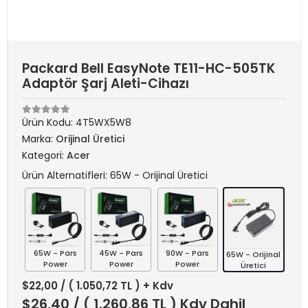
Packard Bell EasyNote TE11-HC-505TK
Adaptör Şarj Aleti-Cihazı
Ürün Kodu:
4T5WX5W8
Marka:
Orijinal Üretici
Kategori:
Acer
Ürün Alternatifleri: 65W - Orijinal Üretici
65W - Pars
45W - Pars
90W - Pars
65W - Orijinal
Power
Power
Power
Üretici
$22,00
/ ( 1.050,72 TL ) + Kdv
$26,40
/ ( 1.260,86 TL ) Kdv Dahil