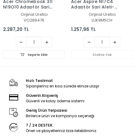
Acer Chromebook 311
Acer Aspire N17C4
N19Q10 Adaptör Şarj
Adaptör Şarj Aleti-
Aleti-Cihazı
Cihazı
Orijinal Üretici
Orijinal Üretici
VO289476
LUK9M5CH
2.287,20 TL
1.257,96 TL
Sepete Ekle
Stokta Yok
Hızlı Teslimat
Siparişleriniz en kısa sürede elinize ulaşır.
Güvenli Alışveriş
Güvenli ve kolay ödeme sistemi
Geniş Ürün Yelpazesi
Binlerce ürün ve kampanya seçeneği
7 / 24 DESTEK
Öneri ve şikayetlerinizi bize iletebilirsiniz.