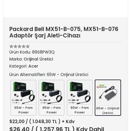
Packard Bell MX51-B-075, MX51-B-076
Adaptör Şarj Aleti-Cihazı
Ürün Kodu:
89S8PW3Q
Marka:
Orijinal Üretici
Kategori:
Acer
Ürün Alternatifleri: 65W - Orijinal Üretici
65W - Pars
45W - Pars
90W - Pars
65W - Orijinal
Power
Power
Power
Üretici
$22,00
/ ( 1.048,30 TL ) + Kdv
$26,40
/ ( 1.257,96 TL ) Kdv Dahil