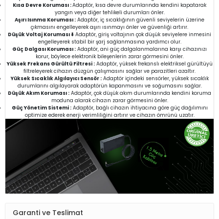
Kısa Devre Koruması :
Adaptör, kısa devre durumlarında kendini kapatarak
yangın veya diğer tehlikeli durumları önler.
Aşırı Isınma Koruması :
Adaptör, iç sıcaklığının güvenli seviyelerin üzerine
çıkmasını engelleyerek aşırı ısınmayı önler ve güvenliği artırır.
Düşük Voltaj Koruması ⬇️
Adaptör, giriş voltajının çok düşük seviyelere inmesini
engelleyerek stabil bir şarj sağlanmasına yardımcı olur.
Güç Dalgası Koruması :
Adaptör, ani güç dalgalanmalarına karşı cihazınızı
korur, böylece elektronik bileşenlerin zarar görmesini önler.
Yüksek Frekans Gürültü Filtresi :
Adaptör, yüksek frekanslı elektriksel gürültüyü
filtreleyerek cihazın düzgün çalışmasını sağlar ve parazitleri azaltır.
Yüksek Sıcaklık Algılayıcı Sensör :
Adaptör içindeki sensörler, yüksek sıcaklık
durumlarını algılayarak adaptörün kapanmasını ve soğumasını sağlar.
Düşük Akım Koruması :
Adaptör, çok düşük akım durumlarında kendini koruma
moduna alarak cihazın zarar görmesini önler.
Güç Yönetim Sistemi :
Adaptör, bağlı cihazın ihtiyacına göre güç dağılımını
optimize ederek enerji verimliliğini artırır ve cihazın ömrünü uzatır.
Garanti ve Teslimat