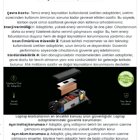
Çevre Dostu :
Temiz enerji kaynakları kullanılarak üretilen adaptörleri, üretim
sürecinden kullanım ömrünün sonuna kadar çevresel etkileri azaltır. Bu sayede,
karbon ayak izinizi azaltarak çevreye olan katkınızı artırabilirsiniz.
Enerji Verimliliği ⚡:
Adaptörler, yüksek enerji verimliliği ile öne çıkar. Cihazlarınızın
daha az enerji tüketerek daha verimli çalışmasını sağlar. Bu, hem enerji
faturalarınızı düşürür hem de doğal kaynakların korunmasına yardımcı olur.
Uzun Ömürlü ve Güvenilir ⏳:
Yüksek kaliteli malzemeler ve ileri teknoloji
kullanılarak üretilen adaptörler, uzun ömürlü ve dayanıklıdır. Güvenilir
performansı sayesinde cihazlarınızı güvenle şarj edebilirsiniz.
Sürdürülebilirlik ♻️:
Geri dönüştürülebilir malzemelerden üretilen adaptörler,
çevre dostu bir tercih olmanın yanı sıra sürdürülebilir bir geleceğe katkıda
bulunur. Atık miktarını azaltır ve doğal kaynakların korunmasını destekler.
Laptop Markalarının en öncelikli konusu ürün güvenliğidir. Laptop
adaptörlerindeki güvenlik korumaları:
Aşırı Voltaj Koruması ⚡
Adaptör, giriş voltajının belirli bir seviyenin üzerine
çıkmasını engelleyerek cihazınızı yüksek voltajdan korur.
Aşırı Akım Koruması ⚠️
Adaptör, çıkış akımının güvenli sınırların üzerine
çıkmasını engeller, böylece hem adaptör hem de bağlı cihazlar korunur.