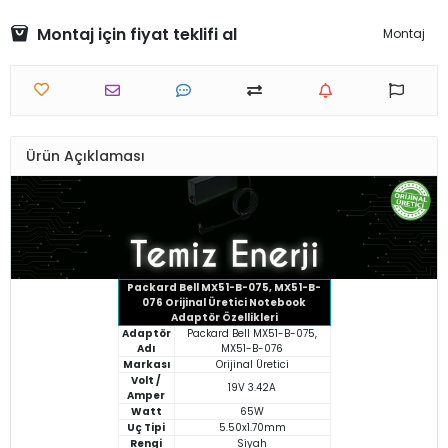
Montaj için fiyat teklifi al
Montaj
Ürün Açıklaması
Packard Bell MX51-B-075, MX51-B-
076 Orijinal Üretici Notebook
Adaptör Özellikleri
Adaptör
Packard Bell MX51-B-075,
Adı
MX51-B-076
Markası
Orijinal Üretici
Volt /
19V 3.42A
Amper
Watt
65W
Uç Tipi
5.50x1.70mm
Rengi
Siyah