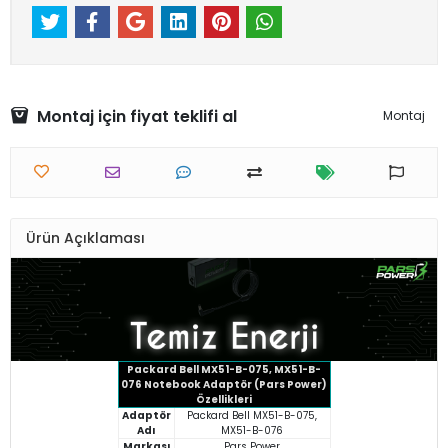
Montaj için fiyat teklifi al
Montaj
Ürün Açıklaması
Packard Bell MX51-B-075, MX51-B-
076 Notebook Adaptör (Pars Power)
Özellikleri
Adaptör
Packard Bell MX51-B-075,
Adı
MX51-B-076
Markası
Pars Power