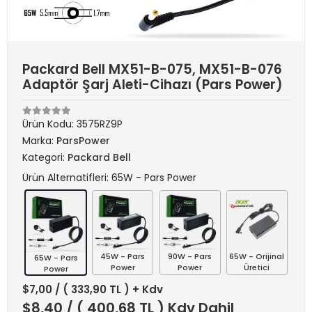
Packard Bell MX51-B-075, MX51-B-076
Adaptör Şarj Aleti-Cihazı (Pars Power)
Ürün Kodu:
3575RZ9P
Marka:
ParsPower
Kategori:
Packard Bell
Ürün Alternatifleri: 65W - Pars Power
45W - Pars
90W - Pars
65W - Orijinal
65W - Pars
Power
Power
Üretici
Power
$7,00
/ ( 333,90 TL ) + Kdv
$8,40
/ ( 400,68 TL ) Kdv Dahil