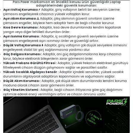
Pars Power markamızın en öncelikli konusu ürün güvenliğidir.Laptop
adaptörlerindeki güvenlik korumaları:
Aşırı Voltaj Koruması ⚡
Adaptör, giriş voltajının belirli bir seviyenin üzerine
çıkmasını engelleyerek cihazınızı yüksek voltajdan korur.
Aşırı Akım Koruması ⚠️
Adaptör, çıkış akımının güvenli sınırların üzerine
çıkmasını engeller, böylece hem adaptör hem de bağlı cihazlar korunur.
Kısa Devre Koruması :
Adaptör, kısa devre durumlarında kendini kapatarak
yangın veya diğer tehlikeli durumları önler.
Aşırı Isınma Koruması :
Adaptör, iç sıcaklığının güvenli seviyelerin üzerine
çıkmasını engelleyerek aşırı ısınmayı önler ve güvenliği artırır.
Düşük Voltaj Koruması ⬇️
Adaptör, giriş voltajının çok düşük seviyelere inmesini
engelleyerek stabil bir şarj sağlanmasına yardımcı olur.
Güç Dalgası Koruması :
Adaptör, ani güç dalgalanmalarına karşı cihazınızı
korur, böylece elektronik bileşenlerin zarar görmesini önler.
Yüksek Frekans Gürültü Filtresi :
Adaptör, yüksek frekanslı elektriksel gürültüyü
filtreleyerek cihazın düzgün çalışmasını sağlar ve parazitleri azaltır.
Yüksek Sıcaklık Algılayıcı Sensör :
Adaptör içindeki sensörler, yüksek sıcaklık
durumlarını algılayarak adaptörün kapanmasını ve soğumasını sağlar.
Düşük Akım Koruması :
Adaptör, çok düşük akım durumlarında kendini koruma
moduna alarak cihazın zarar görmesini önler.
Güç Yönetim Sistemi :
Adaptör, bağlı cihazın ihtiyacına göre güç dağılımını
optimize ederek enerji verimliliğini artırır ve cihazın ömrünü uzatır.