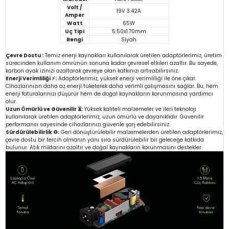
Volt /
19V 3.42A
Amper
Watt
65W
Uç Tipi
5.50x1.70mm
Rengi
Siyah
Çevre Dostu :
Temiz enerji kaynakları kullanılarak üretilen adaptörlerimiz, üretim
sürecinden kullanım ömrünün sonuna kadar çevresel etkileri azaltır. Bu sayede,
karbon ayak izinizi azaltarak çevreye olan katkınızı artırabilirsiniz.
Enerji Verimliliği ⚡:
Adaptörlerimiz, yüksek enerji verimliliği ile öne çıkar.
Cihazlarınızın daha az enerji tüketerek daha verimli çalışmasını sağlar. Bu, hem
enerji faturalarınızı düşürür hem de doğal kaynakların korunmasına yardımcı
olur.
Uzun Ömürlü ve Güvenilir ⏳:
Yüksek kaliteli malzemeler ve ileri teknoloji
kullanılarak üretilen adaptörlerimiz, uzun ömürlü ve dayanıklıdır. Güvenilir
performansı sayesinde cihazlarınızı güvenle şarj edebilirsiniz.
Sürdürülebilirlik ♻️:
Geri dönüştürülebilir malzemelerden üretilen adaptörlerimiz,
çevre dostu bir tercih olmanın yanı sıra sürdürülebilir bir geleceğe katkıda
bulunur. Atık miktarını azaltır ve doğal kaynakların korunmasını destekler.