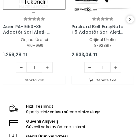
Tükendi
Acer PA-1650-86
Packard Bell EasyNote
Adaptör Şarj Aleti-
H5 Adaptör Şarj Aleti-
Cihazı
Cihazı
Orijinal Üretici
Orijinal Üretici
1AI6H9G9
8F92SBI7
1.259,28 TL
2.633,04 TL
Stokta Yok
Sepete Ekle
Hızlı Teslimat
Siparişleriniz en kısa sürede elinize ulaşır.
Güvenli Alışveriş
Güvenli ve kolay ödeme sistemi
Geniş Ürün Yelpazesi