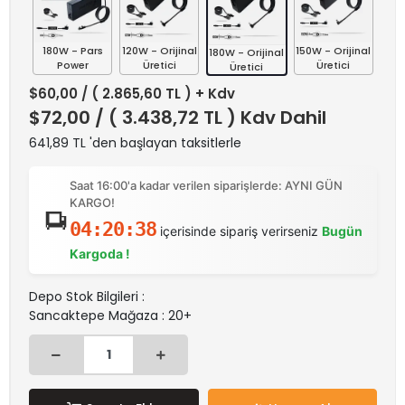
180W - Pars
120W - Orijinal
150W - Orijinal
180W - Orijinal
Power
Üretici
Üretici
Üretici
$60,00
/ ( 2.865,60 TL ) + Kdv
$72,00
/ ( 3.438,72 TL ) Kdv Dahil
641,89 TL 'den başlayan taksitlerle
Saat 16:00'a kadar verilen siparişlerde: AYNI GÜN
KARGO!
04:20:38
içerisinde sipariş verirseniz
Bugün
Kargoda !
Depo Stok Bilgileri :
Sancaktepe Mağaza : 20+