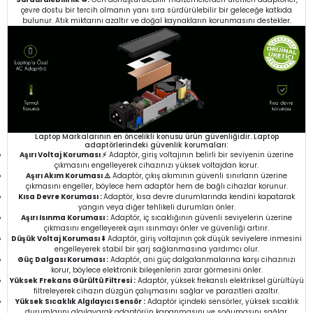
çevre dostu bir tercih olmanın yanı sıra sürdürülebilir bir geleceğe katkıda
bulunur. Atık miktarını azaltır ve doğal kaynakların korunmasını destekler.
Laptop Markalarının en öncelikli konusu ürün güvenliğidir. Laptop
adaptörlerindeki güvenlik korumaları:
Aşırı Voltaj Koruması ⚡
Adaptör, giriş voltajının belirli bir seviyenin üzerine
çıkmasını engelleyerek cihazınızı yüksek voltajdan korur.
Aşırı Akım Koruması ⚠️
Adaptör, çıkış akımının güvenli sınırların üzerine
çıkmasını engeller, böylece hem adaptör hem de bağlı cihazlar korunur.
Kısa Devre Koruması :
Adaptör, kısa devre durumlarında kendini kapatarak
yangın veya diğer tehlikeli durumları önler.
Aşırı Isınma Koruması :
Adaptör, iç sıcaklığının güvenli seviyelerin üzerine
çıkmasını engelleyerek aşırı ısınmayı önler ve güvenliği artırır.
Düşük Voltaj Koruması ⬇️
Adaptör, giriş voltajının çok düşük seviyelere inmesini
engelleyerek stabil bir şarj sağlanmasına yardımcı olur.
Güç Dalgası Koruması :
Adaptör, ani güç dalgalanmalarına karşı cihazınızı
korur, böylece elektronik bileşenlerin zarar görmesini önler.
Yüksek Frekans Gürültü Filtresi :
Adaptör, yüksek frekanslı elektriksel gürültüyü
filtreleyerek cihazın düzgün çalışmasını sağlar ve parazitleri azaltır.
Yüksek Sıcaklık Algılayıcı Sensör :
Adaptör içindeki sensörler, yüksek sıcaklık
durumlarını algılayarak adaptörün kapanmasını ve soğumasını sağlar.