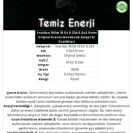
Toshiba 180W 19.5V 9.23A 5.5x2.5mm
Orijinal Üretici Notebook Adaptör
Özellikleri
Adaptör
Toshiba 180W 19.5V 9.23A
Adı
5.5x2.5mm
Markası
Orijinal Üretici
Volt /
19.5V 9.23A
Amper
Watt
180W
Uç Tipi
5.50x2.50mm
Rengi
Siyah
Çevre Dostu :
Temiz enerji kaynakları kullanılarak üretilen adaptörleri, üretim
sürecinden kullanım ömrünün sonuna kadar çevresel etkileri azaltır. Bu sayede,
karbon ayak izinizi azaltarak çevreye olan katkınızı artırabilirsiniz.
Enerji Verimliliği ⚡:
Adaptörler, yüksek enerji verimliliği ile öne çıkar. Cihazlarınızın
daha az enerji tüketerek daha verimli çalışmasını sağlar. Bu, hem enerji
faturalarınızı düşürür hem de doğal kaynakların korunmasına yardımcı olur.
Uzun Ömürlü ve Güvenilir ⏳:
Yüksek kaliteli malzemeler ve ileri teknoloji
kullanılarak üretilen adaptörler, uzun ömürlü ve dayanıklıdır. Güvenilir
performansı sayesinde cihazlarınızı güvenle şarj edebilirsiniz.
Sürdürülebilirlik ♻️:
Geri dönüştürülebilir malzemelerden üretilen adaptörler,