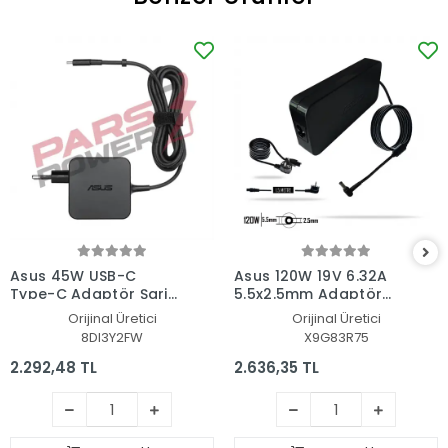
Asus 45W USB-C
Asus 120W 19V 6.32A
Type-C Adaptör Şarj
5.5x2.5mm Adaptör
Aleti-Cihazı
Şarj Aleti-Cihazı
Orijinal Üretici
Orijinal Üretici
8DI3Y2FW
X9G83R75
2.292,48 TL
2.636,35 TL