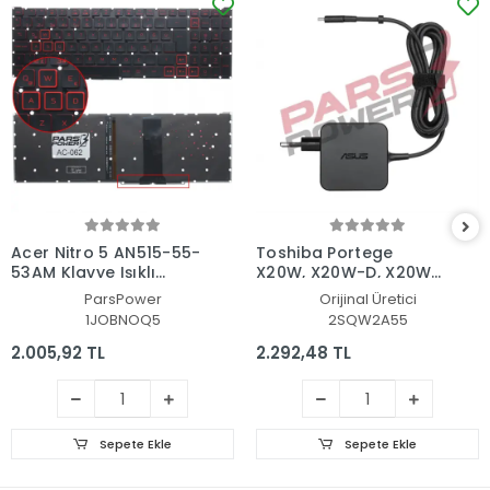
Acer Nitro 5 AN515-55-
Toshiba Portege
53AM Klavye Işıklı
X20W, X20W-D, X20W-
(Siyah TR)
E Adaptör Şarj Aleti-
ParsPower
Orijinal Üretici
Cihazı
1JOBNOQ5
2SQW2A55
2.005,92 TL
2.292,48 TL
Sepete Ekle
Sepete Ekle