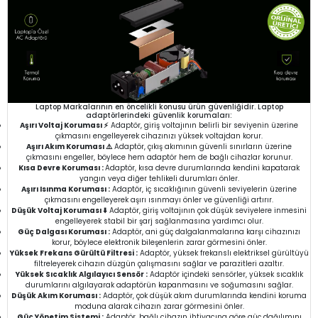
Laptop Markalarının en öncelikli konusu ürün güvenliğidir. Laptop
adaptörlerindeki güvenlik korumaları:
Aşırı Voltaj Koruması ⚡
Adaptör, giriş voltajının belirli bir seviyenin üzerine
çıkmasını engelleyerek cihazınızı yüksek voltajdan korur.
Aşırı Akım Koruması ⚠️
Adaptör, çıkış akımının güvenli sınırların üzerine
çıkmasını engeller, böylece hem adaptör hem de bağlı cihazlar korunur.
Kısa Devre Koruması :
Adaptör, kısa devre durumlarında kendini kapatarak
yangın veya diğer tehlikeli durumları önler.
Aşırı Isınma Koruması :
Adaptör, iç sıcaklığının güvenli seviyelerin üzerine
çıkmasını engelleyerek aşırı ısınmayı önler ve güvenliği artırır.
Düşük Voltaj Koruması ⬇️
Adaptör, giriş voltajının çok düşük seviyelere inmesini
engelleyerek stabil bir şarj sağlanmasına yardımcı olur.
Güç Dalgası Koruması :
Adaptör, ani güç dalgalanmalarına karşı cihazınızı
korur, böylece elektronik bileşenlerin zarar görmesini önler.
Yüksek Frekans Gürültü Filtresi :
Adaptör, yüksek frekanslı elektriksel gürültüyü
filtreleyerek cihazın düzgün çalışmasını sağlar ve parazitleri azaltır.
Yüksek Sıcaklık Algılayıcı Sensör :
Adaptör içindeki sensörler, yüksek sıcaklık
durumlarını algılayarak adaptörün kapanmasını ve soğumasını sağlar.
Düşük Akım Koruması :
Adaptör, çok düşük akım durumlarında kendini koruma
moduna alarak cihazın zarar görmesini önler.
Güç Yönetim Sistemi :
Adaptör, bağlı cihazın ihtiyacına göre güç dağılımını