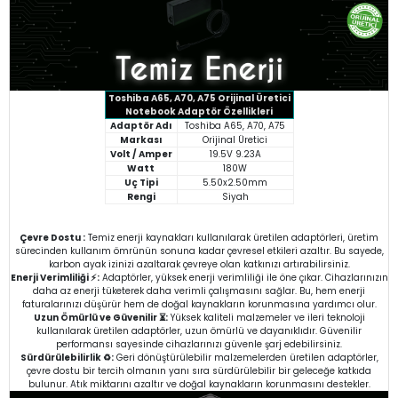
Toshiba A65, A70, A75 Orijinal Üretici
Notebook Adaptör Özellikleri
Adaptör Adı
Toshiba A65, A70, A75
Markası
Orijinal Üretici
Volt / Amper
19.5V 9.23A
Watt
180W
Uç Tipi
5.50x2.50mm
Rengi
Siyah
Çevre Dostu :
Temiz enerji kaynakları kullanılarak üretilen adaptörleri, üretim
sürecinden kullanım ömrünün sonuna kadar çevresel etkileri azaltır. Bu sayede,
karbon ayak izinizi azaltarak çevreye olan katkınızı artırabilirsiniz.
Enerji Verimliliği ⚡:
Adaptörler, yüksek enerji verimliliği ile öne çıkar. Cihazlarınızın
daha az enerji tüketerek daha verimli çalışmasını sağlar. Bu, hem enerji
faturalarınızı düşürür hem de doğal kaynakların korunmasına yardımcı olur.
Uzun Ömürlü ve Güvenilir ⏳:
Yüksek kaliteli malzemeler ve ileri teknoloji
kullanılarak üretilen adaptörler, uzun ömürlü ve dayanıklıdır. Güvenilir
performansı sayesinde cihazlarınızı güvenle şarj edebilirsiniz.
Sürdürülebilirlik ♻️:
Geri dönüştürülebilir malzemelerden üretilen adaptörler,
çevre dostu bir tercih olmanın yanı sıra sürdürülebilir bir geleceğe katkıda
bulunur. Atık miktarını azaltır ve doğal kaynakların korunmasını destekler.