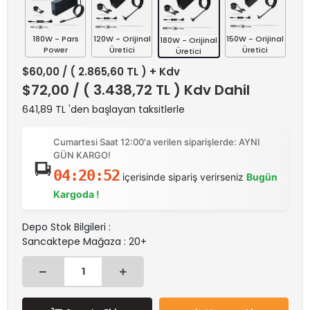
180W - Pars
120W - Orijinal
150W - Orijinal
180W - Orijinal
Power
Üretici
Üretici
Üretici
$60,00
/ ( 2.865,60 TL ) + Kdv
$72,00
/ ( 3.438,72 TL ) Kdv Dahil
641,89 TL 'den başlayan taksitlerle
Cumartesi Saat 12:00'a verilen siparişlerde: AYNI
GÜN KARGO!
04:20:52
içerisinde sipariş verirseniz
Bugün
Kargoda !
Depo Stok Bilgileri :
Sancaktepe Mağaza : 20+