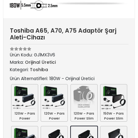
Toshiba A65, A70, A75 Adaptör Şarj
Aleti-Cihazı
Ürün Kodu:
GJ1MX3V6
Marka:
Orijinal Üretici
Kategori:
Toshiba
Ürün Alternatifleri: 180W - Orijinal Üretici
120W - Pars
120W - Pars
120W - Pars
150W - Pars
Power
Power
Power Slim
Power Slim