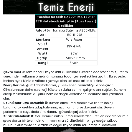
Toshiba Satellite A200-1MA, L50-B-
278 Notebook Adaptör (Pars Power)
Özellikleri
Adaptör
Toshiba Satellite A200-1MA,
Adı
L50-B-278
Markası
Pars Power
Volt /
19V 4.74A
Amper
Watt
90W
Uç Tipi
5.50x2.50mm
Rengi
Siyah
Çevre Dostu :
Temiz enerji kaynakları kullanılarak üretilen adaptörlerimiz, üretim
sürecinden kullanım ömrünün sonuna kadar çevresel etkileri azaltır. Bu sayede,
karbon ayak izinizi azaltarak çevreye olan katkınızı artırabilirsiniz.
Enerji Verimliliği ⚡:
Adaptörlerimiz, yüksek enerji verimliliği ile öne çıkar.
Cihazlarınızın daha az enerji tüketerek daha verimli çalışmasını sağlar. Bu, hem
enerji faturalarınızı düşürür hem de doğal kaynakların korunmasına yardımcı
olur.
Uzun Ömürlü ve Güvenilir ⏳:
Yüksek kaliteli malzemeler ve ileri teknoloji
kullanılarak üretilen adaptörlerimiz, uzun ömürlü ve dayanıklıdır. Güvenilir
performansı sayesinde cihazlarınızı güvenle şarj edebilirsiniz.
Sürdürülebilirlik ♻️:
Geri dönüştürülebilir malzemelerden üretilen adaptörlerimiz,
çevre dostu bir tercih olmanın yanı sıra sürdürülebilir bir geleceğe katkıda
bulunur. Atık miktarını azaltır ve doğal kaynakların korunmasını destekler.