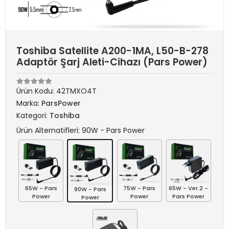
Toshiba Satellite A200-1MA, L50-B-278
Adaptör Şarj Aleti-Cihazı (Pars Power)
Ürün Kodu:
42TMXO4T
Marka:
ParsPower
Kategori:
Toshiba
Ürün Alternatifleri: 90W - Pars Power
65W - Pars
75W - Pars
65W - Ver.2 -
90W - Pars
Power
Power
Pars Power
Power