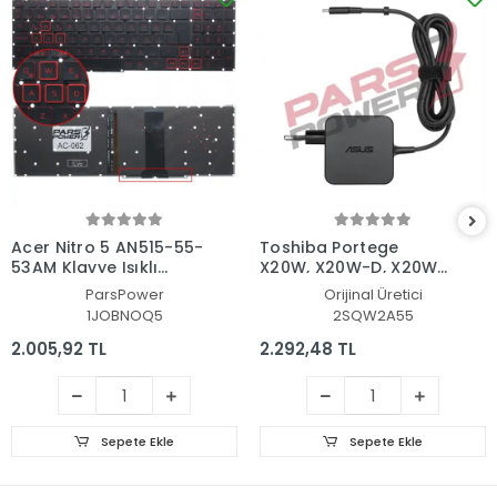
Acer Nitro 5 AN515-55-
Toshiba Portege
53AM Klavye Işıklı
X20W, X20W-D, X20W-
(Siyah TR)
E Adaptör Şarj Aleti-
ParsPower
Orijinal Üretici
Cihazı
1JOBNOQ5
2SQW2A55
2.005,92 TL
2.292,48 TL
Sepete Ekle
Sepete Ekle