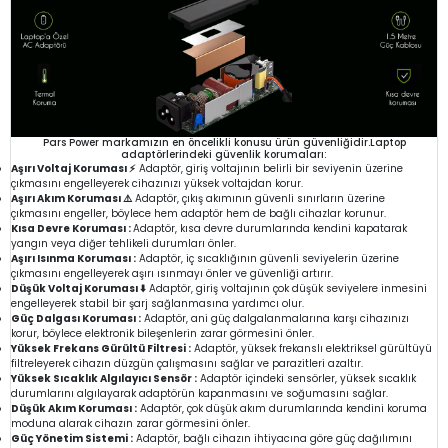
Pars Power markamızın en öncelikli konusu ürün güvenliğidir.Laptop
adaptörlerindeki güvenlik korumaları:
Aşırı Voltaj Koruması ⚡
Adaptör, giriş voltajının belirli bir seviyenin üzerine
çıkmasını engelleyerek cihazınızı yüksek voltajdan korur.
Aşırı Akım Koruması ⚠️
Adaptör, çıkış akımının güvenli sınırların üzerine
çıkmasını engeller, böylece hem adaptör hem de bağlı cihazlar korunur.
Kısa Devre Koruması :
Adaptör, kısa devre durumlarında kendini kapatarak
yangın veya diğer tehlikeli durumları önler.
Aşırı Isınma Koruması :
Adaptör, iç sıcaklığının güvenli seviyelerin üzerine
çıkmasını engelleyerek aşırı ısınmayı önler ve güvenliği artırır.
Düşük Voltaj Koruması ⬇️
Adaptör, giriş voltajının çok düşük seviyelere inmesini
engelleyerek stabil bir şarj sağlanmasına yardımcı olur.
Güç Dalgası Koruması :
Adaptör, ani güç dalgalanmalarına karşı cihazınızı
korur, böylece elektronik bileşenlerin zarar görmesini önler.
Yüksek Frekans Gürültü Filtresi :
Adaptör, yüksek frekanslı elektriksel gürültüyü
filtreleyerek cihazın düzgün çalışmasını sağlar ve parazitleri azaltır.
Yüksek Sıcaklık Algılayıcı Sensör :
Adaptör içindeki sensörler, yüksek sıcaklık
durumlarını algılayarak adaptörün kapanmasını ve soğumasını sağlar.
Düşük Akım Koruması :
Adaptör, çok düşük akım durumlarında kendini koruma
moduna alarak cihazın zarar görmesini önler.
Güç Yönetim Sistemi :
Adaptör, bağlı cihazın ihtiyacına göre güç dağılımını