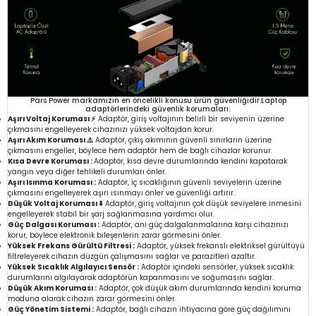
Pars Power markamızın en öncelikli konusu ürün güvenliğidir.Laptop
adaptörlerindeki güvenlik korumaları:
Aşırı Voltaj Koruması ⚡
Adaptör, giriş voltajının belirli bir seviyenin üzerine
çıkmasını engelleyerek cihazınızı yüksek voltajdan korur.
Aşırı Akım Koruması ⚠️
Adaptör, çıkış akımının güvenli sınırların üzerine
çıkmasını engeller, böylece hem adaptör hem de bağlı cihazlar korunur.
Kısa Devre Koruması :
Adaptör, kısa devre durumlarında kendini kapatarak
yangın veya diğer tehlikeli durumları önler.
Aşırı Isınma Koruması :
Adaptör, iç sıcaklığının güvenli seviyelerin üzerine
çıkmasını engelleyerek aşırı ısınmayı önler ve güvenliği artırır.
Düşük Voltaj Koruması ⬇️
Adaptör, giriş voltajının çok düşük seviyelere inmesini
engelleyerek stabil bir şarj sağlanmasına yardımcı olur.
Güç Dalgası Koruması :
Adaptör, ani güç dalgalanmalarına karşı cihazınızı
korur, böylece elektronik bileşenlerin zarar görmesini önler.
Yüksek Frekans Gürültü Filtresi :
Adaptör, yüksek frekanslı elektriksel gürültüyü
filtreleyerek cihazın düzgün çalışmasını sağlar ve parazitleri azaltır.
Yüksek Sıcaklık Algılayıcı Sensör :
Adaptör içindeki sensörler, yüksek sıcaklık
durumlarını algılayarak adaptörün kapanmasını ve soğumasını sağlar.
Düşük Akım Koruması :
Adaptör, çok düşük akım durumlarında kendini koruma
moduna alarak cihazın zarar görmesini önler.
Güç Yönetim Sistemi :
Adaptör, bağlı cihazın ihtiyacına göre güç dağılımını