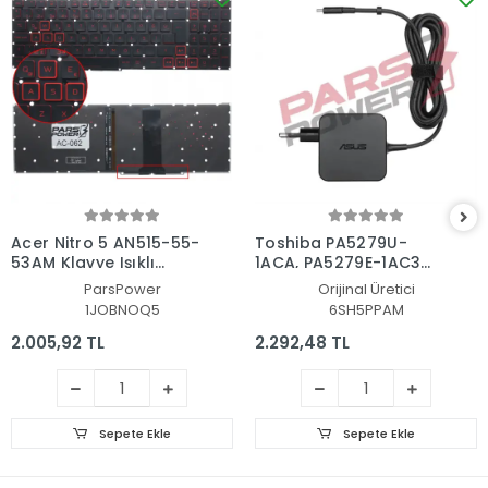
Acer Nitro 5 AN515-55-
Toshiba PA5279U-
53AM Klavye Işıklı
1ACA, PA5279E-1AC3
(Siyah TR)
Adaptör Şarj Aleti-
ParsPower
Orijinal Üretici
Cihazı
1JOBNOQ5
6SH5PPAM
2.005,92 TL
2.292,48 TL
Sepete Ekle
Sepete Ekle