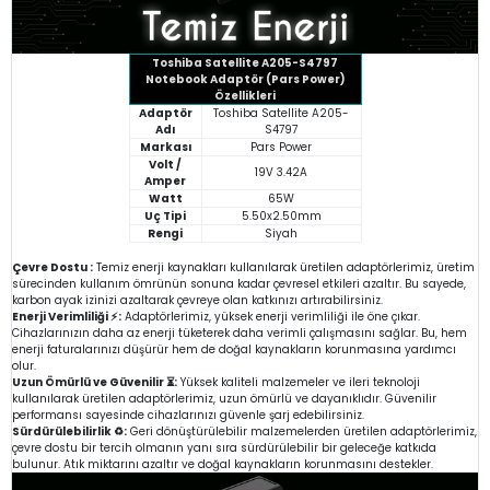
Toshiba Satellite A205-S4797
Notebook Adaptör (Pars Power)
Özellikleri
Adaptör
Toshiba Satellite A205-
Adı
S4797
Markası
Pars Power
Volt /
19V 3.42A
Amper
Watt
65W
Uç Tipi
5.50x2.50mm
Rengi
Siyah
Çevre Dostu :
Temiz enerji kaynakları kullanılarak üretilen adaptörlerimiz, üretim
sürecinden kullanım ömrünün sonuna kadar çevresel etkileri azaltır. Bu sayede,
karbon ayak izinizi azaltarak çevreye olan katkınızı artırabilirsiniz.
Enerji Verimliliği ⚡:
Adaptörlerimiz, yüksek enerji verimliliği ile öne çıkar.
Cihazlarınızın daha az enerji tüketerek daha verimli çalışmasını sağlar. Bu, hem
enerji faturalarınızı düşürür hem de doğal kaynakların korunmasına yardımcı
olur.
Uzun Ömürlü ve Güvenilir ⏳:
Yüksek kaliteli malzemeler ve ileri teknoloji
kullanılarak üretilen adaptörlerimiz, uzun ömürlü ve dayanıklıdır. Güvenilir
performansı sayesinde cihazlarınızı güvenle şarj edebilirsiniz.
Sürdürülebilirlik ♻️:
Geri dönüştürülebilir malzemelerden üretilen adaptörlerimiz,
çevre dostu bir tercih olmanın yanı sıra sürdürülebilir bir geleceğe katkıda
bulunur. Atık miktarını azaltır ve doğal kaynakların korunmasını destekler.