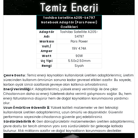
Toshiba Satellite A205-S4797
Notebook Adaptör (Pars Power)
Özellikleri
Adaptör
Toshiba Satellite A205-
Adı
S4797
Markası
Pars Power
Volt /
19V 4.74A
Amper
Watt
90W
Uç Tipi
5.50x2.50mm
Rengi
Siyah
Çevre Dostu :
Temiz enerji kaynakları kullanılarak üretilen adaptörlerimiz, üretim
sürecinden kullanım ömrünün sonuna kadar çevresel etkileri azaltır. Bu sayede,
karbon ayak izinizi azaltarak çevreye olan katkınızı artırabilirsiniz.
Enerji Verimliliği ⚡:
Adaptörlerimiz, yüksek enerji verimliliği ile öne çıkar.
Cihazlarınızın daha az enerji tüketerek daha verimli çalışmasını sağlar. Bu, hem
enerji faturalarınızı düşürür hem de doğal kaynakların korunmasına yardımcı
olur.
Uzun Ömürlü ve Güvenilir ⏳:
Yüksek kaliteli malzemeler ve ileri teknoloji
kullanılarak üretilen adaptörlerimiz, uzun ömürlü ve dayanıklıdır. Güvenilir
performansı sayesinde cihazlarınızı güvenle şarj edebilirsiniz.
Sürdürülebilirlik ♻️:
Geri dönüştürülebilir malzemelerden üretilen adaptörlerimiz,
çevre dostu bir tercih olmanın yanı sıra sürdürülebilir bir geleceğe katkıda
bulunur. Atık miktarını azaltır ve doğal kaynakların korunmasını destekler.