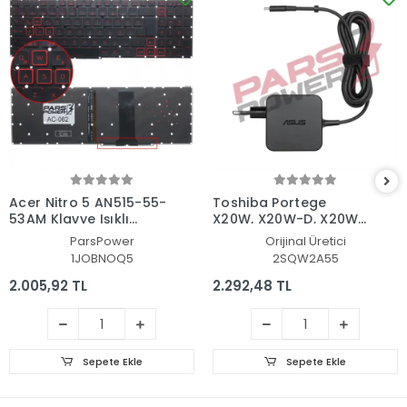
Acer Nitro 5 AN515-55-
Toshiba Portege
53AM Klavye Işıklı
X20W, X20W-D, X20W-
(Siyah TR)
E Adaptör Şarj Aleti-
ParsPower
Orijinal Üretici
Cihazı
1JOBNOQ5
2SQW2A55
2.005,92 TL
2.292,48 TL
Sepete Ekle
Sepete Ekle