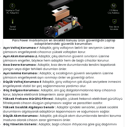
Pars Power markamızın en öncelikli konusu ürün güvenliğidir.Laptop
adaptörlerindeki güvenlik korumaları:
Aşırı Voltaj Koruması ⚡
Adaptör, giriş voltajının belirli bir seviyenin üzerine
çıkmasını engelleyerek cihazınızı yüksek voltajdan korur.
Aşırı Akım Koruması ⚠️
Adaptör, çıkış akımının güvenli sınırların üzerine
çıkmasını engeller, böylece hem adaptör hem de bağlı cihazlar korunur.
Kısa Devre Koruması :
Adaptör, kısa devre durumlarında kendini kapatarak
yangın veya diğer tehlikeli durumları önler.
Aşırı Isınma Koruması :
Adaptör, iç sıcaklığının güvenli seviyelerin üzerine
çıkmasını engelleyerek aşırı ısınmayı önler ve güvenliği artırır.
Düşük Voltaj Koruması ⬇️
Adaptör, giriş voltajının çok düşük seviyelere inmesini
engelleyerek stabil bir şarj sağlanmasına yardımcı olur.
Güç Dalgası Koruması :
Adaptör, ani güç dalgalanmalarına karşı cihazınızı
korur, böylece elektronik bileşenlerin zarar görmesini önler.
Yüksek Frekans Gürültü Filtresi :
Adaptör, yüksek frekanslı elektriksel gürültüyü
filtreleyerek cihazın düzgün çalışmasını sağlar ve parazitleri azaltır.
Yüksek Sıcaklık Algılayıcı Sensör :
Adaptör içindeki sensörler, yüksek sıcaklık
durumlarını algılayarak adaptörün kapanmasını ve soğumasını sağlar.
Düşük Akım Koruması :
Adaptör, çok düşük akım durumlarında kendini koruma
moduna alarak cihazın zarar görmesini önler.
Güç Yönetim Sistemi :
Adaptör, bağlı cihazın ihtiyacına göre güç dağılımını