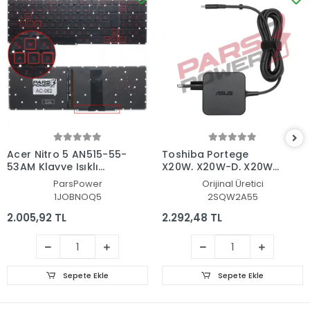
Acer Nitro 5 AN515-55-
Toshiba Portege
53AM Klavye Işıklı
X20W, X20W-D, X20W-
(Siyah TR)
E Adaptör Şarj Aleti-
ParsPower
Orijinal Üretici
Cihazı
1JOBNOQ5
2SQW2A55
2.005,92 TL
2.292,48 TL
Sepete Ekle
Sepete Ekle