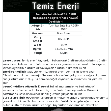
Toshiba Satellite A205-S5811
Notebook Adaptör (Pars Power)
Özellikleri
Adaptör
Toshiba Satellite A205-
Adı
S5811
Markası
Pars Power
Volt /
19V 4.74A
Amper
Watt
90W
Uç Tipi
5.50x2.50mm
Rengi
Siyah
Çevre Dostu :
Temiz enerji kaynakları kullanılarak üretilen adaptörlerimiz, üretim
sürecinden kullanım ömrünün sonuna kadar çevresel etkileri azaltır. Bu sayede,
karbon ayak izinizi azaltarak çevreye olan katkınızı artırabilirsiniz.
Enerji Verimliliği ⚡:
Adaptörlerimiz, yüksek enerji verimliliği ile öne çıkar.
Cihazlarınızın daha az enerji tüketerek daha verimli çalışmasını sağlar. Bu, hem
enerji faturalarınızı düşürür hem de doğal kaynakların korunmasına yardımcı
olur.
Uzun Ömürlü ve Güvenilir ⏳:
Yüksek kaliteli malzemeler ve ileri teknoloji
kullanılarak üretilen adaptörlerimiz, uzun ömürlü ve dayanıklıdır. Güvenilir
performansı sayesinde cihazlarınızı güvenle şarj edebilirsiniz.
Sürdürülebilirlik ♻️:
Geri dönüştürülebilir malzemelerden üretilen adaptörlerimiz,
çevre dostu bir tercih olmanın yanı sıra sürdürülebilir bir geleceğe katkıda
bulunur. Atık miktarını azaltır ve doğal kaynakların korunmasını destekler.