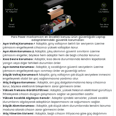
Pars Power markamızın en öncelikli konusu ürün güvenliğidir.Laptop
adaptörlerindeki güvenlik korumaları:
Aşırı Voltaj Koruması ⚡
Adaptör, giriş voltajının belirli bir seviyenin üzerine
çıkmasını engelleyerek cihazınızı yüksek voltajdan korur.
Aşırı Akım Koruması ⚠️
Adaptör, çıkış akımının güvenli sınırların üzerine
çıkmasını engeller, böylece hem adaptör hem de bağlı cihazlar korunur.
Kısa Devre Koruması :
Adaptör, kısa devre durumlarında kendini kapatarak
yangın veya diğer tehlikeli durumları önler.
Aşırı Isınma Koruması :
Adaptör, iç sıcaklığının güvenli seviyelerin üzerine
çıkmasını engelleyerek aşırı ısınmayı önler ve güvenliği artırır.
Düşük Voltaj Koruması ⬇️
Adaptör, giriş voltajının çok düşük seviyelere inmesini
engelleyerek stabil bir şarj sağlanmasına yardımcı olur.
Güç Dalgası Koruması :
Adaptör, ani güç dalgalanmalarına karşı cihazınızı
korur, böylece elektronik bileşenlerin zarar görmesini önler.
Yüksek Frekans Gürültü Filtresi :
Adaptör, yüksek frekanslı elektriksel gürültüyü
filtreleyerek cihazın düzgün çalışmasını sağlar ve parazitleri azaltır.
Yüksek Sıcaklık Algılayıcı Sensör :
Adaptör içindeki sensörler, yüksek sıcaklık
durumlarını algılayarak adaptörün kapanmasını ve soğumasını sağlar.
Düşük Akım Koruması :
Adaptör, çok düşük akım durumlarında kendini koruma
moduna alarak cihazın zarar görmesini önler.
Güç Yönetim Sistemi :
Adaptör, bağlı cihazın ihtiyacına göre güç dağılımını