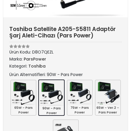
Toshiba Satellite A205-S5811 Adaptör
Şarj Aleti-Cihazı (Pars Power)
Ürün Kodu:
D8O7QEZL
Marka:
ParsPower
Kategori:
Toshiba
Ürün Alternatifleri: 90W - Pars Power
65W - Pars
75W - Pars
65W - Ver.2 -
90W - Pars
Power
Power
Pars Power
Power