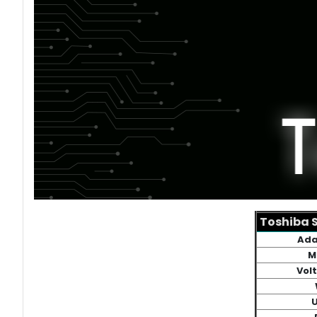
Toshiba S
Ada
M
Vol
U