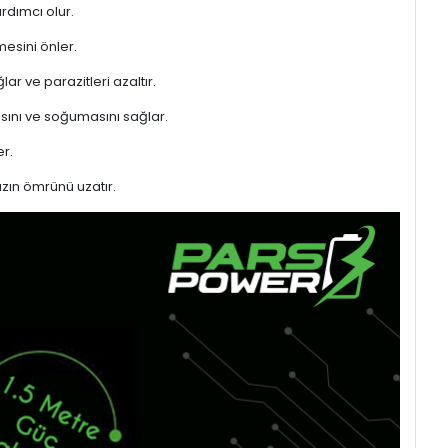
rdımcı olur.
mesini önler.
ar ve parazitleri azaltır.
sını ve soğumasını sağlar.
r.
azın ömrünü uzatır.