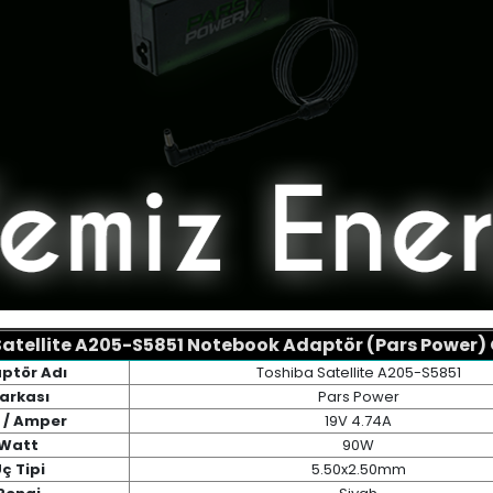
atellite A205-S5851 Notebook Adaptör (Pars Power) Ö
ptör Adı
Toshiba Satellite A205-S5851
arkası
Pars Power
t / Amper
19V 4.74A
Watt
90W
ç Tipi
5.50x2.50mm