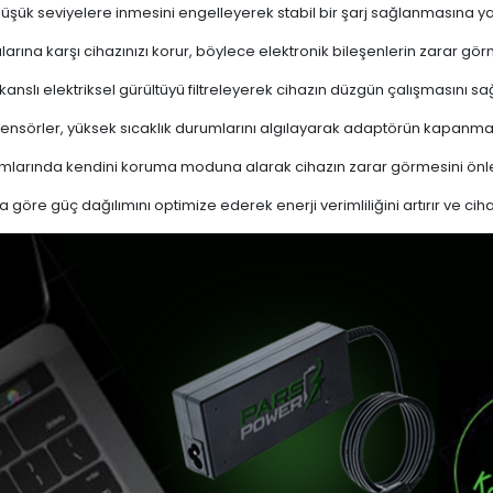
 düşük seviyelere inmesini engelleyerek stabil bir şarj sağlanmasına ya
ına karşı cihazınızı korur, böylece elektronik bileşenlerin zarar gör
nslı elektriksel gürültüyü filtreleyerek cihazın düzgün çalışmasını sağl
ensörler, yüksek sıcaklık durumlarını algılayarak adaptörün kapanma
mlarında kendini koruma moduna alarak cihazın zarar görmesini önle
a göre güç dağılımını optimize ederek enerji verimliliğini artırır ve cih