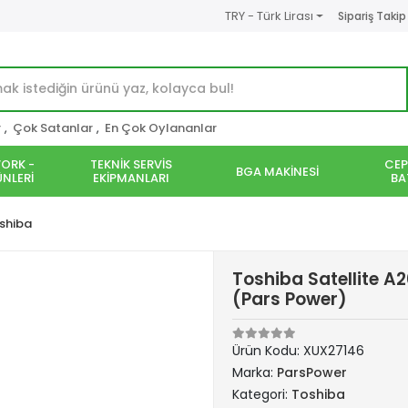
TRY - Türk Lirası
Sipariş Takip
r
,
Çok Satanlar
,
En Çok Oylananlar
ORK -
TEKNİK SERVİS
CEP
BGA MAKİNESİ
NLERİ
EKİPMANLARI
BA
shiba
Toshiba Satellite A
(Pars Power)
Ürün Kodu:
XUX27146
Marka:
ParsPower
Kategori:
Toshiba