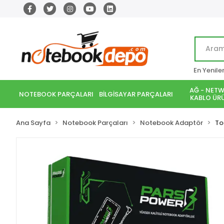
En Yenile
AĞ - NETW
NOTEBOOK PARÇALARI
BİLGİSAYAR PARÇALARI
KABLO ÜRÜ
Ana Sayfa
Notebook Parçaları
Notebook Adaptör
To