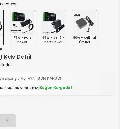
ars Power
75W - Pars
65W - Ver.2 -
90W - Orijinal
s
Power
Pars Power
Üretici
dv
 ) Kdv Dahil
tlerle
ilen siparişlerde: AYNI GÜN KARGO!
nde sipariş verirseniz
Bugün Kargoda !