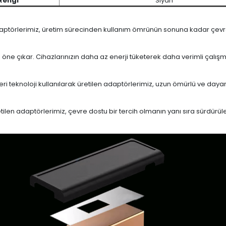
Rengi
Siyah
daptörlerimiz, üretim sürecinden kullanım ömrünün sonuna kadar çevrese
le öne çıkar. Cihazlarınızın daha az enerji tüketerek daha verimli çalış
eri teknoloji kullanılarak üretilen adaptörlerimiz, uzun ömürlü ve dayan
en adaptörlerimiz, çevre dostu bir tercih olmanın yanı sıra sürdürülebi