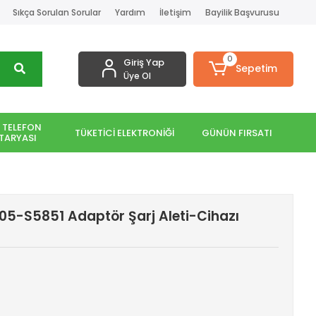
Sıkça Sorulan Sorular
Yardım
İletişim
Bayilik Başvurusu
0
Giriş Yap
Sepetim
Üye Ol
 TELEFON
TÜKETİCİ ELEKTRONİĞİ
GÜNÜN FIRSATI
TARYASI
205-S5851 Adaptör Şarj Aleti-Cihazı