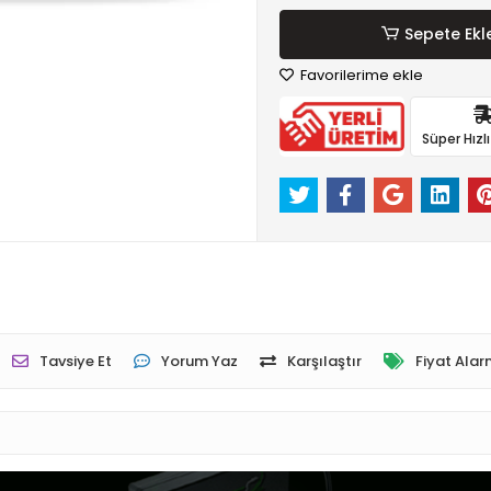
Sepete Ekl
Favorilerime ekle
Süper Hızl
Tavsiye Et
Yorum Yaz
Karşılaştır
Fiyat Alar