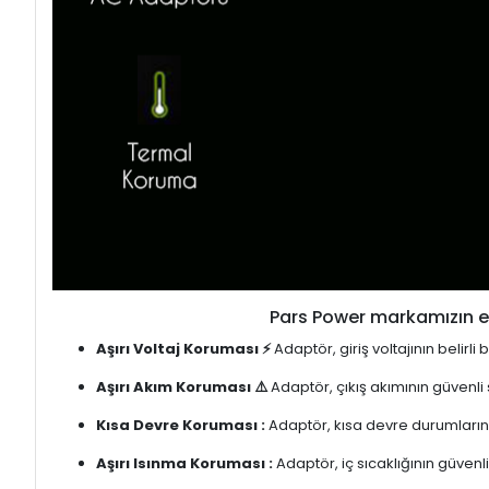
Pars Power markamızın en
Aşırı Voltaj Koruması ⚡
Adaptör, giriş voltajının belirl
Aşırı Akım Koruması ⚠️
Adaptör, çıkış akımının güvenli
Kısa Devre Koruması :
Adaptör, kısa devre durumlarınd
Aşırı Isınma Koruması :
Adaptör, iç sıcaklığının güvenli