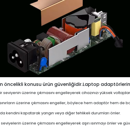
 öncelikli konusu ürün güvenliğidir.Laptop adaptörlerin
i bir seviyenin üzerine çıkmasını engelleyerek cihazınızı yüksek voltajda
 sınırların üzerine çıkmasını engeller, böylece hem adaptör hem de ba
a kendini kapatarak yangın veya diğer tehlikeli durumları önler.
 seviyelerin üzerine çıkmasını engelleyerek aşırı ısınmayı önler ve güven