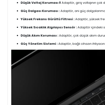
Düşük Voltaj Koruması ⬇️
Adaptör, giriş voltajının çok
Güç Dalgası Koruması :
Adaptör, ani güç dalgalanmalar
Yüksek Frekans Gürültü Filtresi :
Adaptör, yüksek freka
Yüksek Sıcaklık Algılayıcı Sensör :
Adaptör içindeki s
Düşük Akım Koruması :
Adaptör, çok düşük akım duru
Güç Yönetim Sistemi :
Adaptör, bağlı cihazın ihtiyacın