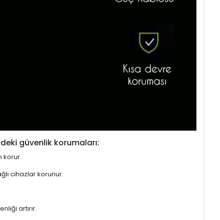
deki güvenlik korumaları:
n korur.
ğlı cihazlar korunur.
liği artırır.