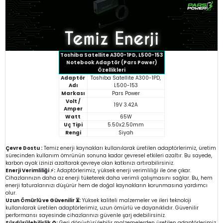
Toshiba Satellite A300-1PD, L500-153
Notebook Adaptör (Pars Power)
Özellikleri
Adaptör
Toshiba Satellite A300-1PD,
Adı
L500-153
Markası
Pars Power
Volt /
19V 3.42A
Amper
Watt
65W
Uç Tipi
5.50x2.50mm
Rengi
Siyah
Çevre Dostu :
Temiz enerji kaynakları kullanılarak üretilen adaptörlerimiz, üretim
sürecinden kullanım ömrünün sonuna kadar çevresel etkileri azaltır. Bu sayede,
karbon ayak izinizi azaltarak çevreye olan katkınızı artırabilirsiniz.
Enerji Verimliliği ⚡:
Adaptörlerimiz, yüksek enerji verimliliği ile öne çıkar.
Cihazlarınızın daha az enerji tüketerek daha verimli çalışmasını sağlar. Bu, hem
enerji faturalarınızı düşürür hem de doğal kaynakların korunmasına yardımcı
olur.
Uzun Ömürlü ve Güvenilir ⏳:
Yüksek kaliteli malzemeler ve ileri teknoloji
kullanılarak üretilen adaptörlerimiz, uzun ömürlü ve dayanıklıdır. Güvenilir
performansı sayesinde cihazlarınızı güvenle şarj edebilirsiniz.
Sürdürülebilirlik ♻️:
Geri dönüştürülebilir malzemelerden üretilen adaptörlerimiz,