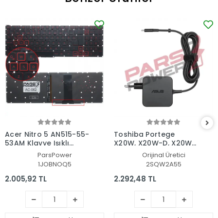
Acer Nitro 5 AN515-55-
Toshiba Portege
53AM Klavye Işıklı
X20W, X20W-D, X20W-
(Siyah TR)
E Adaptör Şarj Aleti-
ParsPower
Orijinal Üretici
Cihazı
1JOBNOQ5
2SQW2A55
2.005,92 TL
2.292,48 TL