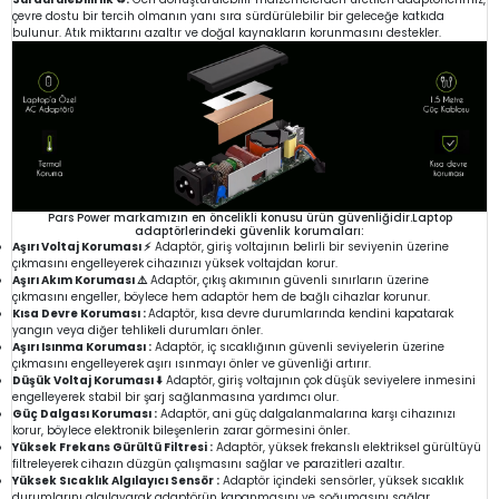
çevre dostu bir tercih olmanın yanı sıra sürdürülebilir bir geleceğe katkıda
bulunur. Atık miktarını azaltır ve doğal kaynakların korunmasını destekler.
Pars Power markamızın en öncelikli konusu ürün güvenliğidir.Laptop
adaptörlerindeki güvenlik korumaları:
Aşırı Voltaj Koruması ⚡
Adaptör, giriş voltajının belirli bir seviyenin üzerine
çıkmasını engelleyerek cihazınızı yüksek voltajdan korur.
Aşırı Akım Koruması ⚠️
Adaptör, çıkış akımının güvenli sınırların üzerine
çıkmasını engeller, böylece hem adaptör hem de bağlı cihazlar korunur.
Kısa Devre Koruması :
Adaptör, kısa devre durumlarında kendini kapatarak
yangın veya diğer tehlikeli durumları önler.
Aşırı Isınma Koruması :
Adaptör, iç sıcaklığının güvenli seviyelerin üzerine
çıkmasını engelleyerek aşırı ısınmayı önler ve güvenliği artırır.
Düşük Voltaj Koruması ⬇️
Adaptör, giriş voltajının çok düşük seviyelere inmesini
engelleyerek stabil bir şarj sağlanmasına yardımcı olur.
Güç Dalgası Koruması :
Adaptör, ani güç dalgalanmalarına karşı cihazınızı
korur, böylece elektronik bileşenlerin zarar görmesini önler.
Yüksek Frekans Gürültü Filtresi :
Adaptör, yüksek frekanslı elektriksel gürültüyü
filtreleyerek cihazın düzgün çalışmasını sağlar ve parazitleri azaltır.
Yüksek Sıcaklık Algılayıcı Sensör :
Adaptör içindeki sensörler, yüksek sıcaklık
durumlarını algılayarak adaptörün kapanmasını ve soğumasını sağlar.