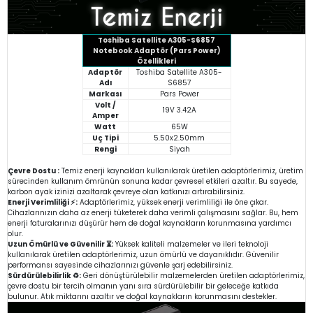
Toshiba Satellite A305-S6857
Notebook Adaptör (Pars Power)
Özellikleri
Adaptör
Toshiba Satellite A305-
Adı
S6857
Markası
Pars Power
Volt /
19V 3.42A
Amper
Watt
65W
Uç Tipi
5.50x2.50mm
Rengi
Siyah
Çevre Dostu :
Temiz enerji kaynakları kullanılarak üretilen adaptörlerimiz, üretim
sürecinden kullanım ömrünün sonuna kadar çevresel etkileri azaltır. Bu sayede,
karbon ayak izinizi azaltarak çevreye olan katkınızı artırabilirsiniz.
Enerji Verimliliği ⚡:
Adaptörlerimiz, yüksek enerji verimliliği ile öne çıkar.
Cihazlarınızın daha az enerji tüketerek daha verimli çalışmasını sağlar. Bu, hem
enerji faturalarınızı düşürür hem de doğal kaynakların korunmasına yardımcı
olur.
Uzun Ömürlü ve Güvenilir ⏳:
Yüksek kaliteli malzemeler ve ileri teknoloji
kullanılarak üretilen adaptörlerimiz, uzun ömürlü ve dayanıklıdır. Güvenilir
performansı sayesinde cihazlarınızı güvenle şarj edebilirsiniz.
Sürdürülebilirlik ♻️:
Geri dönüştürülebilir malzemelerden üretilen adaptörlerimiz,
çevre dostu bir tercih olmanın yanı sıra sürdürülebilir bir geleceğe katkıda
bulunur. Atık miktarını azaltır ve doğal kaynakların korunmasını destekler.