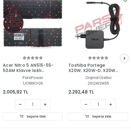
Acer Nitro 5 AN515-55-
Toshiba Portege
53AM Klavye Işıklı
X20W, X20W-D, X20W-
(Siyah TR)
E Adaptör Şarj Aleti-
ParsPower
Orijinal Üretici
Cihazı
1JOBNOQ5
2SQW2A55
2.005,92 TL
2.292,48 TL
Sepete Ekle
Sepete Ekle