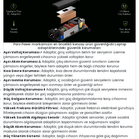
Pars Power markamızın en öncelikli konusu ürün güvenliğidir.Laptop
adaptörlerindeki güvenlik korumaları:
Aşırı Voltaj Koruması ⚡
Adaptör, giriş voltajının belirli bir seviyenin üzerine
çıkmasını engelleyerek cihazınızı yüksek voltajdan korur.
Aşırı Akım Koruması ⚠️
Adaptör, çıkış akımının güvenli sınırların üzerine
çıkmasını engeller, böylece hem adaptör hem de bağlı cihazlar korunur.
Kısa Devre Koruması :
Adaptör, kısa devre durumlarında kendini kapatarak
yangın veya diğer tehlikeli durumları önler.
Aşırı Isınma Koruması :
Adaptör, iç sıcaklığının güvenli seviyelerin üzerine
çıkmasını engelleyerek aşırı ısınmayı önler ve güvenliği artırır.
Düşük Voltaj Koruması ⬇️
Adaptör, giriş voltajının çok düşük seviyelere inmesini
engelleyerek stabil bir şarj sağlanmasına yardımcı olur.
Güç Dalgası Koruması :
Adaptör, ani güç dalgalanmalarına karşı cihazınızı
korur, böylece elektronik bileşenlerin zarar görmesini önler.
Yüksek Frekans Gürültü Filtresi :
Adaptör, yüksek frekanslı elektriksel gürültüyü
filtreleyerek cihazın düzgün çalışmasını sağlar ve parazitleri azaltır.
Yüksek Sıcaklık Algılayıcı Sensör :
Adaptör içindeki sensörler, yüksek sıcaklık
durumlarını algılayarak adaptörün kapanmasını ve soğumasını sağlar.
Düşük Akım Koruması :
Adaptör, çok düşük akım durumlarında kendini koruma
moduna alarak cihazın zarar görmesini önler.
Güç Yönetim Sistemi :
Adaptör, bağlı cihazın ihtiyacına göre güç dağılımını