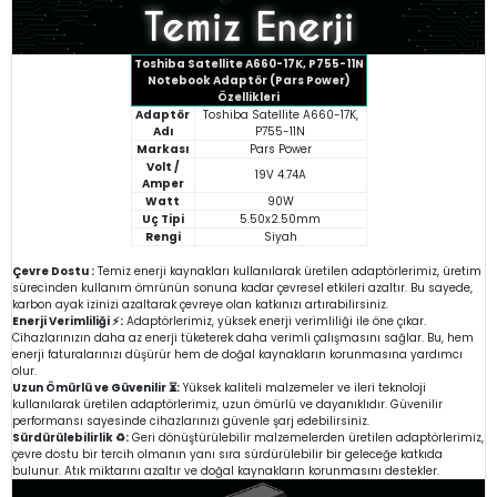
Toshiba Satellite A660-17K, P755-11N
Notebook Adaptör (Pars Power)
Özellikleri
Adaptör
Toshiba Satellite A660-17K,
Adı
P755-11N
Markası
Pars Power
Volt /
19V 4.74A
Amper
Watt
90W
Uç Tipi
5.50x2.50mm
Rengi
Siyah
Çevre Dostu :
Temiz enerji kaynakları kullanılarak üretilen adaptörlerimiz, üretim
sürecinden kullanım ömrünün sonuna kadar çevresel etkileri azaltır. Bu sayede,
karbon ayak izinizi azaltarak çevreye olan katkınızı artırabilirsiniz.
Enerji Verimliliği ⚡:
Adaptörlerimiz, yüksek enerji verimliliği ile öne çıkar.
Cihazlarınızın daha az enerji tüketerek daha verimli çalışmasını sağlar. Bu, hem
enerji faturalarınızı düşürür hem de doğal kaynakların korunmasına yardımcı
olur.
Uzun Ömürlü ve Güvenilir ⏳:
Yüksek kaliteli malzemeler ve ileri teknoloji
kullanılarak üretilen adaptörlerimiz, uzun ömürlü ve dayanıklıdır. Güvenilir
performansı sayesinde cihazlarınızı güvenle şarj edebilirsiniz.
Sürdürülebilirlik ♻️:
Geri dönüştürülebilir malzemelerden üretilen adaptörlerimiz,
çevre dostu bir tercih olmanın yanı sıra sürdürülebilir bir geleceğe katkıda
bulunur. Atık miktarını azaltır ve doğal kaynakların korunmasını destekler.