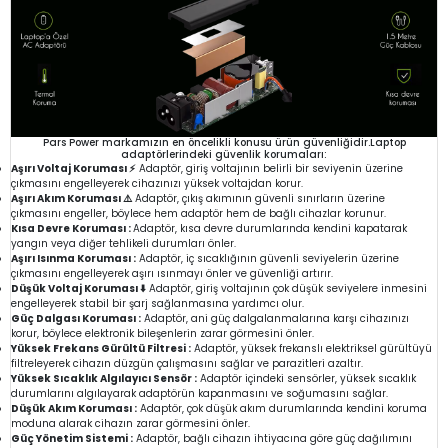
Pars Power markamızın en öncelikli konusu ürün güvenliğidir.Laptop
adaptörlerindeki güvenlik korumaları:
Aşırı Voltaj Koruması ⚡
Adaptör, giriş voltajının belirli bir seviyenin üzerine
çıkmasını engelleyerek cihazınızı yüksek voltajdan korur.
Aşırı Akım Koruması ⚠️
Adaptör, çıkış akımının güvenli sınırların üzerine
çıkmasını engeller, böylece hem adaptör hem de bağlı cihazlar korunur.
Kısa Devre Koruması :
Adaptör, kısa devre durumlarında kendini kapatarak
yangın veya diğer tehlikeli durumları önler.
Aşırı Isınma Koruması :
Adaptör, iç sıcaklığının güvenli seviyelerin üzerine
çıkmasını engelleyerek aşırı ısınmayı önler ve güvenliği artırır.
Düşük Voltaj Koruması ⬇️
Adaptör, giriş voltajının çok düşük seviyelere inmesini
engelleyerek stabil bir şarj sağlanmasına yardımcı olur.
Güç Dalgası Koruması :
Adaptör, ani güç dalgalanmalarına karşı cihazınızı
korur, böylece elektronik bileşenlerin zarar görmesini önler.
Yüksek Frekans Gürültü Filtresi :
Adaptör, yüksek frekanslı elektriksel gürültüyü
filtreleyerek cihazın düzgün çalışmasını sağlar ve parazitleri azaltır.
Yüksek Sıcaklık Algılayıcı Sensör :
Adaptör içindeki sensörler, yüksek sıcaklık
durumlarını algılayarak adaptörün kapanmasını ve soğumasını sağlar.
Düşük Akım Koruması :
Adaptör, çok düşük akım durumlarında kendini koruma
moduna alarak cihazın zarar görmesini önler.
Güç Yönetim Sistemi :
Adaptör, bağlı cihazın ihtiyacına göre güç dağılımını