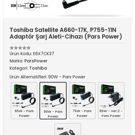
Toshiba Satellite A660-17K, P755-11N
Adaptör Şarj Aleti-Cihazı (Pars Power)
Ürün Kodu:
E6X7CK37
Marka:
ParsPower
Kategori:
Toshiba
Ürün Alternatifleri: 90W - Pars Power
65W - Pars
75W - Pars
65W - Ver.2 -
90W - Pars
Power
Power
Pars Power
Power