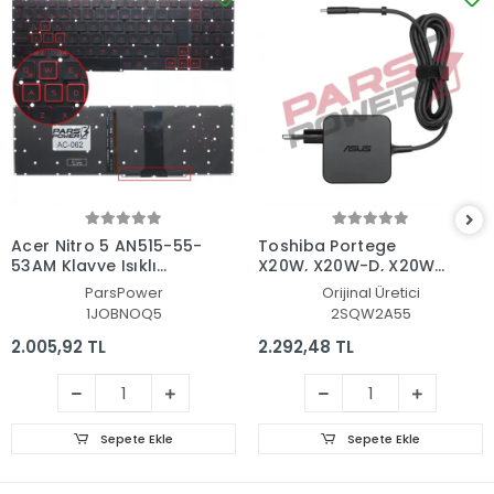
Acer Nitro 5 AN515-55-
Toshiba Portege
53AM Klavye Işıklı
X20W, X20W-D, X20W-
(Siyah TR)
E Adaptör Şarj Aleti-
ParsPower
Orijinal Üretici
Cihazı
1JOBNOQ5
2SQW2A55
2.005,92 TL
2.292,48 TL
Sepete Ekle
Sepete Ekle