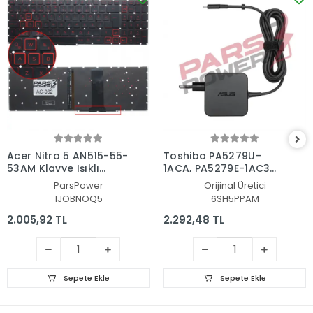
Acer Nitro 5 AN515-55-
Toshiba PA5279U-
53AM Klavye Işıklı
1ACA, PA5279E-1AC3
(Siyah TR)
Adaptör Şarj Aleti-
ParsPower
Orijinal Üretici
Cihazı
1JOBNOQ5
6SH5PPAM
2.005,92 TL
2.292,48 TL
Sepete Ekle
Sepete Ekle