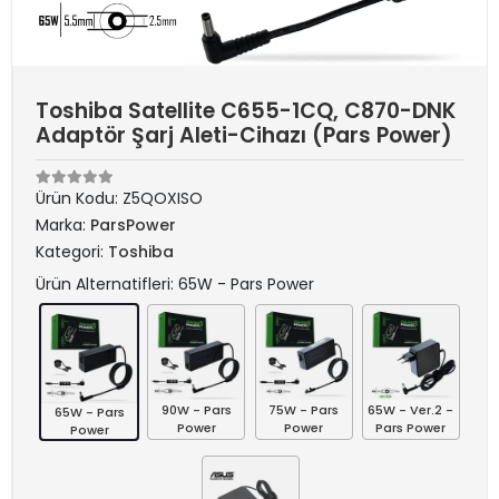
Toshiba Satellite C655-1CQ, C870-DNK
Adaptör Şarj Aleti-Cihazı (Pars Power)
Ürün Kodu:
Z5QOXISO
Marka:
ParsPower
Kategori:
Toshiba
Ürün Alternatifleri: 65W - Pars Power
90W - Pars
75W - Pars
65W - Ver.2 -
65W - Pars
Power
Power
Pars Power
Power