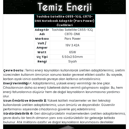
Toshiba Satellite C655-1CQ, C870-
DNK Notebook Adaptör (Pars Power)
Özellikleri
Adaptör
Toshiba Satellite C655-1CQ,
Adı
C870-DNK
Markası
Pars Power
Volt /
19V 3.42A
Amper
Watt
65W
Uç Tipi
5.50x2.50mm
Rengi
Siyah
Çevre Dostu :
Temiz enerji kaynakları kullanılarak üretilen adaptörlerimiz, üretim
sürecinden kullanım ömrünün sonuna kadar çevresel etkileri azaltır. Bu sayede,
karbon ayak izinizi azaltarak çevreye olan katkınızı artırabilirsiniz.
Enerji Verimliliği ⚡:
Adaptörlerimiz, yüksek enerji verimliliği ile öne çıkar.
Cihazlarınızın daha az enerji tüketerek daha verimli çalışmasını sağlar. Bu, hem
enerji faturalarınızı düşürür hem de doğal kaynakların korunmasına yardımcı
olur.
Uzun Ömürlü ve Güvenilir ⏳:
Yüksek kaliteli malzemeler ve ileri teknoloji
kullanılarak üretilen adaptörlerimiz, uzun ömürlü ve dayanıklıdır. Güvenilir
performansı sayesinde cihazlarınızı güvenle şarj edebilirsiniz.
Sürdürülebilirlik ♻️:
Geri dönüştürülebilir malzemelerden üretilen adaptörlerimiz,
çevre dostu bir tercih olmanın yanı sıra sürdürülebilir bir geleceğe katkıda
bulunur. Atık miktarını azaltır ve doğal kaynakların korunmasını destekler.