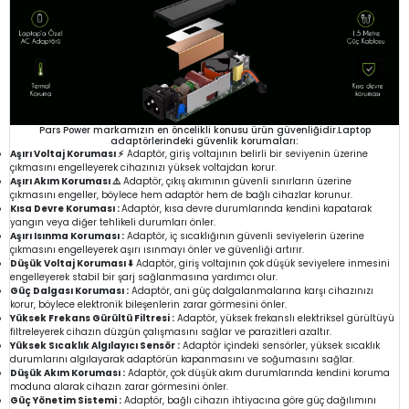
Pars Power markamızın en öncelikli konusu ürün güvenliğidir.Laptop
adaptörlerindeki güvenlik korumaları:
Aşırı Voltaj Koruması ⚡
Adaptör, giriş voltajının belirli bir seviyenin üzerine
çıkmasını engelleyerek cihazınızı yüksek voltajdan korur.
Aşırı Akım Koruması ⚠️
Adaptör, çıkış akımının güvenli sınırların üzerine
çıkmasını engeller, böylece hem adaptör hem de bağlı cihazlar korunur.
Kısa Devre Koruması :
Adaptör, kısa devre durumlarında kendini kapatarak
yangın veya diğer tehlikeli durumları önler.
Aşırı Isınma Koruması :
Adaptör, iç sıcaklığının güvenli seviyelerin üzerine
çıkmasını engelleyerek aşırı ısınmayı önler ve güvenliği artırır.
Düşük Voltaj Koruması ⬇️
Adaptör, giriş voltajının çok düşük seviyelere inmesini
engelleyerek stabil bir şarj sağlanmasına yardımcı olur.
Güç Dalgası Koruması :
Adaptör, ani güç dalgalanmalarına karşı cihazınızı
korur, böylece elektronik bileşenlerin zarar görmesini önler.
Yüksek Frekans Gürültü Filtresi :
Adaptör, yüksek frekanslı elektriksel gürültüyü
filtreleyerek cihazın düzgün çalışmasını sağlar ve parazitleri azaltır.
Yüksek Sıcaklık Algılayıcı Sensör :
Adaptör içindeki sensörler, yüksek sıcaklık
durumlarını algılayarak adaptörün kapanmasını ve soğumasını sağlar.
Düşük Akım Koruması :
Adaptör, çok düşük akım durumlarında kendini koruma
moduna alarak cihazın zarar görmesini önler.
Güç Yönetim Sistemi :
Adaptör, bağlı cihazın ihtiyacına göre güç dağılımını