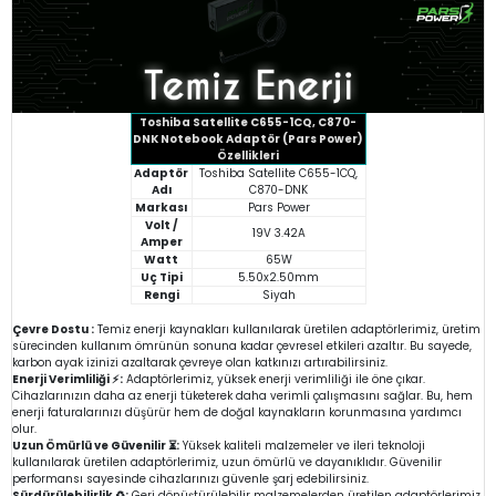
Toshiba Satellite C655-1CQ, C870-
DNK Notebook Adaptör (Pars Power)
Özellikleri
Adaptör
Toshiba Satellite C655-1CQ,
Adı
C870-DNK
Markası
Pars Power
Volt /
19V 3.42A
Amper
Watt
65W
Uç Tipi
5.50x2.50mm
Rengi
Siyah
Çevre Dostu :
Temiz enerji kaynakları kullanılarak üretilen adaptörlerimiz, üretim
sürecinden kullanım ömrünün sonuna kadar çevresel etkileri azaltır. Bu sayede,
karbon ayak izinizi azaltarak çevreye olan katkınızı artırabilirsiniz.
Enerji Verimliliği ⚡:
Adaptörlerimiz, yüksek enerji verimliliği ile öne çıkar.
Cihazlarınızın daha az enerji tüketerek daha verimli çalışmasını sağlar. Bu, hem
enerji faturalarınızı düşürür hem de doğal kaynakların korunmasına yardımcı
olur.
Uzun Ömürlü ve Güvenilir ⏳:
Yüksek kaliteli malzemeler ve ileri teknoloji
kullanılarak üretilen adaptörlerimiz, uzun ömürlü ve dayanıklıdır. Güvenilir
performansı sayesinde cihazlarınızı güvenle şarj edebilirsiniz.
Sürdürülebilirlik ♻️:
Geri dönüştürülebilir malzemelerden üretilen adaptörlerimiz,