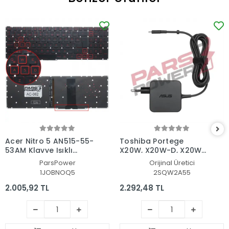
Acer Nitro 5 AN515-55-
Toshiba Portege
53AM Klavye Işıklı
X20W, X20W-D, X20W-
(Siyah TR)
E Adaptör Şarj Aleti-
ParsPower
Orijinal Üretici
Cihazı
1JOBNOQ5
2SQW2A55
2.005,92 TL
2.292,48 TL