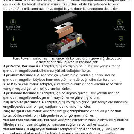
çevre dostu bir tercih olmanın yanı sıra sürdürülebilir bir geleceğe katkıda
bulunur. Atık miktarını azaltır ve doğal kaynakların korunmasını destekler.
Pars Power markamızın en öncelikli konusu ürün güvenliğidir.Laptop
adaptörlerindeki güvenlik korumaları:
Aşırı Voltaj Koruması ⚡
Adaptör, giriş voltajının belirli bir seviyenin üzerine
çıkmasını engelleyerek cihazınızı yüksek voltajdan korur.
Aşırı Akım Koruması ⚠️
Adaptör, çıkış akımının güvenli sınırların üzerine
çıkmasını engeller, böylece hem adaptör hem de bağlı cihazlar korunur.
Kısa Devre Koruması :
Adaptör, kısa devre durumlarında kendini kapatarak
yangın veya diğer tehlikeli durumları önler.
Aşırı Isınma Koruması :
Adaptör, iç sıcaklığının güvenli seviyelerin üzerine
çıkmasını engelleyerek aşırı ısınmayı önler ve güvenliği artırır.
Düşük Voltaj Koruması ⬇️
Adaptör, giriş voltajının çok düşük seviyelere inmesini
engelleyerek stabil bir şarj sağlanmasına yardımcı olur.
Güç Dalgası Koruması :
Adaptör, ani güç dalgalanmalarına karşı cihazınızı
korur, böylece elektronik bileşenlerin zarar görmesini önler.
Yüksek Frekans Gürültü Filtresi :
Adaptör, yüksek frekanslı elektriksel gürültüyü
filtreleyerek cihazın düzgün çalışmasını sağlar ve parazitleri azaltır.
Yüksek Sıcaklık Algılayıcı Sensör :
Adaptör içindeki sensörler, yüksek sıcaklık
durumlarını algılayarak adaptörün kapanmasını ve soğumasını sağlar.