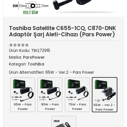
Toshiba Satellite C655-1CQ, C870-DNK
Adaptör Şarj Aleti-Cihazı (Pars Power)
Ürün Kodu:
TBQ72915
Marka:
ParsPower
Kategori:
Toshiba
Ürün Alternatifleri: 65W - Ver.2 - Pars Power
65W - Pars
90W - Pars
75W - Pars
65W - Ver.2 -
Power
Power
Power
Pars Power