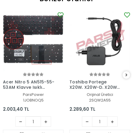
Acer Nitro 5 AN515-55-
Toshiba Portege
53AM Klavye Işıklı
X20W, X20W-D, X20W-
(Siyah TR)
E Adaptör Şarj Aleti-
ParsPower
Orijinal Üretici
Cihazı
1JOBNOQ5
2SQW2A55
2.003,40 TL
2.289,60 TL