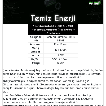
Toshiba Satellite L305D, NB10T
Notebook Adaptör (Pars Power)
Özellikleri
Adaptör
Toshiba Satellite L305D,
Adı
NB10T
Markası
Pars Power
Volt /
19V 3.42A
Amper
Watt
65W
Uç Tipi
5.50x2.50mm
Rengi
Siyah
Çevre Dostu :
Temiz enerji kaynakları kullanılarak üretilen adaptörlerimiz, üretim
sürecinden kullanım ömrünün sonuna kadar çevresel etkileri azaltır. Bu sayede,
karbon ayak izinizi azaltarak çevreye olan katkınızı artırabilirsiniz.
Enerji Verimliliği ⚡:
Adaptörlerimiz, yüksek enerji verimliliği ile öne çıkar.
Cihazlarınızın daha az enerji tüketerek daha verimli çalışmasını sağlar. Bu, hem
enerji faturalarınızı düşürür hem de doğal kaynakların korunmasına yardımcı
olur.
Uzun Ömürlü ve Güvenilir ⏳:
Yüksek kaliteli malzemeler ve ileri teknoloji
kullanılarak üretilen adaptörlerimiz, uzun ömürlü ve dayanıklıdır. Güvenilir
performansı sayesinde cihazlarınızı güvenle şarj edebilirsiniz.
Sürdürülebilirlik ♻️:
Geri dönüştürülebilir malzemelerden üretilen adaptörlerimiz,