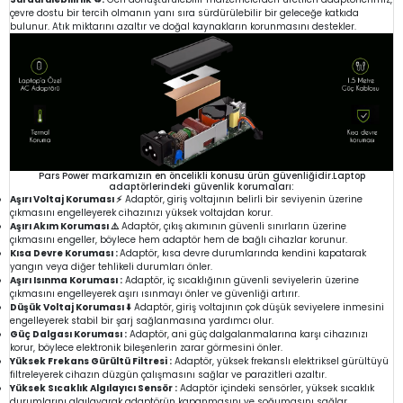
çevre dostu bir tercih olmanın yanı sıra sürdürülebilir bir geleceğe katkıda
bulunur. Atık miktarını azaltır ve doğal kaynakların korunmasını destekler.
Pars Power markamızın en öncelikli konusu ürün güvenliğidir.Laptop
adaptörlerindeki güvenlik korumaları:
Aşırı Voltaj Koruması ⚡
Adaptör, giriş voltajının belirli bir seviyenin üzerine
çıkmasını engelleyerek cihazınızı yüksek voltajdan korur.
Aşırı Akım Koruması ⚠️
Adaptör, çıkış akımının güvenli sınırların üzerine
çıkmasını engeller, böylece hem adaptör hem de bağlı cihazlar korunur.
Kısa Devre Koruması :
Adaptör, kısa devre durumlarında kendini kapatarak
yangın veya diğer tehlikeli durumları önler.
Aşırı Isınma Koruması :
Adaptör, iç sıcaklığının güvenli seviyelerin üzerine
çıkmasını engelleyerek aşırı ısınmayı önler ve güvenliği artırır.
Düşük Voltaj Koruması ⬇️
Adaptör, giriş voltajının çok düşük seviyelere inmesini
engelleyerek stabil bir şarj sağlanmasına yardımcı olur.
Güç Dalgası Koruması :
Adaptör, ani güç dalgalanmalarına karşı cihazınızı
korur, böylece elektronik bileşenlerin zarar görmesini önler.
Yüksek Frekans Gürültü Filtresi :
Adaptör, yüksek frekanslı elektriksel gürültüyü
filtreleyerek cihazın düzgün çalışmasını sağlar ve parazitleri azaltır.
Yüksek Sıcaklık Algılayıcı Sensör :
Adaptör içindeki sensörler, yüksek sıcaklık
durumlarını algılayarak adaptörün kapanmasını ve soğumasını sağlar.