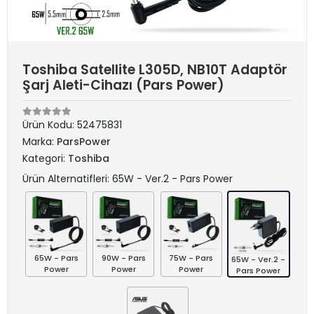
Toshiba Satellite L305D, NB10T Adaptör
Şarj Aleti-Cihazı (Pars Power)
Ürün Kodu:
52475831
Marka:
ParsPower
Kategori:
Toshiba
Ürün Alternatifleri: 65W - Ver.2 - Pars Power
65W - Pars
90W - Pars
75W - Pars
65W - Ver.2 -
Power
Power
Power
Pars Power